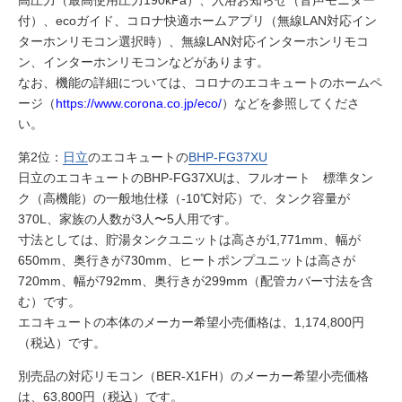
付）、ecoガイド、コロナ快適ホームアプリ（無線LAN対応イン
ターホンリモコン選択時）、無線LAN対応インターホンリモコ
ン、インターホンリモコンなどがあります。
なお、機能の詳細については、コロナのエコキュートのホームペ
ージ（
https://www.corona.co.jp/eco/
）などを参照してくださ
い。
第2位：
日立
のエコキュートの
BHP-FG37XU
日立のエコキュートのBHP-FG37XUは、フルオート 標準タン
ク（高機能）の一般地仕様（-10℃対応）で、タンク容量が
370L、家族の人数が3人〜5人用です。
寸法としては、貯湯タンクユニットは高さが1,771mm、幅が
650mm、奥行きが730mm、ヒートポンプユニットは高さが
720mm、幅が792mm、奥行きが299mm（配管カバー寸法を含
む）です。
エコキュートの本体のメーカー希望小売価格は、1,174,800円
（税込）です。
別売品の対応リモコン（BER-X1FH）のメーカー希望小売価格
は、63,800円（税込）です。