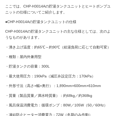
ここでは、CHP-H3014Aの貯湯タンクユニットとヒートポンプユ
ニットの仕様についてご紹介します。
●CHP-H3014Aの貯湯タンクユニットの仕様
CHP-H3014Aの貯湯タンクユニットの主な仕様としては、次のよ
うなものがあります。
・沸き上げ温度：約65℃～約90℃（給湯負荷に応じて自動可変）
・種類：屋内外兼用型
・貯湯タンクの容量：300L
・最大使用圧力：190kPa（減圧弁設定圧力：170kPa）
・外形寸法（高さ×幅×奥行）：1,890mm×600mm×610mm
・質量（製品質量／満水時質量）：約68kg／約368kg
・風呂保温消費電力：循環ポンプ：80W／105W（50／60Hz）
・凍結防止ヒーター消費電力：72W（冬期のみ作動）