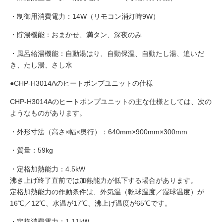
・制御用消費電力：14W（リモコン消灯時9W）
・貯湯機能：おまかせ、満タン、深夜のみ
・風呂給湯機能：自動湯はり、自動保温、自動たし湯、追いだ
き、たし湯、さし水
●CHP-H3014Aのヒートポンプユニットの仕様
CHP-H3014Aのヒートポンプユニットの主な仕様としては、次の
ようなものがあります。
・外形寸法（高さ×幅×奥行）：640mm×900mm×300mm
・質量：59kg
・定格加熱能力：4.5kW
沸き上げ終了直前では加熱能力が低下する場合があります。
定格加熱能力の作動条件は、外気温（乾球温度／湿球温度）が
16℃／12℃、水温が17℃、沸上げ温度が65℃です。
・定格消費電力：1.11kW