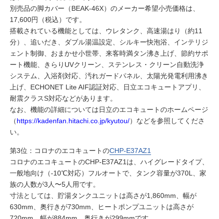
別売品の脚カバー（BEAK-46X）のメーカー希望小売価格は、
17,600円（税込）です。
搭載されている機能としては、ウレタンク、高速湯はり（約11
分）、追いだき、ダブル湯温設定、シルキー快泡浴、インテリジ
ェント制御、おまかせ小世帯、来客時満タン沸き上げ、節約サポ
ート機能、きらりUVクリーン、ステンレス・クリーン自動洗浄
システム、入浴剤対応、汚れガードパネル、太陽光発電利用沸き
上げ、ECHONET Lite AIF認証対応、日立エコキュートアプリ、
耐震クラスS対応などがあります。
なお、機能の詳細については日立のエコキュートのホームページ
（
https://kadenfan.hitachi.co.jp/kyutou/
）などを参照してくださ
い。
第3位：コロナのエコキュートの
CHP-E37AZ1
コロナのエコキュートのCHP-E37AZ1は、ハイグレードタイプ、
一般地向け（-10℃対応）フルオートで、タンク容量が370L、家
族の人数が3人〜5人用です。
寸法としては、貯湯タンクユニットは高さが1,860mm、幅が
630mm、奥行きが730mm、ヒートポンプユニットは高さが
720mm、幅が884mm、奥行きが299mmです。