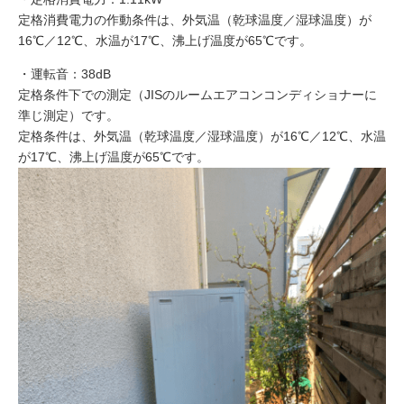
定格消費電力の作動条件は、外気温（乾球温度／湿球温度）が
16℃／12℃、水温が17℃、沸上げ温度が65℃です。
・運転音：38dB
定格条件下での測定（JISのルームエアコンコンディショナーに
準じ測定）です。
定格条件は、外気温（乾球温度／湿球温度）が16℃／12℃、水温
が17℃、沸上げ温度が65℃です。