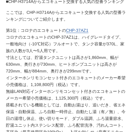
■CHP-H3714Aからエコキュート交換する人気の型番ランキング
ここでは、CHP-H3714Aからエコキュート交換する人気の型番ラ
ンキングについてご紹介します。
第1位：コロナのエコキュートの
CHP-37AZ1
コロナのエコキュートのCHP-37AZ1は、ハイグレードタイプ、
一般地向け（-10℃対応）フルオートで、タンク容量が370L、家
族の人数が3人〜5人用です。
寸法としては、貯湯タンクユニットは高さが1,860mm、幅が
630mm、奥行きが730mm、ヒートポンプユニットは高さが
720mm、幅が884mm、奥行きが299mmです。
インターホンリモコンセット付きのエコキュートのメーカー希望
小売価格は、1,108,800円（税込）です。
無線LAN対応インターホンリモコンセット付きのエコキュートの
メーカー希望小売価格は、1,125,300円（税込）です。
搭載されている機能としては、自動お湯はり、追いだき、省エネ
保温・自動保温、ふろ自動一時停止、自動たし湯（有／無）、今
日の湯増し休止、使い切りモード、ダブル温調、ふろ湯量節水、
貯湯ユニット内ステンレス配管、ふろ配管洗浄、汚れんコート、
高圧力（最高使用圧力190kPa）、入浴お知らせ（音声モニター