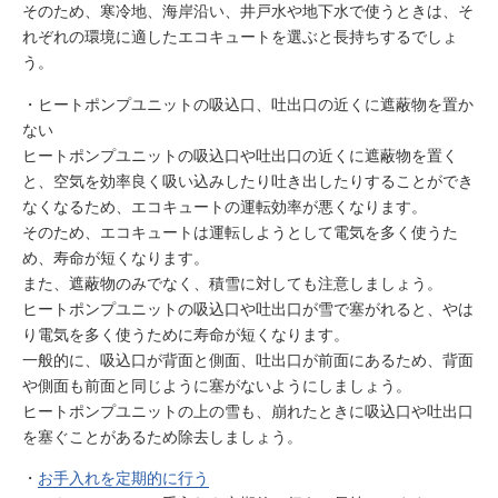
そのため、寒冷地、海岸沿い、井戸水や地下水で使うときは、そ
れぞれの環境に適したエコキュートを選ぶと長持ちするでしょ
う。
・ヒートポンプユニットの吸込口、吐出口の近くに遮蔽物を置か
ない
ヒートポンプユニットの吸込口や吐出口の近くに遮蔽物を置く
と、空気を効率良く吸い込みしたり吐き出したりすることができ
なくなるため、エコキュートの運転効率が悪くなります。
そのため、エコキュートは運転しようとして電気を多く使うた
め、寿命が短くなります。
また、遮蔽物のみでなく、積雪に対しても注意しましょう。
ヒートポンプユニットの吸込口や吐出口が雪で塞がれると、やは
り電気を多く使うために寿命が短くなります。
一般的に、吸込口が背面と側面、吐出口が前面にあるため、背面
や側面も前面と同じように塞がないようにしましょう。
ヒートポンプユニットの上の雪も、崩れたときに吸込口や吐出口
を塞ぐことがあるため除去しましょう。
・
お手入れを定期的に行う