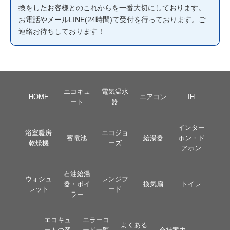
換をしたお客様とのこれからを一番大切にしております。
お電話やメールLINE(24時間)て受付を行っております。ご
連絡お待ちしております！
エコキュ
電気温水
HOME
エアコン
IH
ート
器
インター
浴室暖房
エコジョ
蓄電池
給湯器
ホン・ド
乾燥機
ーズ
アホン
石油給湯
ウォシュ
レンジフ
器・ボイ
換気扇
トイレ
レット
ード
ラー
エコキュ
エラーコ
よくある