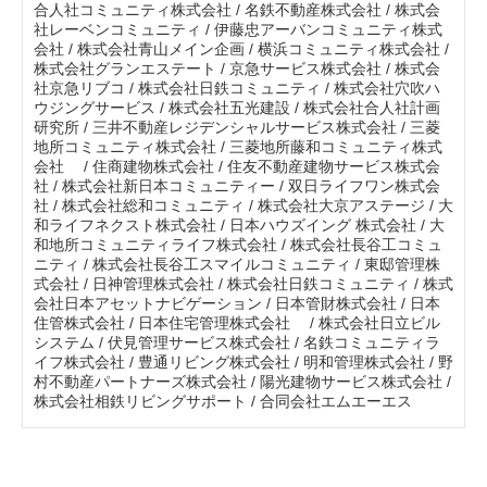
合人社コミュニティ株式会社 / 名鉄不動産株式会社 / 株式会
社レーベンコミュニティ / 伊藤忠アーバンコミュニティ株式
会社 / 株式会社青山メイン企画 / 横浜コミュニティ株式会社 /
株式会社グランエステート / 京急サービス株式会社 / 株式会
社京急リブコ / 株式会社日鉄コミュニティ / 株式会社穴吹ハ
ウジングサービス / 株式会社五光建設 / 株式会社合人社計画
研究所 / 三井不動産レジデンシャルサービス株式会社 / 三菱
地所コミュニティ株式会社 / 三菱地所藤和コミュニティ株式
会社 / 住商建物株式会社 / 住友不動産建物サービス株式会
社 / 株式会社新日本コミュニティー / 双日ライフワン株式会
社 / 株式会社総和コミュニティ / 株式会社大京アステージ / 大
和ライフネクスト株式会社 / 日本ハウズイング 株式会社 / 大
和地所コミュニティライフ株式会社 / 株式会社長谷工コミュ
ニティ / 株式会社長谷工スマイルコミュニティ / 東邸管理株
式会社 / 日神管理株式会社 / 株式会社日鉄コミュニティ / 株式
会社日本アセットナビゲーション / 日本管財株式会社 / 日本
住管株式会社 / 日本住宅管理株式会社 / 株式会社日立ビル
システム / 伏見管理サービス株式会社 / 名鉄コミュニティラ
イフ株式会社 / 豊通リビング株式会社 / 明和管理株式会社 / 野
村不動産パートナーズ株式会社 / 陽光建物サービス株式会社 /
株式会社相鉄リビングサポート / 合同会社エムエーエス