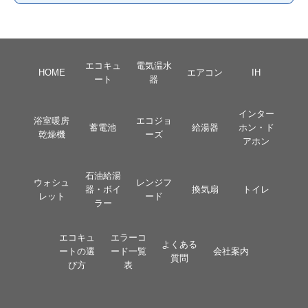
エコキュ
電気温水
HOME
エアコン
IH
ート
器
インター
浴室暖房
エコジョ
蓄電池
給湯器
ホン・ド
乾燥機
ーズ
アホン
石油給湯
ウォシュ
レンジフ
器・ボイ
換気扇
トイレ
レット
ード
ラー
エコキュ
エラーコ
よくある
ートの選
ード一覧
会社案内
質問
び方
表