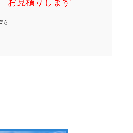
お見積りします
焚き |