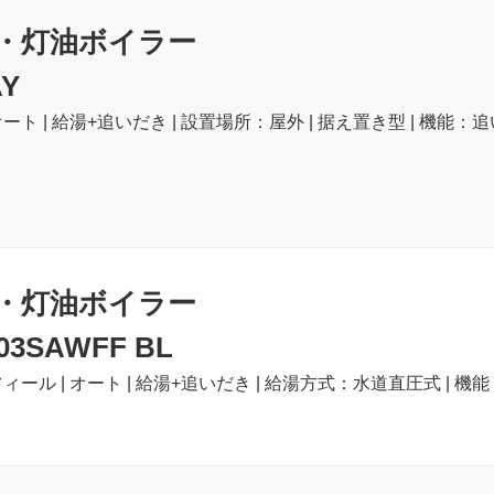
・灯油ボイラー
AY
ート | 給湯+追いだき | 設置場所：屋外 | 据え置き型 | 機能：追
・灯油ボイラー
03SAWFF BL
ィール | オート | 給湯+追いだき | 給湯方式：水道直圧式 | 機能