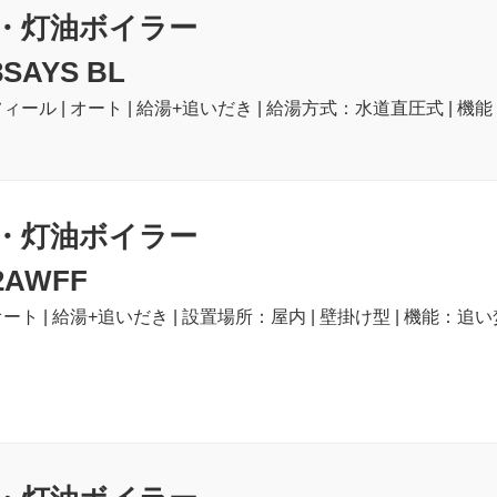
・灯油ボイラー
3SAYS BL
ィール | オート | 給湯+追いだき | 給湯方式：水道直圧式 | 機能
・灯油ボイラー
2AWFF
ート | 給湯+追いだき | 設置場所：屋内 | 壁掛け型 | 機能：追い