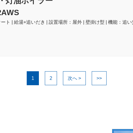
・灯油ボイラー
2AWS
ート | 給湯+追いだき | 設置場所：屋外 | 壁掛け型 | 機能：追い
1
2
次へ >
>>