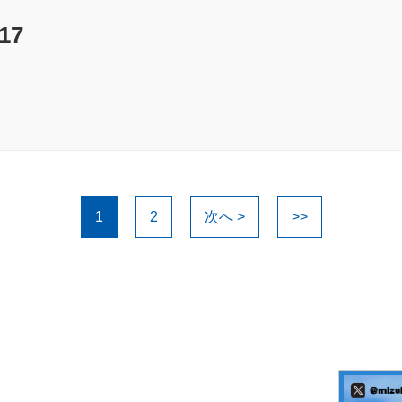
17
1
2
次へ >
>>