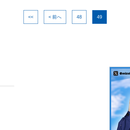
<<
< 前へ
48
49