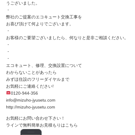
うございました。
・
弊社のご提案のエコキュート交換工事を
お喜び頂けて何よりでございます。
・
お客様のご要望ございましたら、何なりと是非ご相談ください。
・
・
・
エコキュート、修理、交換設置について
わからないことがあったら
みずほ住設のフリーダイヤルまで
お気軽にご連絡ください!
0120-944-356
info@mizuho-jyusetu.com
http://mizuho-jyusetu.com
お気軽にお問い合わせ下さい！
ラインで無料簡単お見積もりはこちら