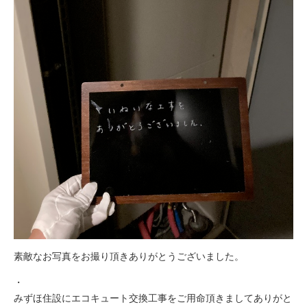
素敵なお写真をお撮り頂きありがとうございました。
・
みずほ住設にエコキュート交換工事をご用命頂きましてありがと