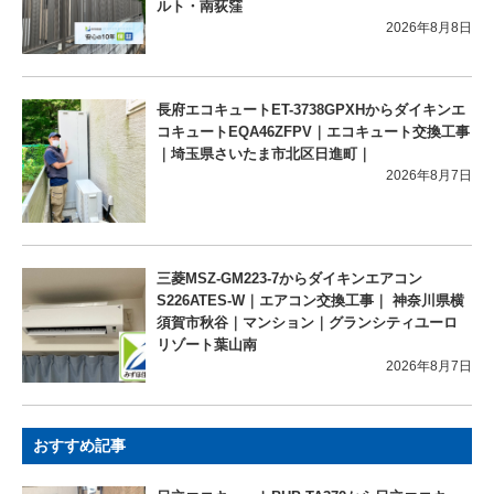
ルト・南荻窪
2026年8月8日
長府エコキュートET-3738GPXHからダイキンエ
コキュートEQA46ZFPV｜エコキュート交換工事
｜埼玉県さいたま市北区日進町｜
2026年8月7日
三菱MSZ-GM223-7からダイキンエアコン
S226ATES-W｜エアコン交換工事｜ 神奈川県横
須賀市秋谷｜マンション｜グランシティユーロ
リゾート葉山南
2026年8月7日
おすすめ記事