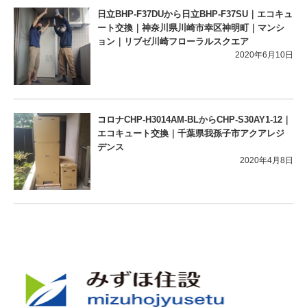
日立BHP-F37DUから日立BHP-F37SU｜エコキュ
ート交換｜神奈川県川崎市幸区神明町｜マンシ
ョン｜リブゼ川崎フローラルスクエア
2020年6月10日
コロナCHP-H3014AM-BLからCHP-S30AY1-12｜
エコキュート交換｜千葉県我孫子市アクアレジ
デンス
2020年4月8日