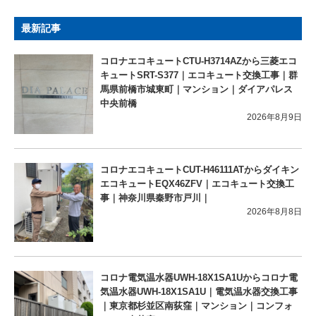
最新記事
コロナエコキュートCTU-H3714AZから三菱エコ
キュートSRT-S377｜エコキュート交換工事｜群
馬県前橋市城東町｜マンション｜ダイアパレス
中央前橋
2026年8月9日
コロナエコキュートCUT-H46111ATからダイキン
エコキュートEQX46ZFV｜エコキュート交換工
事｜神奈川県秦野市戸川｜
2026年8月8日
コロナ電気温水器UWH-18X1SA1Uからコロナ電
気温水器UWH-18X1SA1U｜電気温水器交換工事
｜東京都杉並区南荻窪｜マンション｜コンフォ