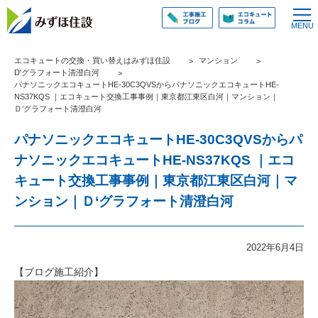
エコキュートの交換・買い替えはみずほ住設
マンション
D'グラフォート清澄白河
パナソニックエコキュートHE-30C3QVSからパナソニックエコキュートHE-
NS37KQS ｜エコキュート交換工事事例｜東京都江東区白河｜マンション｜
Ｄ‘グラフォート清澄白河
パナソニックエコキュートHE-30C3QVSからパ
ナソニックエコキュートHE-NS37KQS ｜エコ
キュート交換工事事例｜東京都江東区白河｜マ
ンション｜Ｄ‘グラフォート清澄白河
2022年6月4日
【ブログ施工紹介】