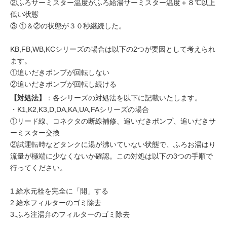
②ふろサーミスター温度がふろ給湯サーミスター温度＋８℃以上
低い状態
③ ①＆②の状態が３０秒継続した。
KB,FB,WB,KCシリーズの場合は以下の2つが要因として考えられ
ます。
①追いだきポンプが回転しない
②追いだきポンプが回転し続ける
【対処法】
：各シリーズの対処法を以下に記載いたします。
・K1,K2,K3,D,DA,KA,UA,FAシリーズの場合
①リード線、コネクタの断線補修、追いだきポンプ、追いだきサ
ーミスター交換
②試運転時などタンクに湯が沸いていない状態で、ふろお湯はり
流量が極端に少なくないか確認。この対処は以下の3つの手順で
行ってください。
1.給水元栓を完全に「開」する
2.給水フィルターのゴミ除去
3.ふろ注湯弁のフィルターのゴミ除去