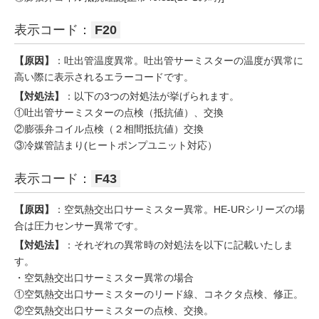
表示コード：
F20
【原因】
：吐出管温度異常。吐出管サーミスターの温度が異常に
高い際に表示されるエラーコードです。
【対処法】
：以下の3つの対処法が挙げられます。
①吐出管サーミスターの点検（抵抗値）、交換
②膨張弁コイル点検（２相間抵抗値）交換
③冷媒管詰まり(ヒートポンプユニット対応）
表示コード：
F43
【原因】
：空気熱交出口サーミスター異常。HE-URシリーズの場
合は圧力センサー異常です。
【対処法】
：それぞれの異常時の対処法を以下に記載いたしま
す。
・空気熱交出口サーミスター異常の場合
①空気熱交出口サーミスターのリード線、コネクタ点検、修正。
②空気熱交出口サーミスターの点検、交換。