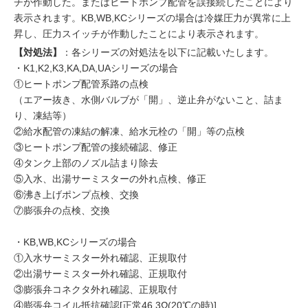
チが作動した。またはヒートポンプ配管を誤接続したことにより
表示されます。KB,WB,KCシリーズの場合は冷媒圧力が異常に上
昇し、圧力スイッチが作動したことにより表示されます。
【対処法】
：各シリーズの対処法を以下に記載いたします。
・K1,K2,K3,KA,DA,UAシリーズの場合
①ヒートポンプ配管系路の点検
（エアー抜き、水側バルブが「開」、逆止弁がないこと、詰ま
り、凍結等）
②給水配管の凍結の解凍、給水元栓の「開」等の点検
③ヒートポンプ配管の接続確認、修正
④タンク上部のノズル詰まり除去
⑤入水、出湯サーミスターの外れ点検、修正
⑥沸き上げポンプ点検、交換
⑦膨張弁の点検、交換
・KB,WB,KCシリーズの場合
①入水サーミスター外れ確認、正規取付
②出湯サーミスター外れ確認、正規取付
③膨張弁コネクタ外れ確認、正規取付
④膨張弁コイル抵抗確認[正常46.3Ω(20℃の時)]