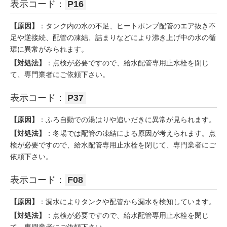
表示コード：
P16
【原因】
：タンク内の水の不足、ヒートポンプ配管のエア抜き不
足や逆接続、配管の凍結、詰まりなどにより沸き上げ中の水の循
環に異常がみられます。
【対処法】
：点検が必要ですので、給水配管専用止水栓を閉じ
て、専門業者にご依頼下さい。
表示コード：
P37
【原因】
：ふろ自動での湯はりや追いだきに異常が見られます。
【対処法】
：冬場では配管の凍結による原因が考えられます。点
検が必要ですので、給水配管専用止水栓を閉じて、専門業者にご
依頼下さい。
表示コード：
F08
【原因】
：漏水によりタンクや配管から漏水を検知しています。
【対処法】
：点検が必要ですので、給水配管専用止水栓を閉じ