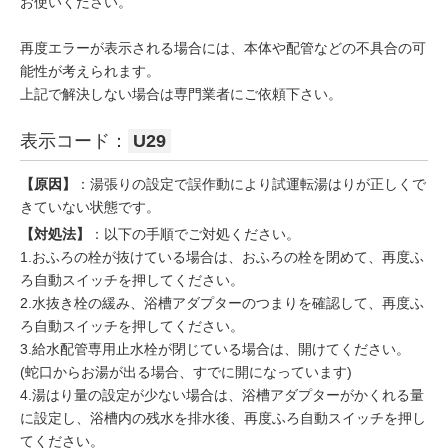
お使いください。
再度エラーが表示される場合には、本体や配管などの不具合の可
能性が考えられます。
上記で解決しない場合は専門業者にご依頼下さい。
表示コード：
U29
【原因】
：湯張りの設定で誤作動により試運転湯はりが正しくで
きていない状態です。
【対処法】
：以下の手順でご対処ください。
1.おふろの栓が抜けている場合は、おふろの栓を閉めて、再度ふ
ろ自動スイッチを押してください。
2.水抜き栓の緩み、浴槽アダプターのつまりを確認して、再度ふ
ろ自動スイッチを押してください。
3.給水配管専用止水栓が閉じている場合は、開けてください。
(蛇口からお湯が出る場合、すでに開になっています)
4.湯はり量の設定が少ない場合は、浴槽アダプターがかくれる量
に設定し、浴槽内の残水を排水後、再度ふろ自動スイッチを押し
てください。