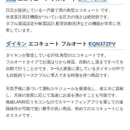
日立が提供している一戸建て用の角型エコキュート です。
水道直圧高圧機能がついている圧力の強さは絶対的です。
ダブル湯温設定や耐震設計,配管自動洗浄などの機能が非常に充
実しています。
ダイキン
エコキュート フルオート
EQN37ZFV
ダイキンが製造している370L角型のエコキュートです。
フルオートタイプでお湯はりから保温、自動たし湯まですべてを
自動で行うことができ、3〜5人家族に適しているダイキンの中で
も比較的リーズナブルに導入できる特徴を持つ商品です。
天気予報に基づいて運転スケジュールを最適化し、省エネに貢献
し、天候の急変に応じて迅速にお湯を沸かすことも可能です。
無線LAN対応リモコンなのでスマートフォンアプリを通じての遠
隔操作が可能で使い勝手の良い商品、初めてのエコキュートにも
オススメです。