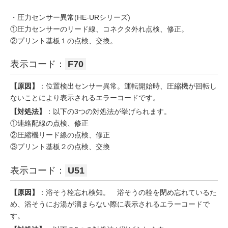
・圧力センサー異常(HE-URシリーズ)
①圧力センサーのリード線、コネクタ外れ点検、修正。
②プリント基板１の点検、交換。
表示コード：
F70
【原因】
：位置検出センサー異常。運転開始時、圧縮機が回転し
ないことにより表示されるエラーコードです。
【対処法】
：以下の3つの対処法が挙げられます。
①連絡配線の点検、修正
②圧縮機リード線の点検、修正
③プリント基板２の点検、交換
表示コード：
U51
【原因】
：浴そう栓忘れ検知。 浴そうの栓を閉め忘れているた
め、浴そうにお湯が溜まらない際に表示されるエラーコードで
す。