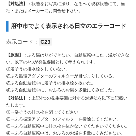
【対処法】
：状態をお写真に撮り、なるべく現存状態にて、当
社・またはメーカーにお問合せ下さい。
府中市でよく表示される日立のエラーコード
表示コード：
C23
【原因】
：ふろ湯はりができない。自動運転中にたし湯ができな
い。以下の4つが発生要因として考えられます。
①浴そうの排水栓をしていない。
②ふろ循環アダプターのフィルターが目づまりしている。
③ふろ自動運転中に浴そうの排水栓を抜いた。
④ふろ自動運転中に、おふろのお湯を多量にくみだした。
【対処法】
：上記4つの発生要因に対する対処法を以下に記載い
たします。
①→浴そうの排水栓を閉じてください
②→ふろ循環アダプターのフィルターを掃除してください。
③→ふろ自動運転中に排水栓を抜かないでくださいでください。
④→ふろ自動運転中は、おふろのお湯を多量にくみださない。