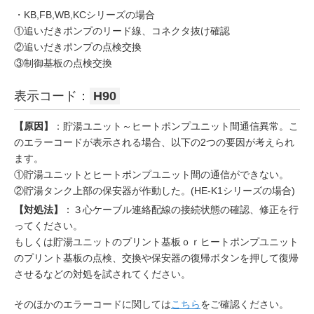
・KB,FB,WB,KCシリーズの場合
①追いだきポンプのリード線、コネクタ抜け確認
②追いだきポンプの点検交換
③制御基板の点検交換
表示コード：
H90
【原因】
：貯湯ユニット～ヒートポンプユニット間通信異常。こ
のエラーコードが表示される場合、以下の2つの要因が考えられ
ます。
①貯湯ユニットとヒートポンプユニット間の通信ができない。
②貯湯タンク上部の保安器が作動した。(HE-K1シリーズの場合)
【対処法】
：３心ケーブル連絡配線の接続状態の確認、修正を行
ってください。
もしくは貯湯ユニットのプリント基板ｏｒヒートポンプユニット
のプリント基板の点検、交換や保安器の復帰ボタンを押して復帰
させるなどの対処を試されてください。
そのほかのエラーコードに関しては
こちら
をご確認ください。