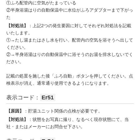
①ふろ配管内に空気がたまっている
②半身浴湯はりの自動保温中に水位がふろアダプターまで下がっ
た
【対処法】
：上記2つの発生要因に対してそれぞれ対処法を記載
いたします。
①→たし湯またはさし水を行い、配管内の空気を浴そうへ出して
ください。
②→半身浴湯はりの自動保温中に浴そうのお湯を排水しないでく
ださい。
記載の処置を施した後「ふろ自動」ボタンを押してください。点
検表示が消え、通常通り使用できるようになります。
表示コード：
Er51
【原因】
：貯湯ユニット関係の点検が必要です。
【対処法】
：状態をお写真に撮り、なるべく現存状態にて、当
社・またはメーカーにお問合せ下さい。