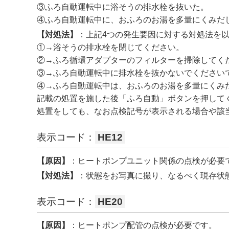
③ふろ自動運転中に浴そうの排水栓を抜いた。
④ふろ自動運転中に、おふろのお湯を多量にくみだ
【対処法】
：上記4つの発生要因に対する対処法を
①→浴そうの排水栓を閉じてください。
②→ふろ循環アダプターのフィルターを掃除してく
③→ふろ自動運転中に排水栓を抜かないでください
④→ふろ自動運転中は、おふろのお湯を多量にくみ
記載の処置を施した後「ふろ自動」ボタンを押して
処置をしても、なお点検記号が表示される場合や該
表示コード：
HE12
【原因】
：ヒートポンプユニット関係の点検が必要
【対処法】
：状態をお写真に撮り、なるべく現存状
表示コード：
HE20
【原因】
：ヒートポンプ配管の点検が必要です。