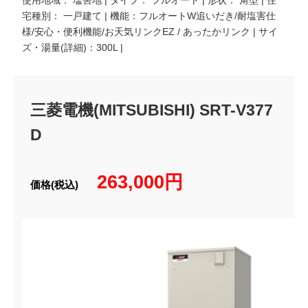
使用地域： 塩害地 | タイプ： フルオート | 形状： 角型 | 住
宅種別： 一戸建て | 機能：フルオートW追いだき/耐塩害仕
様/安心・便利機能/お天気リンクEZ / あったかリンク | サイ
ズ・湯量(詳細)：300L |
三菱電機(MITSUBISHI) SRT-V377
D
263,000円
価格(税込)