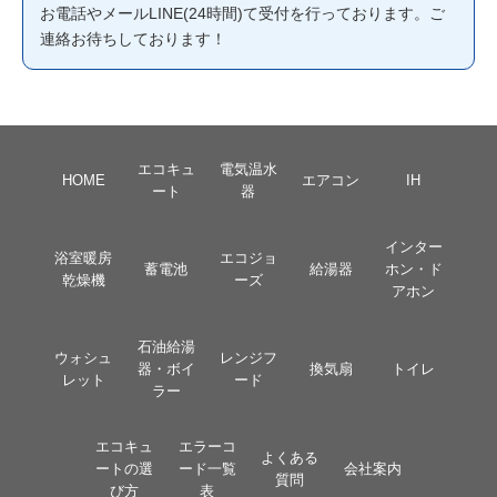
お電話やメールLINE(24時間)て受付を行っております。ご
連絡お待ちしております！
エコキュ
電気温水
HOME
エアコン
IH
ート
器
インター
浴室暖房
エコジョ
蓄電池
給湯器
ホン・ド
乾燥機
ーズ
アホン
石油給湯
ウォシュ
レンジフ
器・ボイ
換気扇
トイレ
レット
ード
ラー
エコキュ
エラーコ
よくある
ートの選
ード一覧
会社案内
質問
び方
表