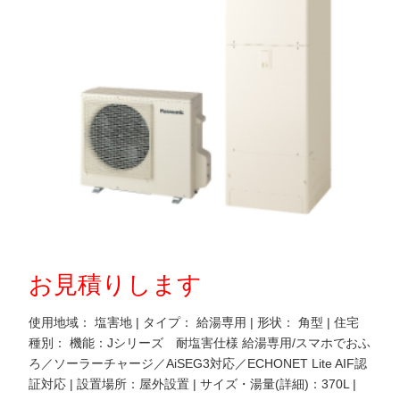
お見積りします
使用地域： 塩害地 | タイプ： 給湯専用 | 形状： 角型 | 住宅
種別： 機能：Jシリーズ 耐塩害仕様 給湯専用/スマホでおふ
ろ／ソーラーチャージ／AiSEG3対応／ECHONET Lite AIF認
証対応 | 設置場所：屋外設置 | サイズ・湯量(詳細)：370L |