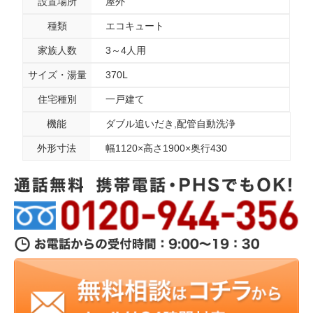
設置場所
屋外
種類
エコキュート
家族人数
3～4人用
サイズ・湯量
370L
住宅種別
一戸建て
機能
ダブル追いだき,配管自動洗浄
外形寸法
幅1120×高さ1900×奥行430