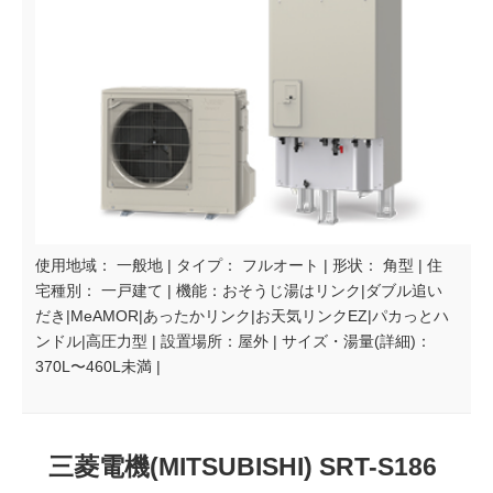
使用地域： 一般地 | タイプ： フルオート | 形状： 角型 | 住
宅種別： 一戸建て | 機能：おそうじ湯はリンク|ダブル追い
だき|MeAMOR|あったかリンク|お天気リンクEZ|パカっとハ
ンドル|高圧力型 | 設置場所：屋外 | サイズ・湯量(詳細)：
370L〜460L未満 |
三菱電機(MITSUBISHI) SRT-S186