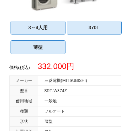
3～4人用
370L
薄型
332,000円
価格(税込)
メーカー
三菱電機(MITSUBISHI)
型番
SRT-W374Z
使用地域
一般地
種類
フルオート
形状
薄型