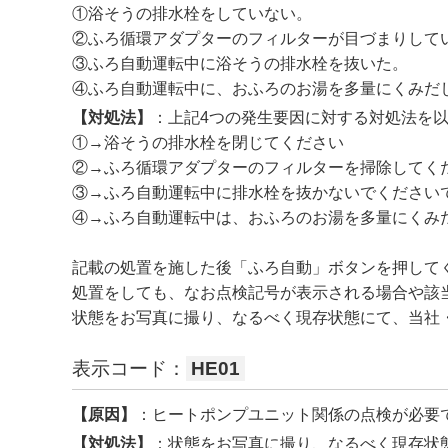
①浴そうの排水栓をしていない。
②ふろ循環アダプターのフィルターが目づまりして
③ふろ自動運転中に浴そうの排水栓を抜いた。
④ふろ自動運転中に、おふろのお湯を多量にくみだ
【対処法】
：上記4つの発生要因に対する対処法を
①→浴そうの排水栓を閉じてください
②→ふろ循環アダプターのフィルターを掃除してく
③→ふろ自動運転中に排水栓を抜かないでください
④→ふろ自動運転中は、おふろのお湯を多量にくみ
記載の処置を施した後「ふろ自動」ボタンを押して
処置をしても、なお点検記号が表示される場合や該
状態をお写真に撮り、なるべく現存状態にて、当社
表示コード：
HE01
【原因】
：ヒートポンプユニット関係の点検が必要
【対処法】
：状態をお写真に撮り、なるべく現存状