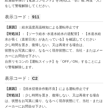
給湯器本体の【電源コンセント】を3秒以上『切』後､再度『入』
をして警報解除してください。
表示コード：
911
【原因】
：給水温度高温検知による運転停止です
【対処法】
：【ソーラ給水･水道水給水の逆配管】・【水道水給
水が長く（直射日光）があたっている】を確認してください
少し時間を置き、復帰しない、又は再発する場合は、
状態をお写真に撮り、なるべく現存状態にて、当社・またはメー
カーにお問合せ下さい。
台所リモコンの【運転スイッチ】を「OFF／ON」することによ
り警報解除します。
表示コード：
C2
【原因】
：【排水切替弁作動不良】による運転停止です
【対処法】
：少し時間を置き、復帰しない、又は再発する場合
は、状態をお写真に撮り、なるべく現存状態にて、当社・または
メーカーにお問合せ下さい。