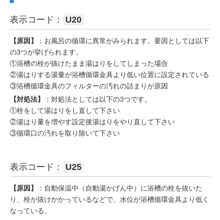
表示コード：
U20
【原因】
：お風呂の循環に異常がみられます。要因としては以下
の3つが挙げられます。
①浴槽の栓が抜けたまま湯はりをしてしまった場合
②湯はりする湯量が浴槽循環金具より低い位置に設定されている
③浴槽循環金具のフィルターの汚れの詰まりが原因
【対処法】
：対処法としては以下の3つです。
①栓をして湯はりをし直して下さい
②湯はり量を増やす設定後湯はりをやり直して下さい
③循環口の汚れを取り除いて下さい
表示コード：
U25
【原因】
：自動保温中（自動湯かげん中）に浴槽の栓を抜いた
り、栓が抜けかかっているなどで、水位が浴槽循環金具より低く
なっている。