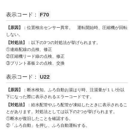
表示コード：
F70
【原因】
：位置検出センサー異常。 運転開始時、圧縮機が回転
しない。
【対処法】
：以下の3つの対処法が挙げられます。
①連絡配線の点検、修正
②圧縮機リード線の点検、修正
③プリント基板２の点検、交換
表示コード：
U22
【原因】
：断水検知。ふろ自動お湯はり時、注湯量が１Ｌ/分以
下になった際に表示されるエラーコードです。
【対処法】
：給水配管やふろ配管が凍結したときに表示されるこ
とがあります。対処法としては以下の2つが挙げられます。
①断水が復旧したことを確認する。
②「ふろ自動」を押し、ふろ自動運転する。