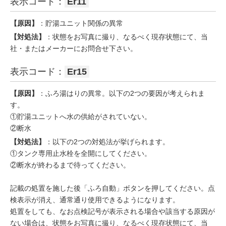
表示コード：
Er11
【原因】
：貯湯ユニット関係の異常
【対処法】
：状態をお写真に撮り、なるべく現存状態にて、当
社・またはメーカーにお問合せ下さい。
表示コード：
Er15
【原因】
：ふろ湯はりの異常。以下の2つの要因が考えられま
す。
①貯湯ユニットへ水の供給がされていない。
②断水
【対処法】
：以下の2つの対処法が挙げられます。
①タンク専用止水栓を全開にしてください。
②断水が終わるまで待ってください。
記載の処置を施した後「ふろ自動」ボタンを押してください。点
検表示が消え、通常通り使用できるようになります。
処置をしても、なお点検記号が表示される場合や該当する原因が
ない場合は、状態をお写真に撮り、なるべく現存状態にて、当