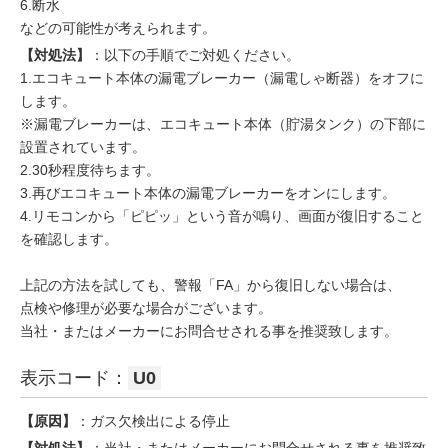
6.断水
などの可能性が考えられます。
【対処法】
：以下の手順でご対処ください。
1.エコキュート本体の漏電ブレーカー（漏電しゃ断器）をオフに
します。
※漏電ブレーカーは、エコキュート本体（貯湯タンク）の下部に
設置されています。
2.30秒程度待ちます。
3.再びエコキュート本体の漏電ブレーカーをオンにします。
4.リモコンから「ピピッ」という音が鳴り、画面が復旧すること
を確認します。
上記の方法を試しても、警報「FA」から復旧しない場合は、
点検や修理が必要な場合がございます。
当社・またはメーカーにお問合せされる事を推奨致します。
表示コード：
U0
【原因】
：ガス欠検出による停止
【対処法】
：当社・またはメーカーにお問合せされる事を推奨致