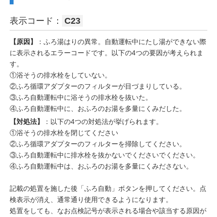
表示コード：
C23
【原因】
：ふろ湯はりの異常。自動運転中にたし湯ができない際
に表示されるエラーコードです。以下の4つの要因が考えられま
す。
①浴そうの排水栓をしていない。
②ふろ循環アダプターのフィルターが目づまりしている。
③ふろ自動運転中に浴そうの排水栓を抜いた。
④ふろ自動運転中に、おふろのお湯を多量にくみだした。
【対処法】
：以下の4つの対処法が挙げられます。
①浴そうの排水栓を閉じてください
②ふろ循環アダプターのフィルターを掃除してください。
③ふろ自動運転中に排水栓を抜かないでくださいでください。
④ふろ自動運転中は、おふろのお湯を多量にくみださない。
記載の処置を施した後「ふろ自動」ボタンを押してください。点
検表示が消え、通常通り使用できるようになります。
処置をしても、なお点検記号が表示される場合や該当する原因が