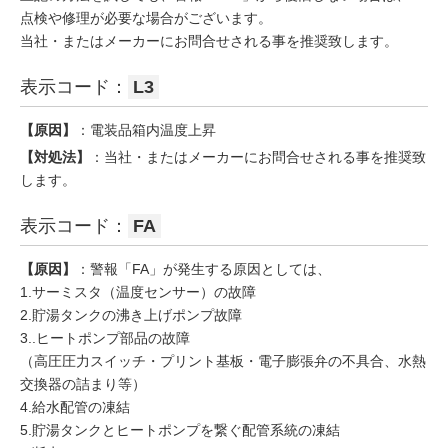
点検や修理が必要な場合がございます。
当社・またはメーカーにお問合せされる事を推奨致します。
表示コード：
L3
【原因】
：電装品箱内温度上昇
【対処法】
：当社・またはメーカーにお問合せされる事を推奨致
します。
表示コード：
FA
【原因】
：警報「FA」が発生する原因としては、
1.サーミスタ（温度センサー）の故障
2.貯湯タンクの沸き上げポンプ故障
3..ヒートポンプ部品の故障
（高圧圧力スイッチ・プリント基板・電子膨張弁の不具合、水熱
交換器の詰まり等）
4.給水配管の凍結
5.貯湯タンクとヒートポンプを繋ぐ配管系統の凍結