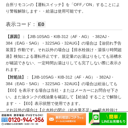
台所リモコンの【運転スイッチ】を「OFF／ON」することによ
り警報解除します・・給湯は使用可能です。
表示コード：
E0
【原因】
：【JIB-10SAG・KIB-312（AF・AG）・382AJ・
384（EAG・SAG）・322SAG・32AUG】の場合は【油切れ予告
装置】作動です。それ以外の場合は【排水栓抜け・湯張り時間超
過】検知による運転停止です。規定量のお湯はりをしても浴槽水
が確認できない、一定時間お湯はりしても完了しない際に表示さ
れます。
【対処法】
：【JIB-10SAG・KIB-312（AF・AG）・382AJ・
384（EAG・SAG）・322SAG・32AUG】の場合は給油しても
【E0】を表示する場合は当社・またはメーカーにお問合せ下さ
い。また油タンクの残油量を確認して【給油】することで解除し
ます・・【E0】表示状態で使用できます。
それ以外の場合は【止水栓の閉止（給水量不足）・排水栓抜け
(閉め忘れ・漏れ)
浴槽選定ミス(容量過多400L以上不可)・循環口取付位置不良】を