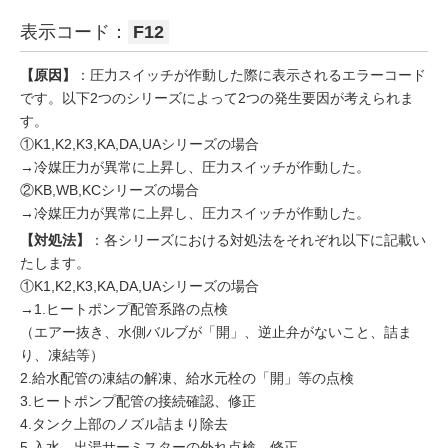
表示コード：
F12
【原因】
：圧力スイッチが作動した際に表示されるエラーコード
です。以下2つのシリーズによって2つの発生要因が考えられま
す。
①K1,K2,K3,KA,DA,UAシリーズの場合
→冷媒圧力が異常に上昇し、圧力スイッチが作動した。
②KB,WB,KCシリーズの場合
→冷媒圧力が異常に上昇し、圧力スイッチが作動した。
【対処法】
：各シリーズにおける対処法をそれぞれ以下に記載い
たします。
①K1,K2,K3,KA,DA,UAシリーズの場合
→1.ヒートポンプ配管系路の点検
（エアー抜き、水側バルブが「開」、逆止弁がないこと、詰ま
り、凍結等）
2.給水配管の凍結の解凍、給水元栓の「開」等の点検
3.ヒートポンプ配管の接続確認、修正
4.タンク上部のノズル詰まり除去
5.入水、出湯サーミスターの外れ点検、修正