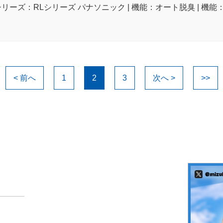
シリーズ：RLシリーズ パナソニック | 機能：オート脱臭 | 機能
< 前へ
1
2
3
次へ >
>>