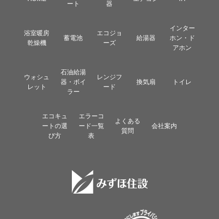
ート
器
インター
浴室暖房
エコジョ
蓄電池
給湯器
ホン・ド
乾燥機
ーズ
アホン
石油給湯
ウォシュ
レンジフ
器・ボイ
換気扇
トイレ
レット
ード
ラー
エコキュ
エラーコ
よくある
ートの選
ード一覧
会社案内
質問
び方
表