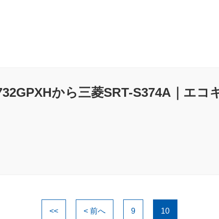
3732GPXHから三菱SRT-S374A
<<
< 前へ
9
10