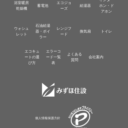
浴室暖房
エコジョ
蓄電池
給湯器
ホン・ド
乾燥機
ーズ
アホン
石油給湯
ウォシュ
レンジフ
器・ボイ
換気扇
トイレ
レット
ード
ラー
エコキュ
エラーコ
よくある
ートの選
ード一覧
会社案内
質問
び方
表
個人情報保護方針