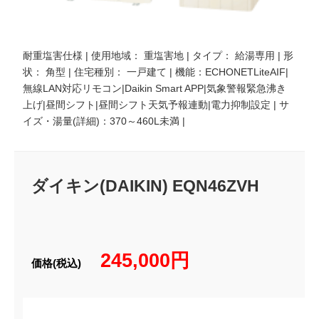
耐重塩害仕様 | 使用地域： 重塩害地 | タイプ： 給湯専用 | 形
状： 角型 | 住宅種別： 一戸建て | 機能：ECHONETLiteAIF|
無線LAN対応リモコン|Daikin Smart APP|気象警報緊急沸き
上げ|昼間シフト|昼間シフト天気予報連動|電力抑制設定 | サ
イズ・湯量(詳細)：370～460L未満 |
ダイキン(DAIKIN) EQN46ZVH
245,000円
価格(税込)