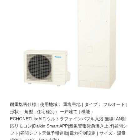
耐重塩害仕様 | 使用地域： 重塩害地 | タイプ： フルオート |
形状： 角型 | 住宅種別： 一戸建て | 機能：
ECHONETLiteAIF|ウルトラファインバブル入浴|無線LAN対
応リモコン|Daikin Smart APP|気象警報緊急沸き上げ|昼間シ
フト|昼間シフト天気予報連動|電力抑制設定 | サイズ・湯量