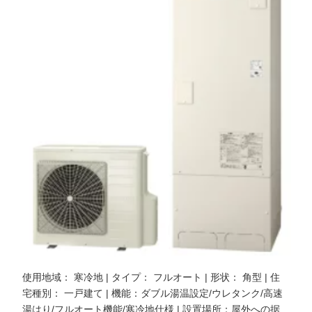
使用地域： 寒冷地 | タイプ： フルオート | 形状： 角型 | 住
宅種別： 一戸建て | 機能：ダブル湯温設定/ウレタンク/高速
湯はり/フルオート機能/寒冷地仕様 | 設置場所：屋外への据