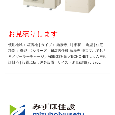
お見積りします
使用地域： 塩害地 | タイプ： 給湯専用 | 形状： 角型 | 住宅
種別： 機能：Jシリーズ 耐塩害仕様 給湯専用/スマホでおふ
ろ／ソーラーチャージ／AiSEG3対応／ECHONET Lite AIF認
証対応 | 設置場所：屋外設置 | サイズ・湯量(詳細)：370L |