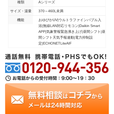
種類
Aシリーズ
サイズ・湯量
370～460L未満
機能
おゆぴかUV|ウルトラファインバブル入
浴|無線LAN対応リモコン|Daikin Smart
APP|気象警報緊急沸き上げ|昼間シフト|昼
間シフト天気予報連動|電力抑制設
定|ECHONETLiteAIF