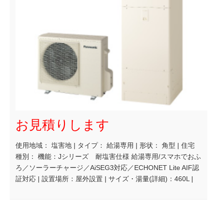
お見積りします
使用地域： 塩害地 | タイプ： 給湯専用 | 形状： 角型 | 住宅
種別： 機能：Jシリーズ 耐塩害仕様 給湯専用/スマホでおふ
ろ／ソーラーチャージ／AiSEG3対応／ECHONET Lite AIF認
証対応 | 設置場所：屋外設置 | サイズ・湯量(詳細)：460L |