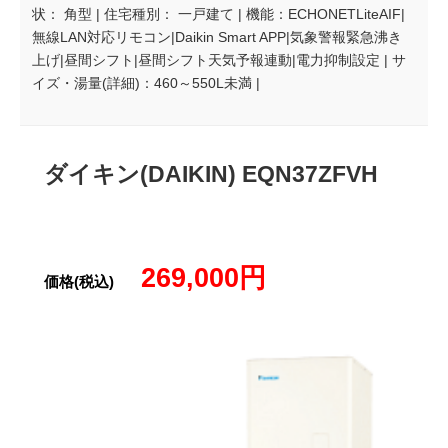
状： 角型 | 住宅種別： 一戸建て | 機能：ECHONETLiteAIF|
無線LAN対応リモコン|Daikin Smart APP|気象警報緊急沸き
上げ|昼間シフト|昼間シフト天気予報連動|電力抑制設定 | サ
イズ・湯量(詳細)：460～550L未満 |
ダイキン(DAIKIN) EQN37ZFVH
269,000円
価格(税込)