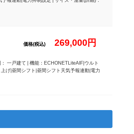
天気予報連動|電力抑制設定 | サイズ・湯量(詳細)：
269,000円
価格(税込)
 一戸建て | 機能：ECHONETLiteAIF|ウルト
急沸き上げ|昼間シフト|昼間シフト天気予報連動|電力