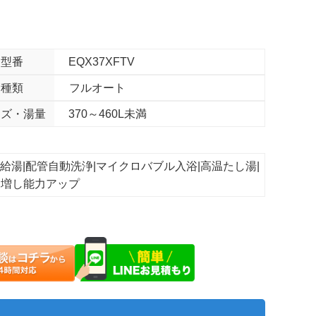
型番
EQX37XFTV
種類
フルオート
イズ・湯量
370～460L未満
ワフル給湯|配管自動洗浄|マイクロバブル入浴|高温たし湯|
き増し能力アップ