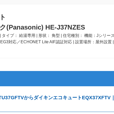
ト
anasonic) HE-J37NZES
| タイプ： 給湯専用 | 形状： 角型 | 住宅種別： 機能：Jシ
G3対応／ECHONET Lite AIF認証対応 | 設置場所：屋外設置 |
U37GFTVからダイキンエコキュートEQX37XF