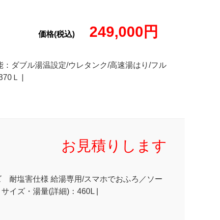
249,000円
価格(税込)
| 機能：ダブル湯温設定/ウレタンク/高速湯はり/フル
0Ｌ |
お見積りします
リーズ 耐塩害仕様 給湯専用/スマホでおふろ／ソー
 サイズ・湯量(詳細)：460L |