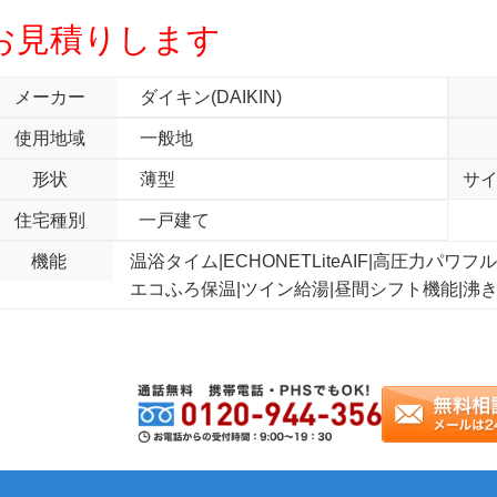
お見積りします
メーカー
ダイキン(DAIKIN)
使用地域
一般地
形状
薄型
サ
住宅種別
一戸建て
機能
温浴タイム|ECHONETLiteAIF|高圧力パ
エコふろ保温|ツイン給湯|昼間シフト機能|沸