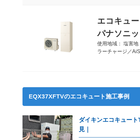
エコキュー
パナソニック(P
使用地域： 塩害地 
ラーチャージ／AiSE
EQX37XFTVのエコキュート施工事例
ダイキンエコキュートT
見｜