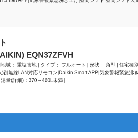
kin Smart APP|気象警報緊急沸き上げ|昼間シフト|昼間シフト
ト
KIN) EQN37ZFVH
地域： 重塩害地 | タイプ： フルオート | 形状： 角型 | 住宅種別：
|無線LAN対応リモコン|Daikin Smart APP|気象警報緊
湯量(詳細)：370～460L未満 |