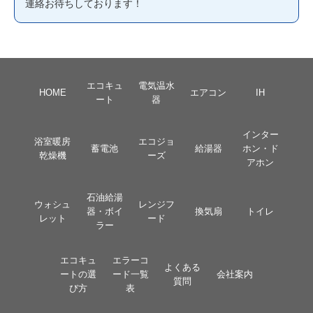
連絡お待ちしております！
エコキュ
電気温水
HOME
エアコン
IH
ート
器
インター
浴室暖房
エコジョ
蓄電池
給湯器
ホン・ド
乾燥機
ーズ
アホン
石油給湯
ウォシュ
レンジフ
器・ボイ
換気扇
トイレ
レット
ード
ラー
エコキュ
エラーコ
よくある
ートの選
ード一覧
会社案内
質問
び方
表