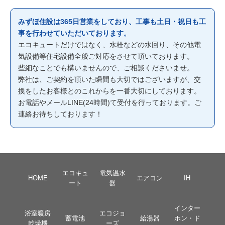
みずほ住設は365日営業をしており、工事も土日・祝日も工
事を行わせていただいております。
エコキュートだけではなく、水栓などの水回り、その他電
気設備等住宅設備全般ご対応をさせて頂いております。
些細なことでも構いませんので、ご相談くださいませ。
弊社は、ご契約を頂いた瞬間も大切ではございますが、交
換をしたお客様とのこれからを一番大切にしております。
お電話やメールLINE(24時間)て受付を行っております。ご
連絡お待ちしております！
エコキュ
電気温水
HOME
エアコン
IH
ート
器
インター
浴室暖房
エコジョ
蓄電池
給湯器
ホン・ド
乾燥機
ーズ