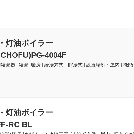
・灯油ボイラー
HOFU)PG-4004F
給湯器 | 給湯+暖房 | 給湯方式：貯湯式 | 設置場所：屋内 | 機能
・灯油ボイラー
FF-RC BL