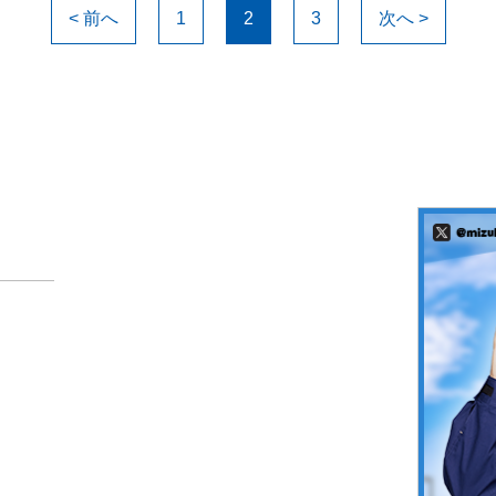
< 前へ
1
2
3
次へ >