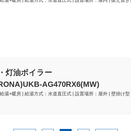
| 給湯+暖房 | 給湯方式：水道直圧式 | 設置場所：屋内 | 据え置き型
・灯油ボイラー
ONA)UKB-AG470RX6(MW)
| 給湯+暖房 | 給湯方式：水道直圧式 | 設置場所：屋外 | 壁掛け型 