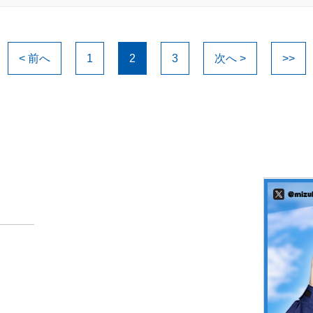
< 前へ
1
2
3
次へ >
>>