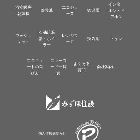
インター
浴室暖房
エコジョ
蓄電池
給湯器
ホン・ド
乾燥機
ーズ
アホン
石油給湯
ウォシュ
レンジフ
器・ボイ
換気扇
トイレ
レット
ード
ラー
エコキュ
エラーコ
よくある
ートの選
ード一覧
会社案内
質問
び方
表
個人情報保護方針