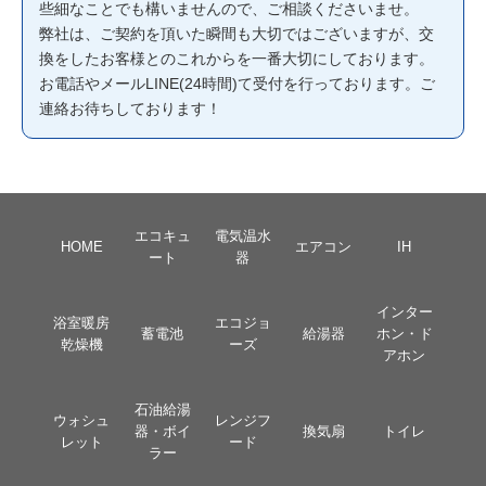
些細なことでも構いませんので、ご相談くださいませ。
弊社は、ご契約を頂いた瞬間も大切ではございますが、交
換をしたお客様とのこれからを一番大切にしております。
お電話やメールLINE(24時間)て受付を行っております。ご
連絡お待ちしております！
エコキュ
電気温水
HOME
エアコン
IH
ート
器
インター
浴室暖房
エコジョ
蓄電池
給湯器
ホン・ド
乾燥機
ーズ
アホン
石油給湯
ウォシュ
レンジフ
器・ボイ
換気扇
トイレ
レット
ード
ラー