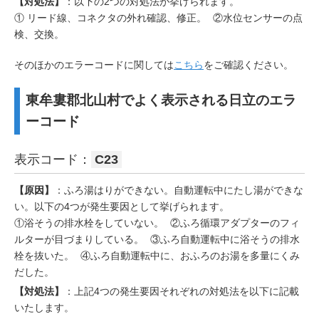
【対処法】
：以下の2つの対処法が挙げられます。
① リード線、コネクタの外れ確認、修正。 ②水位センサーの点
検、交換。
そのほかのエラーコードに関しては
こちら
をご確認ください。
東牟婁郡北山村でよく表示される日立のエラ
ーコード
表示コード：
C23
【原因】
：ふろ湯はりができない。自動運転中にたし湯ができな
い。以下の4つが発生要因として挙げられます。
①浴そうの排水栓をしていない。 ②ふろ循環アダプターのフィ
ルターが目づまりしている。 ③ふろ自動運転中に浴そうの排水
栓を抜いた。 ④ふろ自動運転中に、おふろのお湯を多量にくみ
だした。
【対処法】
：上記4つの発生要因それぞれの対処法を以下に記載
いたします。