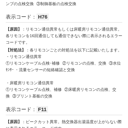
ンプの点検交換 ③制御基板の点検交換
表示コード：
H76
【原因】
：リモコン通信異常もしくは床暖房リモコン通信異常。
各リモコンを16回通信しても通信できない際に表示されるエラー
コードです。
【対処法】
：各リモコンごとの対処法を以下に記載いたします。
・リモコン通信異常
①リモコンケーブル点検･補修 ②リモコンの点検、交換 ③水位
ｾﾝｻｰ ・流量センサーの短絡確認と交換
・床暖房リモコン通信異常
①リモコンケーブル点検、補修 ②床暖房リモコンの点検、交
換 ③プリント基板の交換
表示コード：
F11
【原因】
：ピークカット異常。熱交換器出湯温度が上がらない際