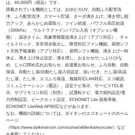
は、66,000円（税込）です。
搭載されている機能としては、おゆピカUV、自動ふろ配管洗
浄、ふろ配管洗浄、スマート貯湯、ターボ沸き上げ、沸き増し能
力アップ、あらかじめ霜取り、ツイン給湯、パワフル高圧給湯
（330kPa）、ウルトラファインバブル入浴（オプション機
能）、温浴タイム、気象警報緊急沸き上げ（アプリ対応）、チャ
イルドロック、非常用水取出し、降雪対応ファン機能、昼間シフ
ト天気予報連動（アプリ対応）、昼間シフト機能、沸き上げ一時
休止、沸き上げ休止設定、沸き増し、おまかせ/たっぷり/少な
め、じゃ口閉め忘れお知らせ、給湯量お知らせ、ふろ自動、自動
保温、自動たし湯/自動たし湯入切設定、追いだき、たし湯/高温
たし湯、たし水、エコふろ保温、無線対応LAN対応、エコ確認、
コミュニケーション（通話）、設定ナビ表示、サービスTEL表
示、サブリモコン対応（別売）、試運転ナビ、電力契約設定/電
力抑制設定、ピークカット設定、ECHONET Lite 規格準拠、
ECHONET LiteWeb API対応などがあります。
なお、機能の詳細については、ダイキンのエコキュートのホーム
ページ
（
https://www.daikinaircon.com/sumai/alldenka/ecocute/
）など
を参照してください。