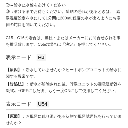
②→給水止水栓をあけてください
③→溶けるまでお待ちください。凍結の恐れがあるときは、 給
湯温度設定を水にして1分間に200mL程度の水が出るようにお湯
側の蛇口を開いてください。
C15、C16の場合は、当社・またはメーカーにお問合せされる事
を推奨致します。C55の場合は『決定』を押してください。
表示コード：
HJ
【原因】
：断水していませんか？ヒートポンプユニットの給水に
関する異常です。
【対処法】
：断水が解除された後、貯湯ユニットの漏電遮断器を
3秒以上OFFにした後、もう一度ONにして使用してください。
表示コード：
U54
【原因】
：お風呂に残り湯がある状態で風呂試運転を行っていま
せんか？