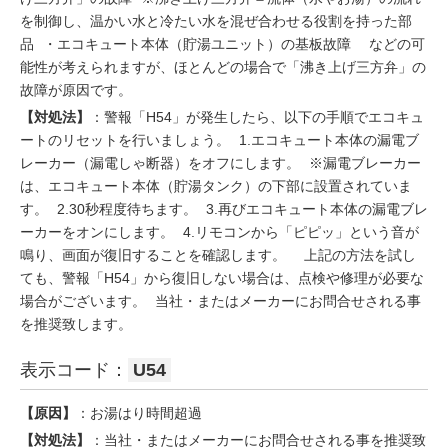
を制御し、温かい水と冷たい水を混ぜ合わせる役割を持った部
品 ・エコキュート本体（貯湯ユニット）の基板故障 などの可
能性が考えられますが、ほとんどの場合で「沸き上げ三方弁」の
故障が原因です。
【対処法】
：警報「H54」が発生したら、以下の手順でエコキュ
ートのリセットを行いましょう。 1.エコキュート本体の漏電ブ
レーカー（漏電しゃ断器）をオフにします。 ※漏電ブレーカー
は、エコキュート本体（貯湯タンク）の下部に設置されていま
す。 2.30秒程度待ちます。 3.再びエコキュート本体の漏電ブレ
ーカーをオンにします。 4.リモコンから「ピピッ」という音が
鳴り、画面が復旧することを確認します。 上記の方法を試し
ても、警報「H54」から復旧しない場合は、点検や修理が必要な
場合がございます。 当社・またはメーカーにお問合せされる事
を推奨致します。
表示コード：
U54
【原因】
：お湯はり時間超過
【対処法】
：当社・またはメーカーにお問合せされる事を推奨致