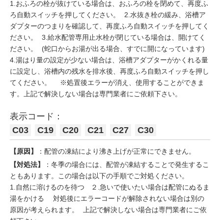
1.おふろの栓が抜けている場合は、おふろの栓を閉めて、再度ふ
ろ自動スイッチを押してください。 2.水抜き栓の緩み、浴槽ア
ダプターのつまりを確認して、再度ふろ自動スイッチを押してく
ださい。 3.給水配管専用止水栓が閉じている場合は、開けてく
ださい。 (蛇口からお湯が出る場合、すでに開になっています)
4.湯はり量の設定が少ない場合は、浴槽アダプターがかくれる量
に設定し、浴槽内の残水を排水後、再度ふろ自動スイッチを押し
てください。 ※処置後エラーが消え、使用することができま
す。上記で解決しない場合は専門業者にご依頼下さい。
表示コード：
C03
C19
C20
C21
C27
C30
【原因】
：配管の凍結により沸き上げが正常にできません。
【対処法】
：冬季の場合には、配管が凍結することで発生するこ
ともあります。この場合は以下の手順でご対処ください。
1.自然に溶けるのを待つ ２.急いで使いたい場合は配管にぬるま
湯をかける 対処後にエラーコードが解除されない場合は別の
原因が考えられます。 上記で解決しない場合は専門業者にご依