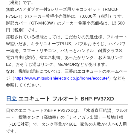
（税別）です。
無線LANアダプター付Sシリーズ用リモコンセット（RMCB-
F7SE-T）のメーカー希望小売価格は、70,000円（税別）です。
脚部カバー（GT-M460W）のメーカー希望小売価格は、13,500
円（税別）です。
搭載されている機能としては、こだわりの先進仕様、フルオート
W追いだき、キラリユキープPLUS、バブルおそうじ、ハイパワ
ー給湯、スマートリモコン、パカっとハンドル、耐震クラスS、
電力自由化対応、省エネ制御、あったかリンク、お天気リンク
EZ、おそうじ湯はリンク、MeAMORなどがあります。
なお、機能の詳細については、三菱のエコキュートのホームペー
ジ（
https://www.mitsubishielectric.co.jp/home/ecocute/
）などを
参照してください。
日立
エコキュート フルオート BHP-FV37XD
日立のエコキュートのBHP-FV37XDは、「水道直圧給湯」フルオ
ート 標準タンク（高効率）の「ナイアガラ出湯」一般地仕様
（-10℃対応）で、タンク容量が460L、家族の人数が4人〜6人用
です。