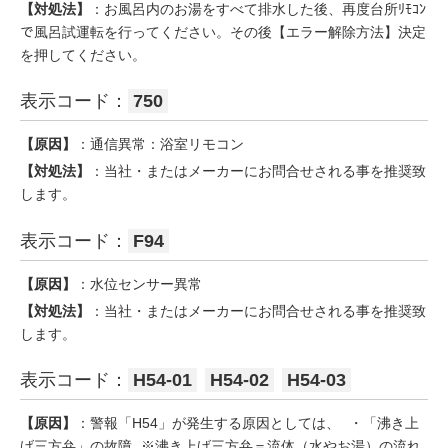
【対処法】
：お風呂内のお湯をすべて排水した後、再度台所ﾘﾓｺﾝ
で風呂試運転を行ってください。その後【エラー解除方法】決定
を押してください。
表示コード：
750
【原因】
：通信異常：浴室リモコン
【対処法】
：当社・またはメーカーにお問合せされる事を推奨致
します。
表示コード：
F94
【原因】
：水位センサー異常
【対処法】
：当社・またはメーカーにお問合せされる事を推奨致
します。
表示コード：
H54-01
H54-02
H54-03
【原因】
：警報「H54」が発生する原因としては、 ・「沸き上
げ三方弁」の故障 ※沸き上げ三方弁＝流体（水やお湯）の流れ