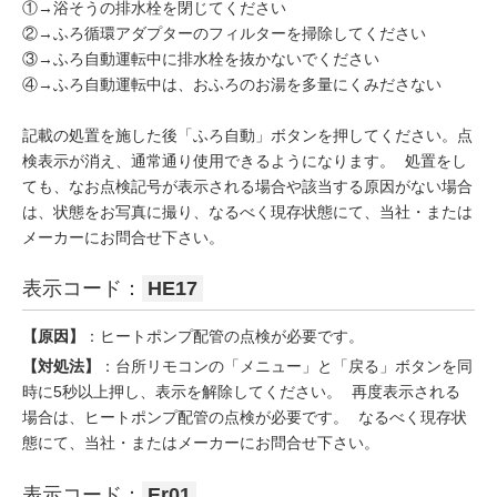
①→浴そうの排水栓を閉じてください
②→ふろ循環アダプターのフィルターを掃除してください
③→ふろ自動運転中に排水栓を抜かないでください
④→ふろ自動運転中は、おふろのお湯を多量にくみださない
記載の処置を施した後「ふろ自動」ボタンを押してください。点
検表示が消え、通常通り使用できるようになります。 処置をし
ても、なお点検記号が表示される場合や該当する原因がない場合
は、状態をお写真に撮り、なるべく現存状態にて、当社・または
メーカーにお問合せ下さい。
表示コード：
HE17
【原因】
：ヒートポンプ配管の点検が必要です。
【対処法】
：台所リモコンの「メニュー」と「戻る」ボタンを同
時に5秒以上押し、表示を解除してください。 再度表示される
場合は、ヒートポンプ配管の点検が必要です。 なるべく現存状
態にて、当社・またはメーカーにお問合せ下さい。
表示コード：
Er01