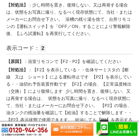
【対処法】
：少し時間を置き、復帰しない、又は再発する場合
は、状態をお写真に撮り、なるべく現存状態にて、当社・または
メーカーにお問合せ下さい。 浴槽の残り湯を捨て、台所リモコ
ンの【運転スイッチ】を「OFF／ON」することにより警報解除
後、【ふろ試運転】を再実行してください。
表示コード：
2
【原因】
：浴室リモコンで【F2・P2】を確認してください
【対処法】
：【F2】を表示している・・缶体サーミスタの【断
線 又は ショート】による運転停止です 【P2】を表示してい
る・・油切れ予告装置作動です 【F2】の場合、【正常温度検出
（交換）】により復帰します 少し時間を置き、復帰しない、又
は再発する場合は、 状態をお写真に撮り、なるべく現存状態に
て、当社・またはメーカーにお問合せ下さい。 【P2】の場合、
油タンクの残油量を確認して【給油】することで解除します・・
【P2】表示状態で使用できます。 給油しても【P2】を表示する
場合はなるべく現存状態にて、当社・またはメーカーにお問合せ
下さい。