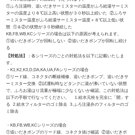
①ふろ注湯時、追いだきサーミスターの温度がふろ給湯サーミス
ターの温度より８℃以上高い状態が３０秒以上続いた ②ふろサ
ーミスター温度がふろ給湯サーミスター温度＋８℃以上低い状
態 ①＆②の状態が３０秒継続した
KB,FB,WB,KCシリーズの場合は以下の原因が考えられます。
①追いだきポンプが回転しない ②追いだきポンプが回転し続け
る
【対処法】
：各シリーズのごとの対処法を以下に記載いたしま
す。
・K1,K2,K3,D,DA,KA,UA,FAシリーズの場合
①リード線、コネクタの断線補修、追いだきポンプ、追いだきサ
ーミスター交換 ②試運転時などタンクに湯が沸いていない状態
で、ふろお湯はり流量が極端に少なくないか確認。この対処法は
以下の手順で行なってください。 1.給水元栓を完全に「開」す
る 2.給水フィルターのゴミ除去 3.ふろ注湯弁のフィルターのゴ
ミ除去
・KB,FB,WB,KCシリーズの場合
①追いだきポンプのリード線、コネクタ抜け確認 ②追いだきポ