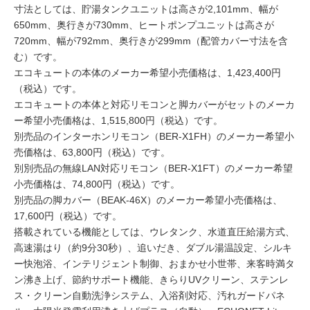
寸法としては、貯湯タンクユニットは高さが2,101mm、幅が
650mm、奥行きが730mm、ヒートポンプユニットは高さが
720mm、幅が792mm、奥行きが299mm（配管カバー寸法を含
む）です。
エコキュートの本体のメーカー希望小売価格は、1,423,400円
（税込）です。
エコキュートの本体と対応リモコンと脚カバーがセットのメーカ
ー希望小売価格は、1,515,800円（税込）です。
別売品のインターホンリモコン（BER-X1FH）のメーカー希望小
売価格は、63,800円（税込）です。
別別売品の無線LAN対応リモコン（BER-X1FT）のメーカー希望
小売価格は、74,800円（税込）です。
別売品の脚カバー（BEAK-46X）のメーカー希望小売価格は、
17,600円（税込）です。
搭載されている機能としては、ウレタンク、水道直圧給湯方式、
高速湯はり（約9分30秒）、追いだき、ダブル湯温設定、シルキ
ー快泡浴、インテリジェント制御、おまかせ小世帯、来客時満タ
ン沸き上げ、節約サポート機能、きらりUVクリーン、ステンレ
ス・クリーン自動洗浄システム、入浴剤対応、汚れガードパネ