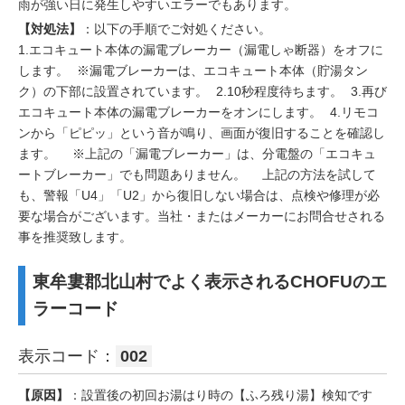
雨が強い日に発生しやすいエラーでもあります。
【対処法】
：以下の手順でご対処ください。
1.エコキュート本体の漏電ブレーカー（漏電しゃ断器）をオフに
します。 ※漏電ブレーカーは、エコキュート本体（貯湯タン
ク）の下部に設置されています。 2.10秒程度待ちます。 3.再び
エコキュート本体の漏電ブレーカーをオンにします。 4.リモコ
ンから「ピピッ」という音が鳴り、画面が復旧することを確認し
ます。 ※上記の「漏電ブレーカー」は、分電盤の「エコキュ
ートブレーカー」でも問題ありません。 上記の方法を試して
も、警報「U4」「U2」から復旧しない場合は、点検や修理が必
要な場合がございます。当社・またはメーカーにお問合せされる
事を推奨致します。
東牟婁郡北山村でよく表示されるCHOFUのエ
ラーコード
表示コード：
002
【原因】
：設置後の初回お湯はり時の【ふろ残り湯】検知です