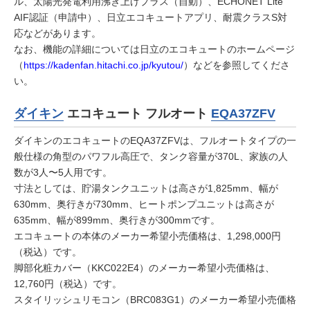
ル、太陽光発電利用沸き上げプラス（自動）、ECHONET Lite
AIF認証（申請中）、日立エコキュートアプリ、耐震クラスS対
応などがあります。
なお、機能の詳細については日立のエコキュートのホームページ
（
https://kadenfan.hitachi.co.jp/kyutou/
）などを参照してくださ
い。
ダイキン
エコキュート フルオート
EQA37ZFV
ダイキンのエコキュートのEQA37ZFVは、フルオートタイプの一
般仕様の角型のパワフル高圧で、タンク容量が370L、家族の人
数が3人〜5人用です。
寸法としては、貯湯タンクユニットは高さが1,825mm、幅が
630mm、奥行きが730mm、ヒートポンプユニットは高さが
635mm、幅が899mm、奥行きが300mmです。
エコキュートの本体のメーカー希望小売価格は、1,298,000円
（税込）です。
脚部化粧カバー（KKC022E4）のメーカー希望小売価格は、
12,760円（税込）です。
スタイリッシュリモコン（BRC083G1）のメーカー希望小売価格