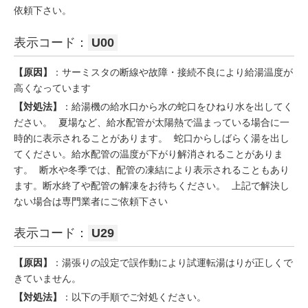
依頼下さい。
表示コード：
U00
【原因】
：サーミスタの断線や故障・接続不良により給湯温度が
高くなっています
【対処法】
：給湯機の給水口から水の蛇口をひねり水を出してく
ださい。 夏場など、給水配管が太陽熱で温まっている場合に一
時的に表示されることがあります。 蛇口からしばらく湯を出し
てください。給水配管の温度が下がり解消されることがありま
す。 断水や冬季では、配管の凍結により表示されることもあり
ます。断水終了や配管の解凍をお待ちください。 上記で解決し
ない場合は専門業者にご依頼下さい
表示コード：
U29
【原因】
：湯張りの設定で誤作動により試運転湯はりが正しくで
きていません。
【対処法】
：以下の手順でご対処ください。