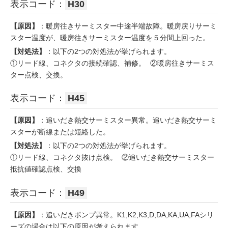
表示コード：
H30
【原因】
：暖房往きサーミスター中途半端故障。暖房戻りサーミ
スター温度が、暖房往きサーミスター温度を５分間上回った。
【対処法】
：以下の2つの対処法が挙げられます。
①リード線、コネクタの接続確認、補修。 ②暖房往きサーミス
ター点検、交換。
表示コード：
H45
【原因】
：追いだき熱交サーミスター異常。追いだき熱交サーミ
スターが断線または短絡した。
【対処法】
：以下の2つの対処法が挙げられます。
①リード線、コネクタ抜け点検。 ②追いだき熱交サーミスター
抵抗値確認点検、交換
表示コード：
H49
【原因】
：追いだきポンプ異常。K1,K2,K3,D,DA,KA,UA,FAシリ
ーズの場合は以下の原因が考えられます。