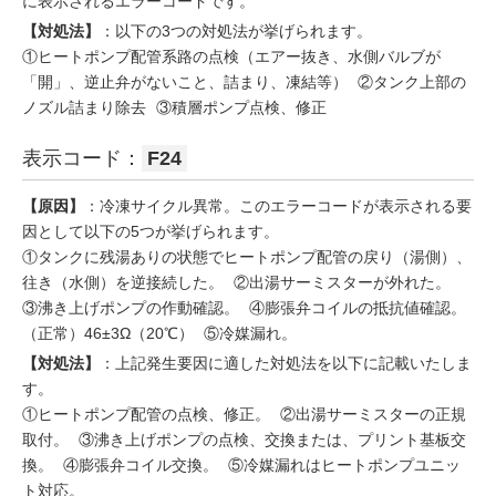
に表示されるエラーコードです。
【対処法】
：以下の3つの対処法が挙げられます。
①ヒートポンプ配管系路の点検（エアー抜き、水側バルブが
「開」、逆止弁がないこと、詰まり、凍結等） ②タンク上部の
ノズル詰まり除去 ③積層ポンプ点検、修正
表示コード：
F24
【原因】
：冷凍サイクル異常。このエラーコードが表示される要
因として以下の5つが挙げられます。
①タンクに残湯ありの状態でヒートポンプ配管の戻り（湯側）、
往き（水側）を逆接続した。 ②出湯サーミスターが外れた。
③沸き上げポンプの作動確認。 ④膨張弁コイルの抵抗値確認。
（正常）46±3Ω（20℃） ⑤冷媒漏れ。
【対処法】
：上記発生要因に適した対処法を以下に記載いたしま
す。
①ヒートポンプ配管の点検、修正。 ②出湯サーミスターの正規
取付。 ③沸き上げポンプの点検、交換または、プリント基板交
換。 ④膨張弁コイル交換。 ⑤冷媒漏れはヒートポンプユニッ
ト対応。