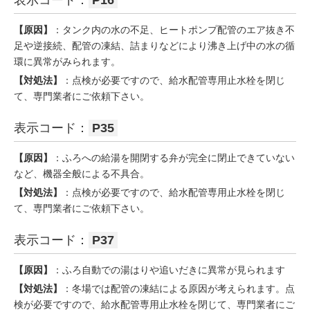
【原因】
：タンク内の水の不足、ヒートポンプ配管のエア抜き不
足や逆接続、配管の凍結、詰まりなどにより沸き上げ中の水の循
環に異常がみられます。
【対処法】
：点検が必要ですので、給水配管専用止水栓を閉じ
て、専門業者にご依頼下さい。
表示コード：
P35
【原因】
：ふろへの給湯を開閉する弁が完全に閉止できていない
など、機器全般による不具合。
【対処法】
：点検が必要ですので、給水配管専用止水栓を閉じ
て、専門業者にご依頼下さい。
表示コード：
P37
【原因】
：ふろ自動での湯はりや追いだきに異常が見られます
【対処法】
：冬場では配管の凍結による原因が考えられます。点
検が必要ですので、給水配管専用止水栓を閉じて、専門業者にご