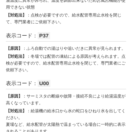
湯温度に異常がみられ、温度を調節出来ないためお風呂機能が使
用できない状態
【対処法】
：点検が必要ですので、給水配管専用止水栓を閉じ
て、専門業者にご依頼下さい。
表示コード：
P37
【原因】
：ふろ自動での湯はりや追いだきに異常が見られます。
【対処法】
：冬場では配管の凍結による原因が考えられます。点
検が必要ですので、給水配管専用止水栓を閉じて、専門業者にご
依頼下さい。
表示コード：
U00
【原因】
：サーミスタの断線や故障・接続不良により給湯温度が
高くなっています。
【対処法】
：給湯機の給水口から水の蛇口をひねり水を出してく
ださい。
夏場など、給水配管が太陽熱で温まっている場合に一時的に表示
されることがあります。