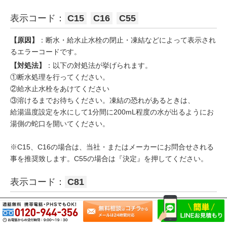
表示コード：
C15
C16
C55
【原因】
：断水・給水止水栓の閉止・凍結などによって表示され
るエラーコードです。
【対処法】
：以下の対処法が挙げられます。
①断水処理を行ってください。
②給水止水栓をあけてください
③溶けるまでお待ちください。凍結の恐れがあるときは、
給湯温度設定を水にして1分間に200mL程度の水が出るようにお
湯側の蛇口を開いてください。
※C15、C16の場合は、当社・またはメーカーにお問合せされる
事を推奨致します。C55の場合は『決定』を押してください。
表示コード：
C81
【原因】
：ふろ循環ポンプドライ検知
【対処法】
：当社・またはメーカーにお問合せされる事を推奨致