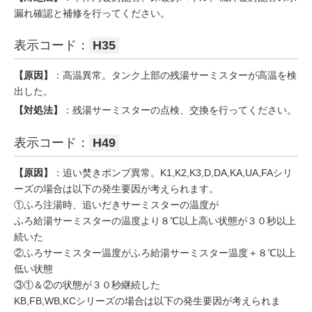
漏れ確認と補修を行ってください。
表示コード：
H35
【原因】
：高温異常。タンク上部の残湯サーミスターが高温を検
出した。
【対処法】
：残湯サーミスターの点検、交換を行ってください。
表示コード：
H49
【原因】
：追い焚きポンプ異常。K1,K2,K3,D,DA,KA,UA,FAシリ
ーズの場合は以下の発生要因が考えられます。
①ふろ注湯時、追いだきサーミスターの温度が
ふろ給湯サーミスターの温度より８℃以上高い状態が３０秒以上
続いた
②ふろサーミスター温度がふろ給湯サーミスター温度＋８℃以上
低い状態
③①＆②の状態が３０秒継続した
KB,FB,WB,KCシリーズの場合は以下の発生要因が考えられま