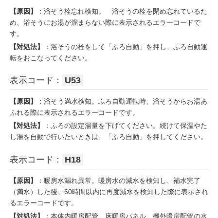
【原因】
：浴そう栓忘れ検知。 浴そうの栓を閉め忘れているた
め、浴そうにお湯が溜まらない際に表示されるエラーコードで
す。
【対処法】
：浴そうの栓をして「ふろ自動」を押し、ふろ自動運
転をおこなってください。
表示コード：
U53
【原因】
：浴そう満水検知。ふろ自動運転時、浴そうからお湯あ
ふれる際に表示されるエラーコードです。
【対処法】
：ふろの設定湯量を下げてください。続けて保温やた
し湯を自動で行いたいときは、「ふろ自動」を押してください。
表示コード：
H18
【原因】
：暖房水漏れ異常。暖房水の減水を検知し、補水完了
（満水）した後、60時間以内に再度減水を検知した際に表示され
るエラーコードです。
【対処法】
：本体内暖房配管、床暖房パネル、機外暖房配管の水