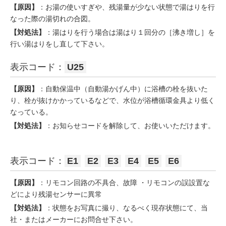
【原因】
：お湯の使いすぎや、残湯量が少ない状態で湯はりを行
なった際の湯切れの合図。
【対処法】
：湯はりを行う場合は湯はり１回分の［沸き増し］を
行い湯はりをし直して下さい。
表示コード：
U25
【原因】
：自動保温中（自動湯かげん中）に浴槽の栓を抜いた
り、栓が抜けかかっているなどで、水位が浴槽循環金具より低く
なっている。
【対処法】
：お知らせコードを解除して、お使いいただけます。
表示コード：
E1
E2
E3
E4
E5
E6
【原因】
：リモコン回路の不具合、故障 ・リモコンの誤設置な
どにより残湯センサーに異常
【対処法】
：状態をお写真に撮り、なるべく現存状態にて、当
社・またはメーカーにお問合せ下さい。