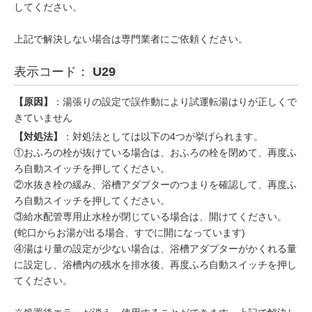
してください。
上記で解決しない場合は専門業者にご依頼ください。
表示コード：
U29
【原因】
：湯張りの設定で誤作動により試運転湯はりが正しくで
きていません
【対処法】
：対処法としては以下の4つが挙げられます。
①おふろの栓が抜けている場合は、おふろの栓を閉めて、再度ふ
ろ自動スイッチを押してください。
②水抜き栓の緩み、浴槽アダプターのつまりを確認して、再度ふ
ろ自動スイッチを押してください。
③給水配管専用止水栓が閉じている場合は、開けてください。
(蛇口からお湯が出る場合、すでに開になっています)
④湯はり量の設定が少ない場合は、浴槽アダプターがかくれる量
に設定し、浴槽内の残水を排水後、再度ふろ自動スイッチを押し
てください。