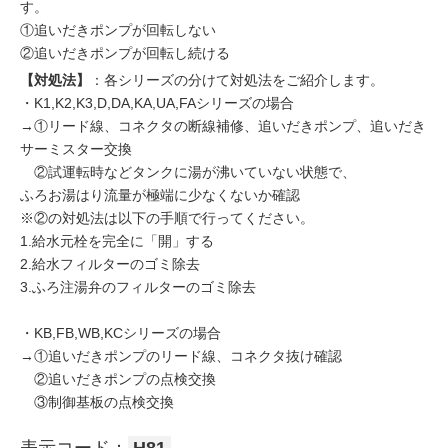
す。
①追いだきポンプが回転しない
②追いだきポンプが回転し続ける
【対処法】
：各シリーズの分けて対処法をご紹介します。
・K1,K2,K3,D,DA,KA,UA,FAシリーズの場合
→①リード線、コネクタの断線補修、追いだきポンプ、追いだき
サーミスター交換
②試運転時などタンクに湯が沸いていない状態で、
ふろお湯はり流量が極端に少なくないか確認
※②の対処法は以下の手順で行ってください。
1.給水元栓を完全に「開」する
2.給水フィルターのゴミ除去
3.ふろ注湯弁のフィルターのゴミ除去
・KB,FB,WB,KCシリーズの場合
→①追いだきポンプのリード線、コネクタ抜け確認
②追いだきポンプの点検交換
③制御基板の点検交換