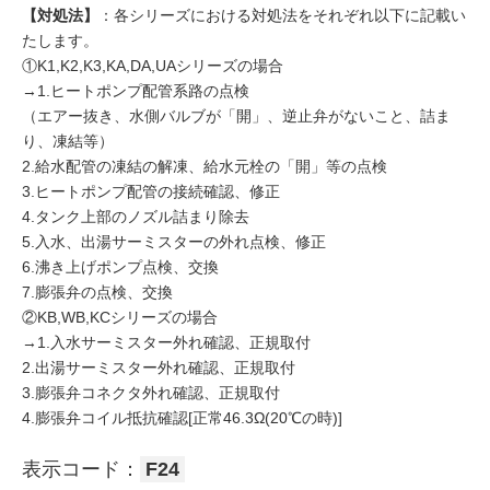
【対処法】
：各シリーズにおける対処法をそれぞれ以下に記載い
たします。
①K1,K2,K3,KA,DA,UAシリーズの場合
→1.ヒートポンプ配管系路の点検
（エアー抜き、水側バルブが「開」、逆止弁がないこと、詰ま
り、凍結等）
2.給水配管の凍結の解凍、給水元栓の「開」等の点検
3.ヒートポンプ配管の接続確認、修正
4.タンク上部のノズル詰まり除去
5.入水、出湯サーミスターの外れ点検、修正
6.沸き上げポンプ点検、交換
7.膨張弁の点検、交換
②KB,WB,KCシリーズの場合
→1.入水サーミスター外れ確認、正規取付
2.出湯サーミスター外れ確認、正規取付
3.膨張弁コネクタ外れ確認、正規取付
4.膨張弁コイル抵抗確認[正常46.3Ω(20℃の時)]
表示コード：
F24