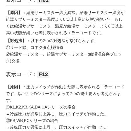
表示コード：
H81
【原因】
：給湯サーミスター温度異常。給湯サーミスター温度が
給湯サブサーミスター温度より8℃以上高い状態が続いた、もし
くは給湯サブサーミスター温度が給湯サーミスターより8℃以上
高い状態が続いた際に表示されるエラーコードです。
【対処法】
：以下の2つの対処法が挙げられます。
①リード線、コネクタ点検補修
②給湯サーミスター、給湯サブサーミスター(給湯混合弁ブロッ
ク)交換
表示コード：
F12
【原因】
：圧力スイッチが作動した際に表示されるエラーコード
です。以下2つのシリーズによって2つの発生要因が考えられま
す。
①K1,K2,K3,KA,DA,UAシリーズの場合
→冷媒圧力が異常に上昇し、圧力スイッチが作動した。
②KB,WB,KCシリーズの場合
→冷媒圧力が異常に上昇し、圧力スイッチが作動した。