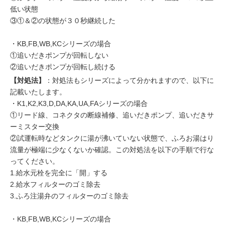
低い状態
③①＆②の状態が３０秒継続した
・KB,FB,WB,KCシリーズの場合
①追いだきポンプが回転しない
②追いだきポンプが回転し続ける
【対処法】
：対処法もシリーズによって分かれますので、以下に
記載いたします。
・K1,K2,K3,D,DA,KA,UA,FAシリーズの場合
①リード線、コネクタの断線補修、追いだきポンプ、追いだきサ
ーミスター交換
②試運転時などタンクに湯が沸いていない状態で、ふろお湯はり
流量が極端に少なくないか確認。この対処法を以下の手順で行な
ってください。
1.給水元栓を完全に「開」する
2.給水フィルターのゴミ除去
3.ふろ注湯弁のフィルターのゴミ除去
・KB,FB,WB,KCシリーズの場合