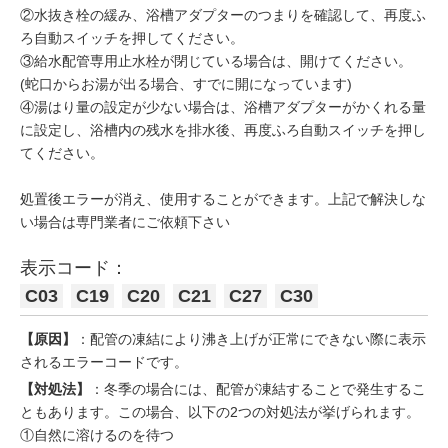
②水抜き栓の緩み、浴槽アダプターのつまりを確認して、再度ふ
ろ自動スイッチを押してください。
③給水配管専用止水栓が閉じている場合は、開けてください。
(蛇口からお湯が出る場合、すでに開になっています)
④湯はり量の設定が少ない場合は、浴槽アダプターがかくれる量
に設定し、浴槽内の残水を排水後、再度ふろ自動スイッチを押し
てください。
処置後エラーが消え、使用することができます。上記で解決しな
い場合は専門業者にご依頼下さい
表示コード：
C03
C19
C20
C21
C27
C30
【原因】
：配管の凍結により沸き上げが正常にできない際に表示
されるエラーコードです。
【対処法】
：冬季の場合には、配管が凍結することで発生するこ
ともあります。この場合、以下の2つの対処法が挙げられます。
①自然に溶けるのを待つ