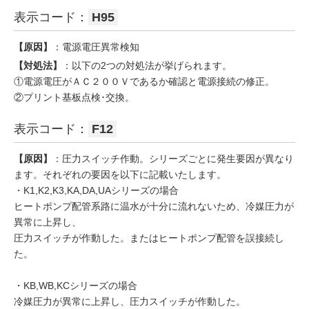
表示コード：
H95
【原因】
：電源電圧異常検知
【対処法】
：以下の2つの対処法が挙げられます。
①電源電圧がＡＣ２００Ｖであるか確認と電源接続の修正。
②プリント基板点検･交換。
表示コード：
F12
【原因】
：圧力スイッチ作動。シリーズごとに発生要因が異なり
ます。それぞれの要因を以下に記載いたします。
・K1,K2,K3,KA,DA,UAシリーズの場合
ヒートポンプ配管系路に温水が十分に流れないため、冷媒圧力が
異常に上昇し、
圧力スイッチが作動した。またはヒートポンプ配管を誤接続し
た。
・KB,WB,KCシリーズの場合
冷媒圧力が異常に上昇し、圧力スイッチが作動した。