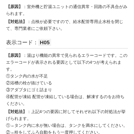
【原因】
：室外機と貯湯ユニットの通信異常・回路の不具合がみ
られます。
【対処法】
：点検が必要ですので、給水配管専用止水栓を閉じ
て、専門業者にご依頼下さい。
表示コード：
H05
【原因】
：湯はり機能の異常で見られるエラーコードです。この
エラーコードが表示される要因として以下の4つが考えられま
す。
①タンク内の水が不足
②浴槽の栓が抜けている
③アダプタにゴミ詰まり
④配管が凍結 配管が凍結している場合は、解凍するのをお待ち
ください。
【対処法】
：上記4つの要因に対してそれぞれ以下の対処法が挙
げられます。
①→タンク内に水が無い場合は、タンクを満水にしてください。
②→栓をしてふろ自動をもう一度押してください。