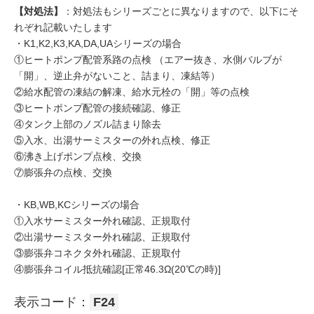
【対処法】
：対処法もシリーズごとに異なりますので、以下にそ
れぞれ記載いたします
・K1,K2,K3,KA,DA,UAシリーズの場合
①ヒートポンプ配管系路の点検 （エアー抜き、水側バルブが
「開」、逆止弁がないこと、詰まり、凍結等）
②給水配管の凍結の解凍、給水元栓の「開」等の点検
③ヒートポンプ配管の接続確認、修正
④タンク上部のノズル詰まり除去
⑤入水、出湯サーミスターの外れ点検、修正
⑥沸き上げポンプ点検、交換
⑦膨張弁の点検、交換
・KB,WB,KCシリーズの場合
①入水サーミスター外れ確認、正規取付
②出湯サーミスター外れ確認、正規取付
③膨張弁コネクタ外れ確認、正規取付
④膨張弁コイル抵抗確認[正常46.3Ω(20℃の時)]
表示コード：
F24