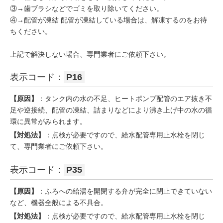
③→歯ブラシなどでゴミを取り除いてください。
④→配管が凍結 配管が凍結している場合は、解凍するのをお待
ちください。
上記で解決しない場合、専門業者にご依頼下さい。
表示コード：
P16
【原因】
：タンク内の水の不足、ヒートポンプ配管のエア抜き不
足や逆接続、配管の凍結、詰まりなどにより沸き上げ中の水の循
環に異常がみられます。
【対処法】
：点検が必要ですので、給水配管専用止水栓を閉じ
て、専門業者にご依頼下さい。
表示コード：
P35
【原因】
：ふろへの給湯を開閉する弁が完全に閉止できていない
など、機器全般による不具合。
【対処法】
：点検が必要ですので、給水配管専用止水栓を閉じ