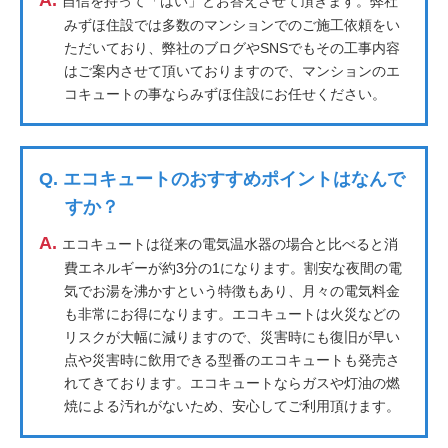
A.
自信を持って「はい」とお答えさせて頂きます。弊社
みずほ住設では多数のマンションでのご施工依頼をい
ただいており、弊社のブログやSNSでもその工事内容
はご案内させて頂いておりますので、マンションのエ
コキュートの事ならみずほ住設にお任せください。
Q.
エコキュートのおすすめポイントはなんで
すか？
A.
エコキュートは従来の電気温水器の場合と比べると消
費エネルギーが約3分の1になります。割安な夜間の電
気でお湯を沸かすという特徴もあり、月々の電気料金
も非常にお得になります。エコキュートは火災などの
リスクが大幅に減りますので、災害時にも復旧が早い
点や災害時に飲用できる型番のエコキュートも発売さ
れてきております。エコキュートならガスや灯油の燃
焼による汚れがないため、安心してご利用頂けます。