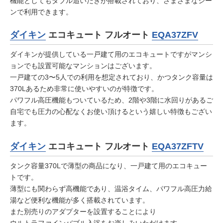
機能としてもダブル追いだきが搭載されており、さまざまなシー
ンで利用できます。
ダイキン
エコキュート フルオート
EQA37ZFV
ダイキンが提供している一戸建て用のエコキュートですがマンシ
ョンでも設置可能なマンションはございます。
一戸建ての3〜5人での利用を想定されており、かつタンク容量は
370Lあるため非常に使いやすいのが特徴です。
パワフル高圧機能もついているため、2階や3階に水回りがあるご
自宅でも圧力の心配なくお使い頂けるという嬉しい特徴もござい
ます。
ダイキン
エコキュート フルオート
EQA37ZFTV
タンク容量370Lで薄型の商品になり、一戸建て用のエコキュー
トです。
薄型にも関わらず高機能であり、温浴タイム、パワフル高圧力給
湯など便利な機能が多く搭載されています。
また別売りのアダプターを設置することにより
ウルトラファインバブル入浴をお楽しみいただけます。