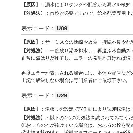
【原因】
：漏水によりタンクや配管から漏水を検知
【対処法】
：点検が必要ですので、給水配管専用止
表示コード：
U09
【原因】
：サーミスタの断線や故障・接続不良や配
【対処法】
：一度残り湯を排水し、再度ふろ自動ス
正常に湯はりが終了し、エラーの発生が無ければ様
再度エラーが表示される場合には、本体や配管など
上記で解決しない場合は専門業者にご依頼下さい。
表示コード：
U29
【原因】
：湯張りの設定で誤作動により試運転湯は
【対処法】
：以下の4つの対処法を試されてみてく
①おふろの栓が抜けている場合は、おふろの栓を閉
②水抜き栓の緩み、浴槽アダプターのつまりを確認