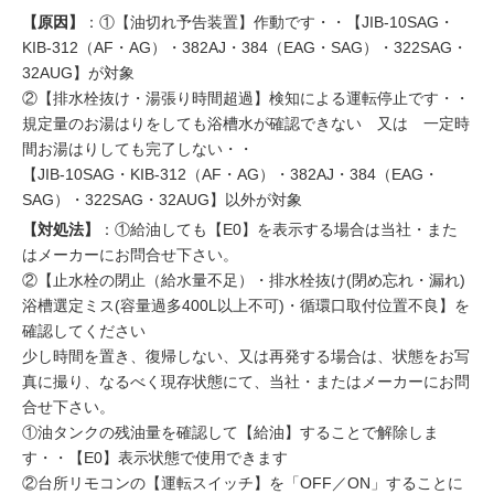
【原因】
：①【油切れ予告装置】作動です・・【JIB-10SAG・
KIB-312（AF・AG）・382AJ・384（EAG・SAG）・322SAG・
32AUG】が対象
②【排水栓抜け・湯張り時間超過】検知による運転停止です・・
規定量のお湯はりをしても浴槽水が確認できない 又は 一定時
間お湯はりしても完了しない・・
【JIB-10SAG・KIB-312（AF・AG）・382AJ・384（EAG・
SAG）・322SAG・32AUG】以外が対象
【対処法】
：①給油しても【E0】を表示する場合は当社・また
はメーカーにお問合せ下さい。
②【止水栓の閉止（給水量不足）・排水栓抜け(閉め忘れ・漏れ)
浴槽選定ミス(容量過多400L以上不可)・循環口取付位置不良】を
確認してください
少し時間を置き、復帰しない、又は再発する場合は、状態をお写
真に撮り、なるべく現存状態にて、当社・またはメーカーにお問
合せ下さい。
①油タンクの残油量を確認して【給油】することで解除しま
す・・【E0】表示状態で使用できます
②台所リモコンの【運転スイッチ】を「OFF／ON」することに