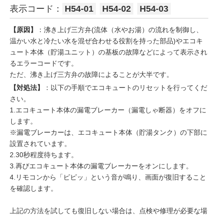
表示コード：
H54-01
H54-02
H54-03
【原因】
：沸き上げ三方弁(流体（水やお湯）の流れを制御し、
温かい水と冷たい水を混ぜ合わせる役割を持った部品)やエコキ
ュート本体（貯湯ユニット）の基板の故障などによって表示され
るエラーコードです。
ただ、沸き上げ三方弁の故障によることが大半です。
【対処法】
：以下の手順でエコキュートのリセットを行ってくだ
さい。
1.エコキュート本体の漏電ブレーカー（漏電しゃ断器）をオフに
します。
※漏電ブレーカーは、エコキュート本体（貯湯タンク）の下部に
設置されています。
2.30秒程度待ちます。
3.再びエコキュート本体の漏電ブレーカーをオンにします。
4.リモコンから「ピピッ」という音が鳴り、画面が復旧すること
を確認します。
上記の方法を試しても復旧しない場合は、点検や修理が必要な場