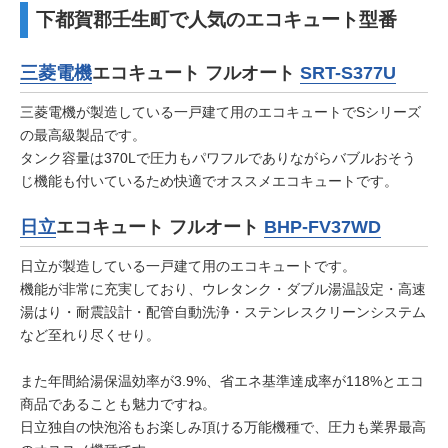
下都賀郡壬生町で人気のエコキュート型番
三菱電機
エコキュート フルオート
SRT-S377U
三菱電機が製造している一戸建て用のエコキュートでSシリーズ
の最高級製品です。
タンク容量は370Lで圧力もパワフルでありながらバブルおそう
じ機能も付いているため快適でオススメエコキュートです。
日立
エコキュート フルオート
BHP-FV37WD
日立が製造している一戸建て用のエコキュートです。
機能が非常に充実しており、ウレタンク・ダブル湯温設定・高速
湯はり・耐震設計・配管自動洗浄・ステンレスクリーンシステム
など至れり尽くせり。
また年間給湯保温効率が3.9%、省エネ基準達成率が118%とエコ
商品であることも魅力ですね。
日立独自の快泡浴もお楽しみ頂ける万能機種で、圧力も業界最高