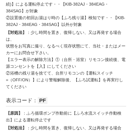
続)】による運転停止です・・【KIB-382AJ・384EAG・
384SAG】が対象
②設置後の初回お湯はり時の【ふろ残り湯】検知です・・【KIB-
382AJ・384EAG・384SAG】以外が対象
【対処法】
：少し時間を置き、復帰しない、又は再発する場合
は、
状態をお写真に撮り、なるべく現存状態にて、当社・またはメー
カーにお問合せ下さい。
【エラー表示の解除方法】①（台所・浴室）リモコン接続後、電
源コンセントを【入】にしてください
②浴槽の残り湯を捨てて、台所リモコンの【運転スイッチ
=（OFF/ON）】により警報解除後、【ふろ試運転】を再実行し
てください
表示コード：
PF
【原因】
：ふろ循環ポンプ作動前に【ふろ水流スイッチ作動検
出】による運転停止です
【対処法】
：少し時間を置き、復帰しない、又は再発する場合