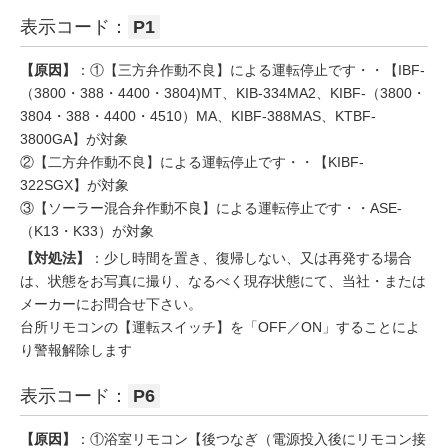
表示コード：
P1
【原因】
：①【三方弁作動不良】による運転停止です・・【IBF-
（3800・388・4400・3804)MT、KIB-334MA2、KIBF-（3800・
3804・388・4400・4510）MA、KIBF-388MAS、KTBF-
3800GA】が対象
②【二方弁作動不良】による運転停止です・・【KIBF-
322SGX】が対象
③【ソーラー混合弁作動不良】による運転停止です・・ASE-
（K13・K33）が対象
【対処法】
：少し時間を置き、復帰しない、又は再発する場合
は、状態をお写真に撮り、なるべく現存状態にて、当社・または
メーカーにお問合せ下さい。
台所リモコンの【運転スイッチ】を「OFF／ON」することによ
り警報解除します
表示コード：
P6
【原因】
：①浴室リモコン【後つなぎ（電源投入後にリモコン接