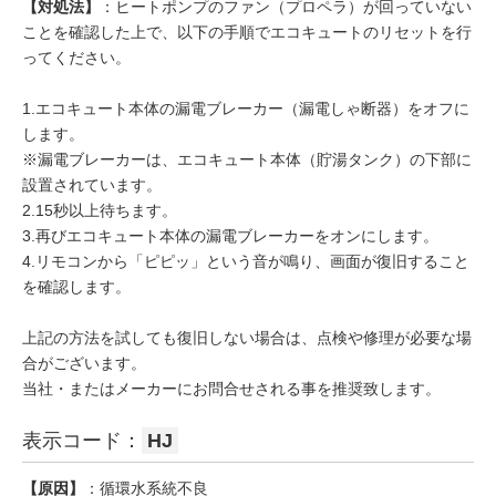
【対処法】
：ヒートポンプのファン（プロペラ）が回っていない
ことを確認した上で、以下の手順でエコキュートのリセットを行
ってください。
1.エコキュート本体の漏電ブレーカー（漏電しゃ断器）をオフに
します。
※漏電ブレーカーは、エコキュート本体（貯湯タンク）の下部に
設置されています。
2.15秒以上待ちます。
3.再びエコキュート本体の漏電ブレーカーをオンにします。
4.リモコンから「ピピッ」という音が鳴り、画面が復旧すること
を確認します。
上記の方法を試しても復旧しない場合は、点検や修理が必要な場
合がございます。
当社・またはメーカーにお問合せされる事を推奨致します。
表示コード：
HJ
【原因】
：循環水系統不良