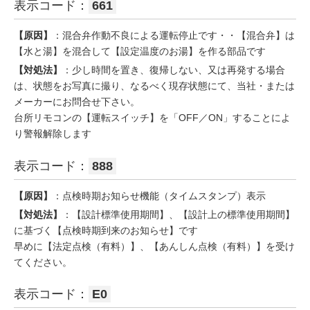
表示コード：
661
【原因】
：混合弁作動不良による運転停止です・・【混合弁】は
【水と湯】を混合して【設定温度のお湯】を作る部品です
【対処法】
：少し時間を置き、復帰しない、又は再発する場合
は、状態をお写真に撮り、なるべく現存状態にて、当社・または
メーカーにお問合せ下さい。
台所リモコンの【運転スイッチ】を「OFF／ON」することによ
り警報解除します
表示コード：
888
【原因】
：点検時期お知らせ機能（タイムスタンプ）表示
【対処法】
：【設計標準使用期間】、【設計上の標準使用期間】
に基づく【点検時期到来のお知らせ】です
早めに【法定点検（有料）】、【あんしん点検（有料）】を受け
てください。
表示コード：
E0