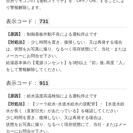
台所リモコンの【運転スイッチ】を「OFF／ON」することによ
り警報解除します。
表示コード：
731
【原因】
：制御基板作動不良による運転停止です
【対処法】
：少し時間を置き、復帰しない、又は再発する場合
は、状態をお写真に撮り、なるべく現存状態にて、当社・または
メーカーにお問合せ下さい。
給湯器本体の【電源コンセント】を3秒以上『切』後､再度『入』
をして警報解除してください。
表示コード：
911
【原因】
：給水温度高温検知による運転停止です
【対処法】
：【ソーラ給水･水道水給水の逆配管】・【水道水給
水が長く（直射日光）があたっている】を確認してください
少し時間を置き、復帰しない、又は再発する場合は、
状態をお写真に撮り、なるべく現存状態にて、当社・またはメー
カーにお問合せ下さい。