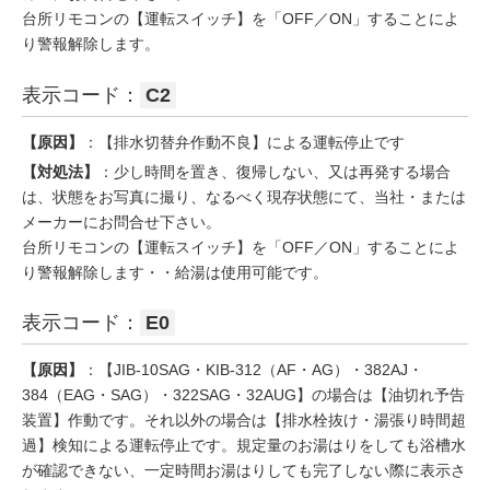
台所リモコンの【運転スイッチ】を「OFF／ON」することによ
り警報解除します。
表示コード：
C2
【原因】
：【排水切替弁作動不良】による運転停止です
【対処法】
：少し時間を置き、復帰しない、又は再発する場合
は、状態をお写真に撮り、なるべく現存状態にて、当社・または
メーカーにお問合せ下さい。
台所リモコンの【運転スイッチ】を「OFF／ON」することによ
り警報解除します・・給湯は使用可能です。
表示コード：
E0
【原因】
：【JIB-10SAG・KIB-312（AF・AG）・382AJ・
384（EAG・SAG）・322SAG・32AUG】の場合は【油切れ予告
装置】作動です。それ以外の場合は【排水栓抜け・湯張り時間超
過】検知による運転停止です。規定量のお湯はりをしても浴槽水
が確認できない、一定時間お湯はりしても完了しない際に表示さ