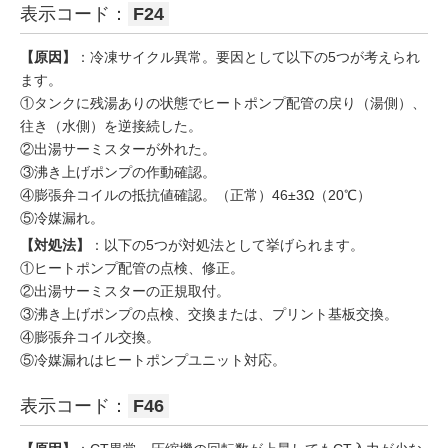
表示コード：
F24
【原因】
：冷凍サイクル異常。要因として以下の5つが考えられ
ます。
①タンクに残湯ありの状態でヒートポンプ配管の戻り（湯側）、
往き（水側）を逆接続した。
②出湯サーミスターが外れた。
③沸き上げポンプの作動確認。
④膨張弁コイルの抵抗値確認。（正常）46±3Ω（20℃）
⑤冷媒漏れ。
【対処法】
：以下の5つが対処法として挙げられます。
①ヒートポンプ配管の点検、修正。
②出湯サーミスターの正規取付。
③沸き上げポンプの点検、交換または、プリント基板交換。
④膨張弁コイル交換。
⑤冷媒漏れはヒートポンプユニット対応。
表示コード：
F46