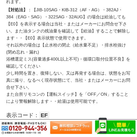
れます。
【対処法】
：【JIB-10SAG・KIB-312（AF・AG）・382AJ・
384（EAG・SAG）・322SAG・32AUG】の場合は給油しても
【E0】を表示する場合は当社・またはメーカーにお問合せ下さ
い。また油タンクの残油量を確認して【給油】することで解除し
ます・・【E0】表示状態で使用できます。
それ以外の場合は【止水栓の閉止（給水量不足）・排水栓抜け
(閉め忘れ・漏れ)
浴槽選定ミス(容量過多400L以上不可)・循環口取付位置不良】を
確認してください
少し時間を置き、復帰しない、又は再発する場合は、状態をお写
真に撮り、なるべく現存状態にて、当社・またはメーカーにお問
合せ下さい。
また台所リモコンの【運転スイッチ】を「OFF／ON」すること
により警報解除します・・給湯は使用可能です。
表示コード：
EF
【原因】
：太陽熱サーミスタの【断線 又は ショート】による
運転停止です