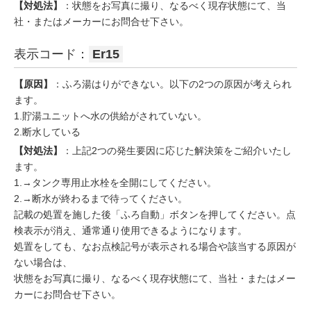
【対処法】
：状態をお写真に撮り、なるべく現存状態にて、当
社・またはメーカーにお問合せ下さい。
表示コード：
Er15
【原因】
：ふろ湯はりができない。以下の2つの原因が考えられ
ます。
1.貯湯ユニットへ水の供給がされていない。
2.断水している
【対処法】
：上記2つの発生要因に応じた解決策をご紹介いたし
ます。
1.→タンク専用止水栓を全開にしてください。
2.→断水が終わるまで待ってください。
記載の処置を施した後「ふろ自動」ボタンを押してください。点
検表示が消え、通常通り使用できるようになります。
処置をしても、なお点検記号が表示される場合や該当する原因が
ない場合は、
状態をお写真に撮り、なるべく現存状態にて、当社・またはメー
カーにお問合せ下さい。