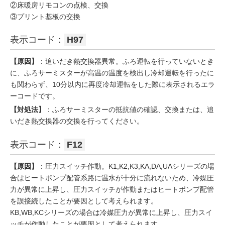
②床暖房リモコンの点検、交換
③プリント基板の交換
表示コード：
H97
【原因】
：追いだき熱交換器異常。ふろ運転を行っていないとき
に、ふろサーミスターが高温の温度を検出し冷却運転を行ったに
も関わらず、10分以内に再度冷却運転をした際に表示されるエラ
ーコードです。
【対処法】
：ふろサーミスターの抵抗値の確認、交換または、追
いだき熱交換器の交換を行ってください。
表示コード：
F12
【原因】
：圧力スイッチ作動。K1,K2,K3,KA,DA,UAシリーズの場
合はヒートポンプ配管系路に温水が十分に流れないため、冷媒圧
力が異常に上昇し、圧力スイッチが作動またはヒートポンプ配管
を誤接続したことが要因として考えられます。
KB,WB,KCシリーズの場合は冷媒圧力が異常に上昇し、圧力スイ
ッチが作動したことが要因として考えられます。