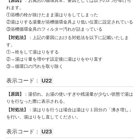
【原因】
：お風呂の循環異常。要因としては以下の3つが挙げら
れます。
①浴槽の栓が抜けたまま湯はりをしてしまった
②湯はりする湯量が浴槽循環金具より低い位置に設定されている
③浴槽循環金具のフィルター汚れが詰まっている
【対処法】
：上記の要因における対処法を以下に記載いたしま
す。
①→栓をして湯はりをする
②→湯はり量を増やす設定後に湯はりをやり直す
③→循環口の汚れを取り除く
表示コード：
U22
【原因】
：湯切れ。お湯の使いすぎや残湯量が少ない状態で湯は
りを行なった際に表示される。
【対処法】
：湯はりを行うは場合は湯はり１回分の「沸き増し」
を行い、湯はりをし直してください。
表示コード：
U23