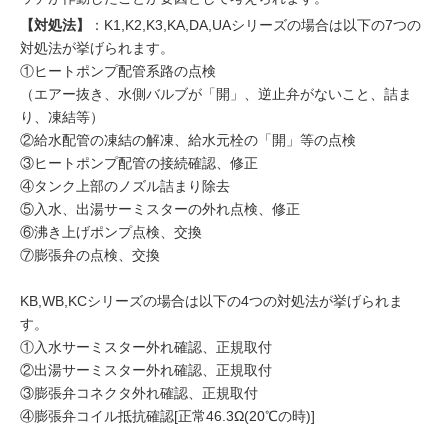
【対処法】
：K1,K2,K3,KA,DA,UAシリーズの場合は以下の7つの
対処法が挙げられます。
①ヒートポンプ配管系路の点検
（エアー抜き、水側バルブが「開」、逆止弁がないこと、詰ま
り、凍結等）
②給水配管の凍結の解凍、給水元栓の「開」等の点検
③ヒートポンプ配管の接続確認、修正
④タンク上部のノズル詰まり除去
⑤入水、出湯サーミスターの外れ点検、修正
⑥沸き上げポンプ点検、交換
⑦膨張弁の点検、交換
KB,WB,KCシリーズの場合は以下の4つの対処法が挙げられま
す。
①入水サーミスター外れ確認、正規取付
②出湯サーミスター外れ確認、正規取付
③膨張弁コネクタ外れ確認、正規取付
④膨張弁コイル抵抗確認[正常46.3Ω(20℃の時)]