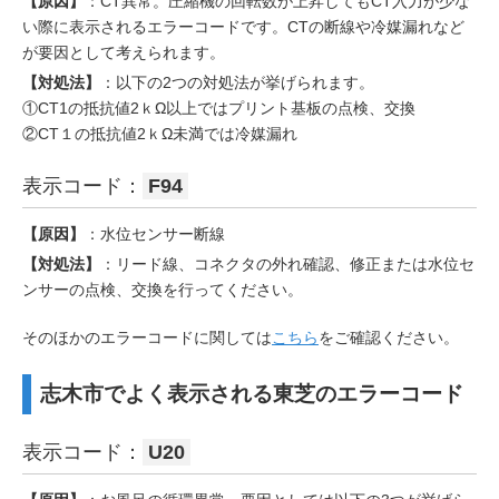
【原因】
：CT異常。圧縮機の回転数が上昇してもCT入力が少な
い際に表示されるエラーコードです。CTの断線や冷媒漏れなど
が要因として考えられます。
【対処法】
：以下の2つの対処法が挙げられます。
①CT1の抵抗値2ｋΩ以上ではプリント基板の点検、交換
②CT１の抵抗値2ｋΩ未満では冷媒漏れ
表示コード：
F94
【原因】
：水位センサー断線
【対処法】
：リード線、コネクタの外れ確認、修正または水位セ
ンサーの点検、交換を行ってください。
そのほかのエラーコードに関しては
こちら
をご確認ください。
志木市でよく表示される東芝のエラーコード
表示コード：
U20