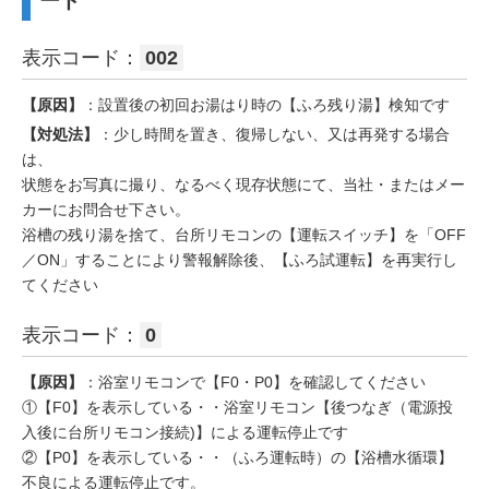
ード
表示コード：
002
【原因】
：設置後の初回お湯はり時の【ふろ残り湯】検知です
【対処法】
：少し時間を置き、復帰しない、又は再発する場合
は、
状態をお写真に撮り、なるべく現存状態にて、当社・またはメー
カーにお問合せ下さい。
浴槽の残り湯を捨て、台所リモコンの【運転スイッチ】を「OFF
／ON」することにより警報解除後、【ふろ試運転】を再実行し
てください
表示コード：
0
【原因】
：浴室リモコンで【F0・P0】を確認してください
①【F0】を表示している・・浴室リモコン【後つなぎ（電源投
入後に台所リモコン接続)】による運転停止です
②【P0】を表示している・・（ふろ運転時）の【浴槽水循環】
不良による運転停止です。