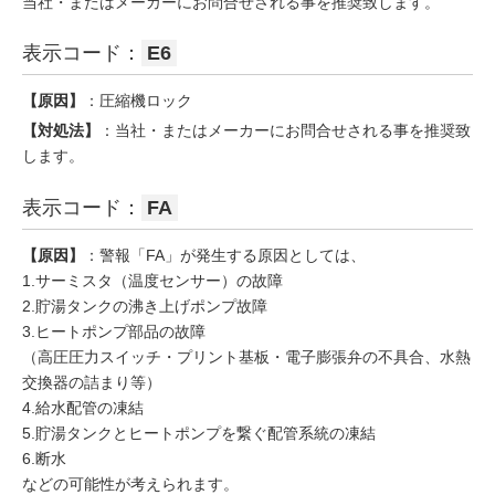
当社・またはメーカーにお問合せされる事を推奨致します。
表示コード：
E6
【原因】
：圧縮機ロック
【対処法】
：当社・またはメーカーにお問合せされる事を推奨致
します。
表示コード：
FA
【原因】
：警報「FA」が発生する原因としては、
1.サーミスタ（温度センサー）の故障
2.貯湯タンクの沸き上げポンプ故障
3.ヒートポンプ部品の故障
（高圧圧力スイッチ・プリント基板・電子膨張弁の不具合、水熱
交換器の詰まり等）
4.給水配管の凍結
5.貯湯タンクとヒートポンプを繋ぐ配管系統の凍結
6.断水
などの可能性が考えられます。