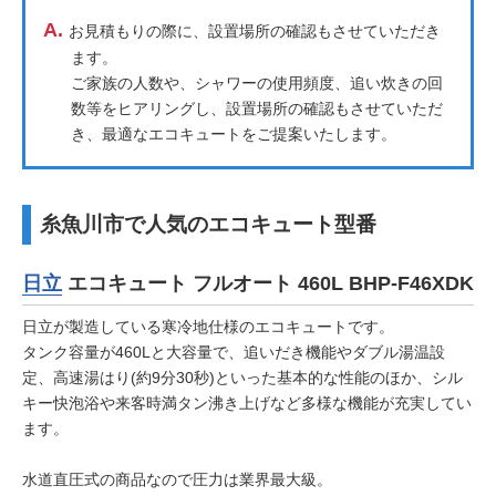
A.
お見積もりの際に、設置場所の確認もさせていただき
ます。
ご家族の人数や、シャワーの使用頻度、追い炊きの回
数等をヒアリングし、設置場所の確認もさせていただ
き、最適なエコキュートをご提案いたします。
糸魚川市で人気のエコキュート型番
日立
エコキュート フルオート 460L BHP-F46XDK
日立が製造している寒冷地仕様のエコキュートです。
タンク容量が460Lと大容量で、追いだき機能やダブル湯温設
定、高速湯はり(約9分30秒)といった基本的な性能のほか、シル
キー快泡浴や来客時満タン沸き上げなど多様な機能が充実してい
ます。
水道直圧式の商品なので圧力は業界最大級。