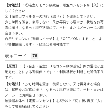
【対処法】
：①浴室リモコン接続後、電源コンセントを【入】に
してください
②【循環口フィルターの汚れ（詰り）】を確認して下さい。
少し時間を置き、復帰しない、又は再発する場合は、状態をお写
真に撮り、なるべく現存状態にて、当社・またはメーカーにお問
合せ下さい。
台所リモコンの【運転スイッチ】を「OFF／ON」することによ
り警報解除します・・給湯は使用可能です
表示コード：
76
【原因】
：【（台所・浴室）リモコン～制御基板】間の通信が途
絶えたことによる運転停止です・・制御基板が判断した通信不良
です。
【対処法】
：少し時間を置き、復帰しない、又は再発する場合
は、状態をお写真に撮り、なるべく現存状態にて、当社・または
メーカーにお問合せ下さい。
給湯器本体の【電源コンセント】を3秒以上『切』後､再度『入』
をして警報解除してください