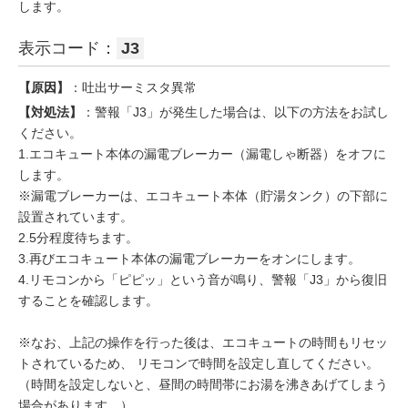
します。
表示コード：
J3
【原因】
：吐出サーミスタ異常
【対処法】
：警報「J3」が発生した場合は、以下の方法をお試し
ください。
1.エコキュート本体の漏電ブレーカー（漏電しゃ断器）をオフに
します。
※漏電ブレーカーは、エコキュート本体（貯湯タンク）の下部に
設置されています。
2.5分程度待ちます。
3.再びエコキュート本体の漏電ブレーカーをオンにします。
4.リモコンから「ピピッ」という音が鳴り、警報「J3」から復旧
することを確認します。
※なお、上記の操作を行った後は、エコキュートの時間もリセッ
トされているため、 リモコンで時間を設定し直してください。
（時間を設定しないと、昼間の時間帯にお湯を沸きあげてしまう
場合があります。）