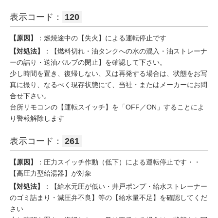
表示コード：
120
【原因】
：燃焼途中の【失火】による運転停止です
【対処法】
：【燃料切れ・油タンクへの水の混入・油ストレーナ
ーの詰り・送油バルブの閉止】を確認して下さい。
少し時間を置き、復帰しない、又は再発する場合は、状態をお写
真に撮り、なるべく現存状態にて、当社・またはメーカーにお問
合せ下さい。
台所リモコンの【運転スイッチ】を「OFF／ON」することによ
り警報解除します
表示コード：
261
【原因】
：圧力スイッチ作動（低下）による運転停止です・・
【高圧力型給湯器】が対象
【対処法】
：【給水元圧が低い・井戸ポンプ・給水ストレーナー
のゴミ詰まり・減圧弁不良】等の【給水量不足】を確認してくだ
さい