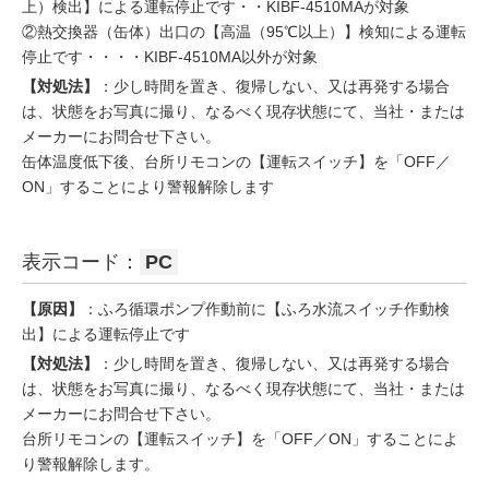
上）検出】による運転停止です・・KIBF-4510MAが対象
②熱交換器（缶体）出口の【高温（95℃以上）】検知による運転
停止です・・・・KIBF-4510MA以外が対象
【対処法】
：少し時間を置き、復帰しない、又は再発する場合
は、状態をお写真に撮り、なるべく現存状態にて、当社・または
メーカーにお問合せ下さい。
缶体温度低下後、台所リモコンの【運転スイッチ】を「OFF／
ON」することにより警報解除します
表示コード：
PC
【原因】
：ふろ循環ポンプ作動前に【ふろ水流スイッチ作動検
出】による運転停止です
【対処法】
：少し時間を置き、復帰しない、又は再発する場合
は、状態をお写真に撮り、なるべく現存状態にて、当社・または
メーカーにお問合せ下さい。
台所リモコンの【運転スイッチ】を「OFF／ON」することによ
り警報解除します。