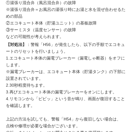
①湯張り混合弁（風呂混合弁）の故障
※湯張り混合弁＝お風呂の湯張り時にお湯と水を混ぜ合わせるた
めの部品
②エコキュート本体（貯湯ユニット）の基板故障
③サーミスタ（温度センサー）の故障
などの可能性が考えられます。
【対処法】
：警報「H56」が発生したら、以下の手順でエコキュ
ートのリセットを行いましょう。
1.エコキュート本体の漏電ブレーカー（漏電しゃ断器）をオフに
します。
※漏電ブレーカーは、エコキュート本体（貯湯タンク）の下部に
設置されています。
2.30秒程度待ちます。
3.再びエコキュート本体の漏電ブレーカーをオンにします。
4.リモコンから「ピピッ」という音が鳴り、画面が復旧すること
を確認します。
上記の方法を試しても、警報「H54」から復旧しない場合は、
点検や修理が必要な場合がございます。