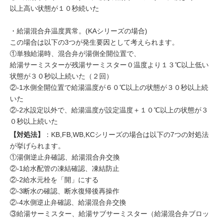
以上高い状態が１０秒続いた
・給湯混合弁温度異常。(KAシリーズの場合)
この場合は以下の3つが発生要因として考えられます。
①単独給湯時、混合弁が湯側全開位置で、
給湯サーミスターが残湯サーミスター０温度より１３℃以上低い
状態が３０秒以上続いた（２回）
②-1水側全開位置で給湯温度が６０℃以上の状態が３０秒以上続
いた
②-2水設定以外で、給湯温度が設定温度＋１０℃以上の状態が３
０秒以上続いた
【対処法】
：KB,FB,WB,KCシリーズの場合は以下の7つの対処法
が挙げられます。
①湯側逆止弁確認、給湯混合弁交換
②-1給水配管の凍結確認、凍結防止
②-2給水元栓を「開」にする
②-3断水の確認、断水復帰後再操作
②-4水側逆止弁確認、給湯混合弁交換
③給湯サーミスター、給湯サブサーミスター（給湯混合弁ブロッ