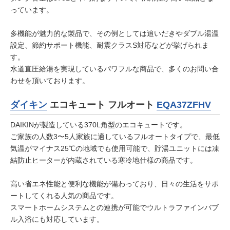
っています。
多機能が魅力的な製品で、その例としては追いだきやダブル湯温
設定、節約サポート機能、耐震クラスS対応などが挙げられま
す。
水道直圧給湯を実現しているパワフルな商品で、多くのお問い合
わせを頂いております。
ダイキン
エコキュート フルオート
EQA37ZFHV
DAIKINが製造している370L角型のエコキュートです。
ご家族の人数3〜5人家族に適しているフルオートタイプで、最低
気温がマイナス25℃の地域でも使用可能で、貯湯ユニットには凍
結防止ヒーターが内蔵されている寒冷地仕様の商品です。
高い省エネ性能と便利な機能が備わっており、日々の生活をサポ
ートしてくれる人気の商品です。
スマートホームシステムとの連携が可能でウルトラファインバブ
ル入浴にも対応しています。