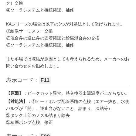
ク）交換
④ソーラシステムと接続確認、補修
KAシリーズの場合は以下の3つが対処法として挙げられます。
①給湯サーミスター交換
②混合弁の逆止弁の固着確認と給湯混合弁の交換
③ソーラシステムと接続確認、補修
また冬場では凍結が原因としても考えられるため、メーカへのお
問い合わせをお勧めします。
表示コード：
F11
【原因】
：ピークカット異常。熱交換器出湯温度が上がらない。
【対処法】
：①ヒートポンプ配管系路の点検（エアー抜き、水側
バルブが「開」、逆止弁がないこと、詰まり、凍結等）
②タンク上部のノズル詰まり除去
③積層ポンプ点検、修正