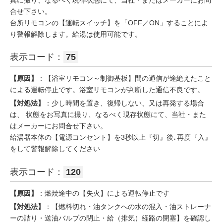
合せ下さい。
台所リモコンの【運転スイッチ】を「OFF／ON」することによ
り警報解除します。給湯は使用可能です。
表示コード：
75
【原因】
：【浴室リモコン～制御基板】間の通信が途絶えたこと
による運転停止です。浴室リモコンが判断した通信不良です。
【対処法】
：少し時間を置き、復帰しない、又は再発する場合
は、 状態をお写真に撮り、なるべく現存状態にて、当社・また
はメーカーにお問合せ下さい。
給湯器本体の【電源コンセント】を3秒以上『切』後､再度『入』
をして警報解除してください
表示コード：
120
【原因】
：燃焼途中の【失火】による運転停止です
【対処法】
：【燃料切れ・油タンクへの水の混入・油ストレーナ
ーの詰り・送油バルブの閉止・給（排気）経路の閉塞】を確認し