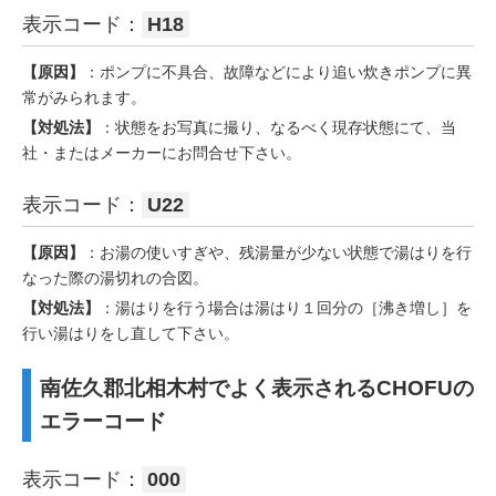
表示コード：
H18
【原因】
：ポンプに不具合、故障などにより追い炊きポンプに異
常がみられます。
【対処法】
：状態をお写真に撮り、なるべく現存状態にて、当
社・またはメーカーにお問合せ下さい。
表示コード：
U22
【原因】
：お湯の使いすぎや、残湯量が少ない状態で湯はりを行
なった際の湯切れの合図。
【対処法】
：湯はりを行う場合は湯はり１回分の［沸き増し］を
行い湯はりをし直して下さい。
南佐久郡北相木村でよく表示されるCHOFUの
エラーコード
表示コード：
000