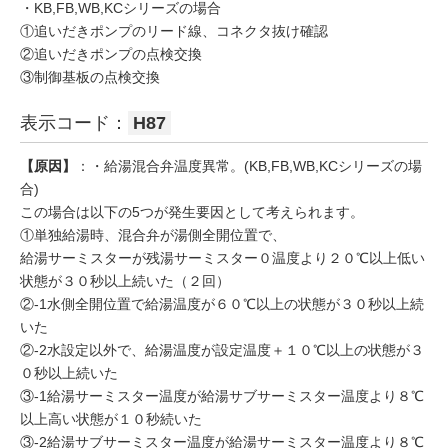
・KB,FB,WB,KCシリーズの場合
①追いだきポンプのリード線、コネクタ抜け確認
②追いだきポンプの点検交換
③制御基板の点検交換
表示コード：
H87
【原因】
：・給湯混合弁温度異常。(KB,FB,WB,KCシリーズの場
合)
この場合は以下の5つが発生要因として考えられます。
①単独給湯時、混合弁が湯側全開位置で、
給湯サーミスターが残湯サーミスター０温度より２０℃以上低い
状態が３０秒以上続いた（２回）
②-1水側全開位置で給湯温度が６０℃以上の状態が３０秒以上続
いた
②-2水設定以外で、給湯温度が設定温度＋１０℃以上の状態が３
０秒以上続いた
③-1給湯サーミスター温度が給湯サブサーミスター温度より８℃
以上高い状態が１０秒続いた
③-2給湯サブサーミスター温度が給湯サーミスター温度より８℃