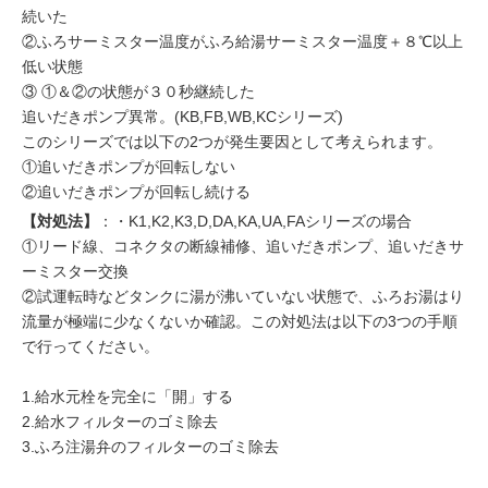
続いた
②ふろサーミスター温度がふろ給湯サーミスター温度＋８℃以上
低い状態
③ ①＆②の状態が３０秒継続した
追いだきポンプ異常。(KB,FB,WB,KCシリーズ)
このシリーズでは以下の2つが発生要因として考えられます。
①追いだきポンプが回転しない
②追いだきポンプが回転し続ける
【対処法】
：・K1,K2,K3,D,DA,KA,UA,FAシリーズの場合
①リード線、コネクタの断線補修、追いだきポンプ、追いだきサ
ーミスター交換
②試運転時などタンクに湯が沸いていない状態で、ふろお湯はり
流量が極端に少なくないか確認。この対処法は以下の3つの手順
で行ってください。
1.給水元栓を完全に「開」する
2.給水フィルターのゴミ除去
3.ふろ注湯弁のフィルターのゴミ除去