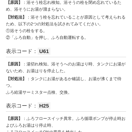
【原因】
：浴そう栓忘れ検知。浴そうの栓を閉め忘れているた
め、浴そうにお湯が溜まらない。
【対処法】
：浴そう栓を忘れていることが原因として考えられる
ため、以下の2つの対処法を試されてみてください。
①浴そうの栓をする。
②「ふろ自動」を押し、ふろ自動運転する。
表示コード：
U61
【原因】
：湯切れ検知。浴そうへのお湯はり時、タンクにお湯が
ないため、お湯はりを停止した。
【対処法】
：タンクにお湯があるか確認し、お湯が沸くまで待
つ。
ふろ給湯サーミスター点検、交換。
表示コード：
H25
【原因】
：ふろフロースイッチ異常。ふろ循環ポンプが停止時お
よびふろお湯はり停止時、