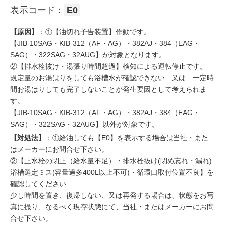
表示コード：
E0
【原因】
：①【油切れ予告装置】作動です。
【JIB-10SAG・KIB-312（AF・AG）・382AJ・384（EAG・
SAG）・322SAG・32AUG】が対象となります。
②【排水栓抜け・湯張り時間超過】検知による運転停止です。
規定量のお湯はりをしても浴槽水が確認できない 又は 一定時
間お湯はりしても完了しないことが発生要因として考えられま
す。
【JIB-10SAG・KIB-312（AF・AG）・382AJ・384（EAG・
SAG）・322SAG・32AUG】以外が対象です。
【対処法】
：①給油しても【E0】を表示する場合は当社・また
はメーカーにお問合せ下さい。
②【止水栓の閉止（給水量不足）・排水栓抜け(閉め忘れ・漏れ)
浴槽選定ミス(容量過多400L以上不可)・循環口取付位置不良】を
確認してください
少し時間を置き、復帰しない、又は再発する場合は、状態をお写
真に撮り、なるべく現存状態にて、当社・またはメーカーにお問
合せ下さい。