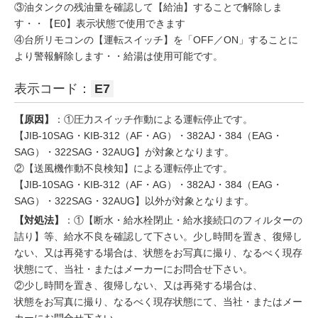
③油タンクの残油量を確認して【給油】することで解除しま
す・・【E0】表示状態で使用できます
④台所リモコンの【運転スイッチ】を「OFF／ON」することに
より警報解除します・・給湯は使用可能です。
表示コード：
E7
【原因】
：①圧力スイッチ作動による運転停止です。
【JIB-10SAG・KIB-312（AF・AG）・382AJ・384（EAG・
SAG）・322SAG・32AUG】が対象となります。
②【送風機作動不良検知】による運転停止です。
【JIB-10SAG・KIB-312（AF・AG）・382AJ・384（EAG・
SAG）・322SAG・32AUG】以外が対象となります。
【対処法】
：①【断水・給水栓閉止・給水接続口のフィルターの
詰り】等、給水不良を確認して下さい。少し時間を置き、復帰し
ない、又は再発する場合は、状態をお写真に撮り、なるべく現存
状態にて、当社・またはメーカーにお問合せ下さい。
②少し時間を置き、復帰しない、又は再発する場合は、
状態をお写真に撮り、なるべく現存状態にて、当社・またはメー