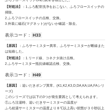
ふろフロースイッチONの異常を検出した。
【対処法】
：1.ふろ配管洗浄をおこない、ふろフロースイッチの
掃除。
2.ふろフロースイッチの点検、交換。
3.外装に磁石(マグネット)がないか確認・除去。
表示コード：
H33
【原因】
：ふろサーミスター異常。ふろサーミスターが断線また
は短絡した。
【対処法】
：1.リード線、コネクタ抜け点検。
2.ふろサーミスター抵抗値確認点検、交換。
表示コード：
H49
【原因】
：追いだきポンプ異常。(K1,K2,K3,D,DA,KA,UA,FAシリ
ーズ)
このシリーズでは以下の3つが発生要因として考えられます。
①ふろ注湯時、追いだきサーミスターの温度が
ふろ給湯サーミスターの温度より８℃以上高い状態が３０秒以上