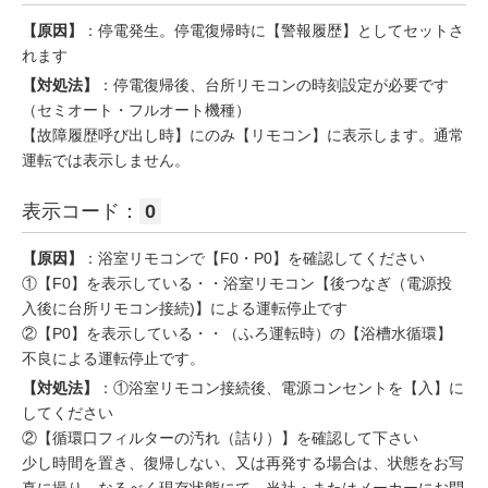
【原因】
：停電発生。停電復帰時に【警報履歴】としてセットさ
れます
【対処法】
：停電復帰後、台所リモコンの時刻設定が必要です
（セミオート・フルオート機種）
【故障履歴呼び出し時】にのみ【リモコン】に表示します。通常
運転では表示しません。
表示コード：
0
【原因】
：浴室リモコンで【F0・P0】を確認してください
①【F0】を表示している・・浴室リモコン【後つなぎ（電源投
入後に台所リモコン接続)】による運転停止です
②【P0】を表示している・・（ふろ運転時）の【浴槽水循環】
不良による運転停止です。
【対処法】
：①浴室リモコン接続後、電源コンセントを【入】に
してください
②【循環口フィルターの汚れ（詰り）】を確認して下さい
少し時間を置き、復帰しない、又は再発する場合は、状態をお写
真に撮り、なるべく現存状態にて、当社・またはメーカーにお問