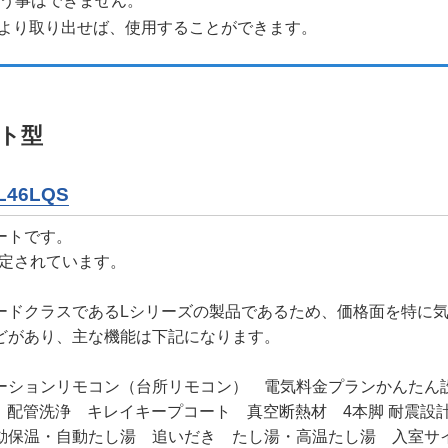
使う事はできません。
より取り出せば、使用することができます。
ト型
L46LQS
ートです。
想定されています。
ードクラスであるLシリーズの製品であるため、価格面を特に
どがあり、主な機能は下記になります。
ケーションリモコン（台所リモコン） 電気料金プランかんた
管洗浄 キレイキープコート 真空断熱材 4本脚 耐震設計技術 EC
動保温・自動たし湯 追いだき たし湯・高温たし湯 入室サ