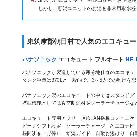
.断水した際はシャワーや蛇口から、お湯を
しかし、貯湯ユニットのお湯を非常用取水栓
東筑摩郡朝日村で人気のエコキュー
パナソニック
エコキュート フルオート
HE-
パナソニックが製造している寒冷地仕様のエコキュ
タンク容量は370Lと一般的で、3～5人での利用を
パナソニック製のエコキュートの中ではスタンドダ
搭載機能としては真空断熱材やソーラーチャージな
エコキュート専用アプリ 無線LAN搭載コミュニ
ピークシフト設定 ソーラーチャージ AIエコナビ 配
昼間沸き上げ停止 給湯ガイド 自動お湯はり 自