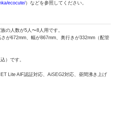
nka/ecocute/
）などを参照してください。
家族の人数が5人〜8人用です。
が672mm、幅が867mm、奥行きが332mm（配管
税込）です。
te AIF認証対応、AiSEG2対応、昼間沸き上げ