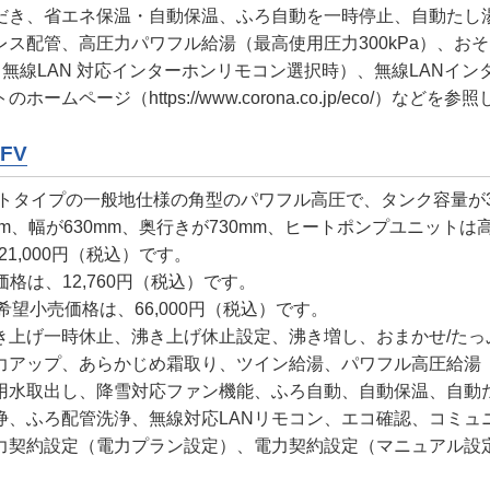
だき、省エネ保温・自動保温、ふろ自動を一時停止、自動たし
配管、高圧力パワフル給湯（最高使用圧力300kPa）、おそう
（無線LAN 対応インターホンリモコン選択時）、無線LANイ
トのホームページ（
https://www.corona.co.jp/eco/
）などを参照
FV
ートタイプの一般地仕様の角型のパワフル高圧で、タンク容量が3
、幅が630mm、奥行きが730mm、ヒートポンプユニットは高さ
1,000円（税込）です。
格は、12,760円（税込）です。
希望小売価格は、66,000円（税込）です。
き上げ一時休止、沸き上げ休止設定、沸き増し、おまかせ/たっ
アップ、あらかじめ霜取り、ツイン給湯、パワフル高圧給湯（3
用水取出し、降雪対応ファン機能、ふろ自動、自動保温、自動
、ふろ配管洗浄、無線対応LANリモコン、エコ確認、コミュ
契約設定（電力プラン設定）、電力契約設定（マニュアル設定