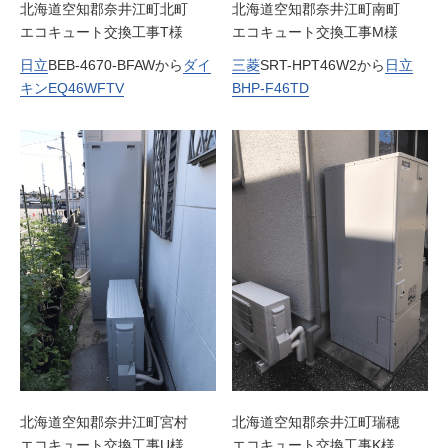
北海道空知郡奈井江町北町
北海道空知郡奈井江町南町
エコキュート交換工事T様
エコキュート交換工事M様
日立
BEB-4670-BFAWから
ダイ
三菱
SRT-HPT46W2から
日立
キン
EQ46WFTV
BHP-F46TD
北海道空知郡奈井江町宮村
北海道空知郡奈井江町瑞穂
エコキュート交換工事U様
エコキュート交換工事K様