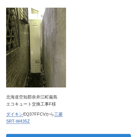
北海道空知郡奈井江町厳島
エコキュート交換工事F様
ダイキン
EQ37FFCVから
三菱
SRT-W435Z