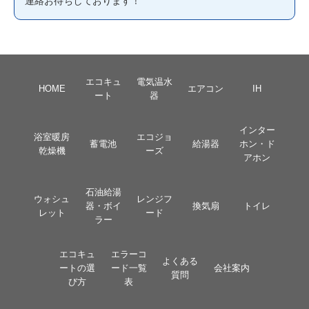
連絡お待ちしております！
エコキュ
電気温水
HOME
エアコン
IH
ート
器
インター
浴室暖房
エコジョ
蓄電池
給湯器
ホン・ド
乾燥機
ーズ
アホン
石油給湯
ウォシュ
レンジフ
器・ボイ
換気扇
トイレ
レット
ード
ラー
エコキュ
エラーコ
よくある
ートの選
ード一覧
会社案内
質問
び方
表