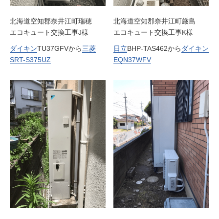
北海道空知郡奈井江町瑞穂
北海道空知郡奈井江町厳島
エコキュート交換工事J様
エコキュート交換工事K様
ダイキン
TU37GFVから
三菱
日立
BHP-TAS462から
ダイキン
SRT-S375UZ
EQN37WFV