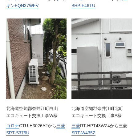
キン
EQN37WFV
BHP-F46TU
北海道空知郡奈井江町白山
北海道空知郡奈井江町北町
エコキュート交換工事W様
エコキュート交換工事A様
コロナ
CTU-H3026A2から
三菱
三菱
RT-HPT43WZ4から三菱
SRT-S375U
SRT-W435Z