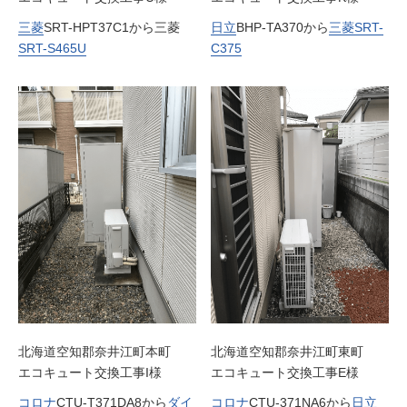
三菱
SRT-HPT37C1から三菱
日立
BHP-TA370から
三菱
SRT-
SRT-S465U
C375
北海道空知郡奈井江町本町
北海道空知郡奈井江町東町
エコキュート交換工事I様
エコキュート交換工事E様
コロナ
CTU-T371DA8から
ダイ
コロナ
CTU-371NA6から
日立