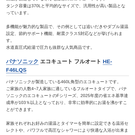
タンク容量は370Lと平均的なサイズで、汎用性が高い製品とな
っています。
多機能が魅力的な製品で、その例としては追いだきやダブル湯温
設定、節約サポート機能、耐震クラスS対応などが挙げられま
す。
水道直圧式給湯で圧力も抜群な人気商品です。
パナソニック
エコキュート フルオート
HE-
F46LQS
パナソニックが製造している460L角型のエコキュートです。
ご家族の人数4~7人家族に適しているフルオートタイプで、パナ
ソニックのエコキュートのFシリーズ、2025年度の省エネ基準達
成率が103％以上となっており、非常に効率的にお湯を沸かすこ
とができます。
家族それぞれお好みの湯温とタイマーを簡単に設定できる温浴セ
レクトや、パワフルで高圧なシャワーにより快適な入浴が出来ま