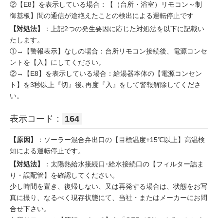
②【E8】を表示している場合：【（台所・浴室）リモコン～制
御基板】間の通信が途絶えたことの検出による運転停止です
【対処法】
：上記2つの発生要因に応じた対処法を以下に記載い
たします。
①→【警報表示】なしの場合：台所リモコン接続後、電源コンセ
ントを【入】にしてください。
②→【E8】を表示している場合：給湯器本体の【電源コンセン
ト】を3秒以上『切』後､再度『入』をして警報解除してくださ
い。
表示コード：
164
【原因】
：ソーラー混合弁出口の【目標温度+15℃以上】高温検
知による運転停止です。
【対処法】
：太陽熱給水接続口･給水接続口の【フィルター詰ま
り・誤配管】を確認してください。
少し時間を置き、復帰しない、又は再発する場合は、状態をお写
真に撮り、なるべく現存状態にて、当社・またはメーカーにお問
合せ下さい。