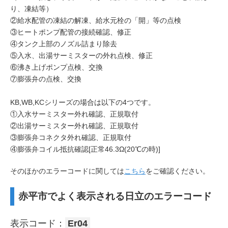
り、凍結等）
②給水配管の凍結の解凍、給水元栓の「開」等の点検
③ヒートポンプ配管の接続確認、修正
④タンク上部のノズル詰まり除去
⑤入水、出湯サーミスターの外れ点検、修正
⑥沸き上げポンプ点検、交換
⑦膨張弁の点検、交換
KB,WB,KCシリーズの場合は以下の4つです。
①入水サーミスター外れ確認、正規取付
②出湯サーミスター外れ確認、正規取付
③膨張弁コネクタ外れ確認、正規取付
④膨張弁コイル抵抗確認[正常46.3Ω(20℃の時)]
そのほかのエラーコードに関しては
こちら
をご確認ください。
赤平市でよく表示される日立のエラーコード
表示コード：
Er04