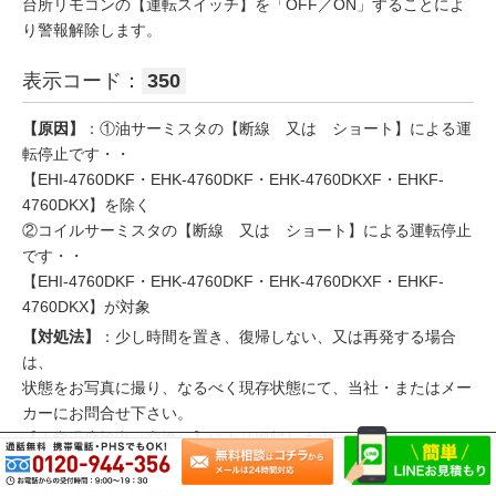
台所リモコンの【運転スイッチ】を「OFF／ON」することによ
り警報解除します。
表示コード：
350
【原因】
：①油サーミスタの【断線 又は ショート】による運
転停止です・・
【EHI-4760DKF・EHK-4760DKF・EHK-4760DKXF・EHKF-
4760DKX】を除く
②コイルサーミスタの【断線 又は ショート】による運転停止
です・・
【EHI-4760DKF・EHK-4760DKF・EHK-4760DKXF・EHKF-
4760DKX】が対象
【対処法】
：少し時間を置き、復帰しない、又は再発する場合
は、
状態をお写真に撮り、なるべく現存状態にて、当社・またはメー
カーにお問合せ下さい。
【正常温度検出（交換）】により復帰します
表示コード：
562