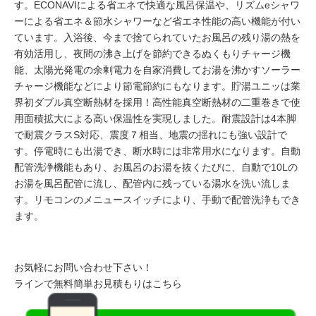
す。ECONAVIによる省エネで快適な風呂保温や、リズムeシャワ
ーによる省エネ＆節水シャワーなど省エネ性能の高い機能が付い
ています。入浴後、今まで捨てられていたお風呂の残り湯の熱を
有効活用し、夜間の沸き上げを節約できるぬくもりチャージ機
能、太陽光発電の余剰電力を自家消費してお湯を沸かすソーラー
チャージ機能などにより節電節約にもなります。貯湯ユニッは業
界初ダブル真空断熱材を採用！高性能真空断熱材の二重巻きで使
用面積拡大による高い保温性を実現しました。耐震設計は4本脚
で耐震クラスS対応、震度７相当、地震の揺れにも強い設計で
す。停電時にも出湯でき、断水時には非常用水になります。自動
配管洗浄機能もあり、お風呂のお湯を抜くたびに、自動で10Lの
お湯を風呂配管に流し、配管内に残っている湯水を洗い流しま
す。リモコンのメニュースイッチにより、手動で配管洗浄もでき
ます。
お気軽にお問い合わせ下さい！
ラインで無料簡単お見積もりはこちら