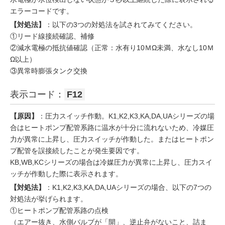
エラーコードです。
【対処法】
：以下の3つの対処法を試されてみてください。
①リード線接続確認、補修
②減水電極の抵抗値確認（正常：水有り10ＭΩ未満、水なし10Ｍ
Ω以上）
③異常時膨張タンク交換
表示コード：
F12
【原因】
：圧力スイッチ作動。K1,K2,K3,KA,DA,UAシリーズの場
合はヒートポンプ配管系路に温水が十分に流れないため、冷媒圧
力が異常に上昇し、圧力スイッチが作動した。またはヒートポン
プ配管を誤接続したことが発生要因です。
KB,WB,KCシリーズの場合は冷媒圧力が異常に上昇し、圧力スイ
ッチが作動した際に表示されます。
【対処法】
：K1,K2,K3,KA,DA,UAシリーズの場合、以下の7つの
対処法が挙げられます。
①ヒートポンプ配管系路の点検
（エアー抜き、水側バルブが「開」、逆止弁がないこと、詰ま