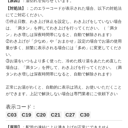
【原因】
：湯切れを知らせています。
【対処法】
：このエラーコードが表示された場合、以下の対処法
にてご対応ください。
①停止日数、わき上げ休止を設定し、わき上げをしていない場合
は、「満タン」を押してわき上げを行ってください。（「満タ
ン」わき増しは深夜時間帯になると、自動で解除されます）
②わき上げが「少なめ」や「おまかせ」設定の場合でお湯の使用
量が多く、頻繁に表示される場合には「多め」に変更してくださ
い。
③お湯をいつもより多く使った、冷めた残り湯をあたため直した
場合は、「満タン」を押して、わき上げを行ってください。（満
タンわき増しは深夜時間帯になると、自動で解除されます）
正常にお湯がわくと、自動的に表示は消え、お使いいただくこと
ができます。上記で解決しない場合は専門業者にご依頼下さい
表示コード：
C03
C19
C20
C21
C27
C30
【原因】
：配管の凍結により沸き上げが正常にできません。