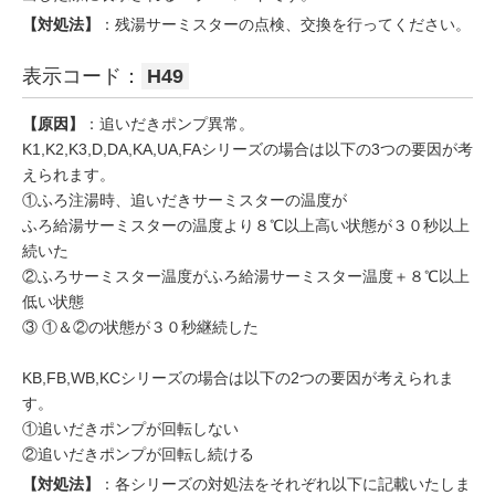
【対処法】
：残湯サーミスターの点検、交換を行ってください。
表示コード：
H49
【原因】
：追いだきポンプ異常。
K1,K2,K3,D,DA,KA,UA,FAシリーズの場合は以下の3つの要因が考
えられます。
①ふろ注湯時、追いだきサーミスターの温度が
ふろ給湯サーミスターの温度より８℃以上高い状態が３０秒以上
続いた
②ふろサーミスター温度がふろ給湯サーミスター温度＋８℃以上
低い状態
③ ①＆②の状態が３０秒継続した
KB,FB,WB,KCシリーズの場合は以下の2つの要因が考えられま
す。
①追いだきポンプが回転しない
②追いだきポンプが回転し続ける
【対処法】
：各シリーズの対処法をそれぞれ以下に記載いたしま