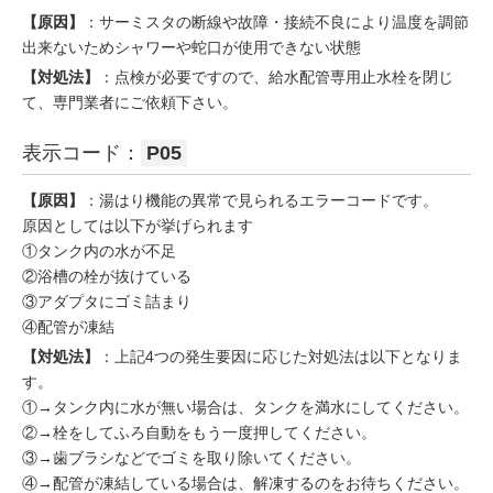
【原因】
：サーミスタの断線や故障・接続不良により温度を調節
出来ないためシャワーや蛇口が使用できない状態
【対処法】
：点検が必要ですので、給水配管専用止水栓を閉じ
て、専門業者にご依頼下さい。
表示コード：
P05
【原因】
：湯はり機能の異常で見られるエラーコードです。
原因としては以下が挙げられます
①タンク内の水が不足
②浴槽の栓が抜けている
③アダプタにゴミ詰まり
④配管が凍結
【対処法】
：上記4つの発生要因に応じた対処法は以下となりま
す。
①→タンク内に水が無い場合は、タンクを満水にしてください。
②→栓をしてふろ自動をもう一度押してください。
③→歯ブラシなどでゴミを取り除いてください。
④→配管が凍結している場合は、解凍するのをお待ちください。