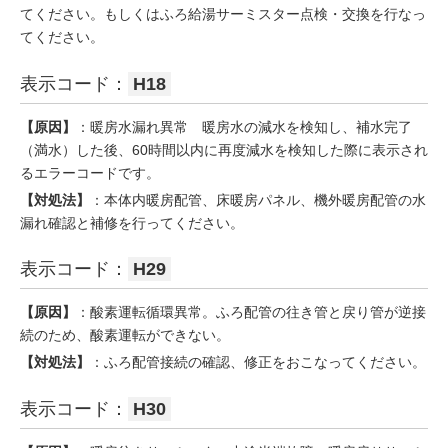
てください。もしくはふろ給湯サーミスター点検・交換を行なっ
てください。
表示コード：
H18
【原因】
：暖房水漏れ異常 暖房水の減水を検知し、補水完了
（満水）した後、60時間以内に再度減水を検知した際に表示され
るエラーコードです。
【対処法】
：本体内暖房配管、床暖房パネル、機外暖房配管の水
漏れ確認と補修を行ってください。
表示コード：
H29
【原因】
：酸素運転循環異常。ふろ配管の往き管と戻り管が逆接
続のため、酸素運転ができない。
【対処法】
：ふろ配管接続の確認、修正をおこなってください。
表示コード：
H30