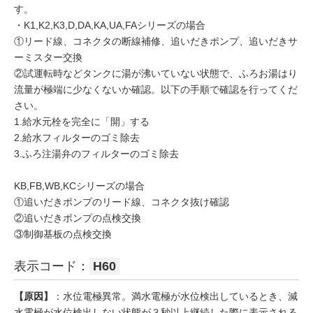
す。
・K1,K2,K3,D,DA,KA,UA,FAシリーズの場合
①リード線、コネクタの断線補修、追いだきポンプ、追いだきサ
ーミスター交換
②試運転時などタンクに湯が沸いていない状態で、ふろお湯はり
流量が極端に少なくないか確認。以下の手順で確認を行ってくだ
さい。
1.給水元栓を完全に「開」する
2.給水フィルターのゴミ除去
3.ふろ注湯弁のフィルターのゴミ除去
KB,FB,WB,KCシリーズの場合
①追いだきポンプのリード線、コネクタ抜け確認
②追いだきポンプの点検交換
③制御基板の点検交換
表示コード：
H60
【原因】
：水位電極異常。満水電極が水位検出しているとき、減
水電極が水位検出しない状態が３秒以上継続した際に表示される