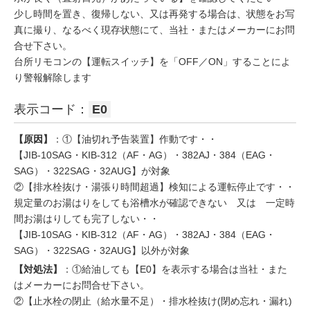
少し時間を置き、復帰しない、又は再発する場合は、状態をお写
真に撮り、なるべく現存状態にて、当社・またはメーカーにお問
合せ下さい。
台所リモコンの【運転スイッチ】を「OFF／ON」することによ
り警報解除します
表示コード：
E0
【原因】
：①【油切れ予告装置】作動です・・
【JIB-10SAG・KIB-312（AF・AG）・382AJ・384（EAG・
SAG）・322SAG・32AUG】が対象
②【排水栓抜け・湯張り時間超過】検知による運転停止です・・
規定量のお湯はりをしても浴槽水が確認できない 又は 一定時
間お湯はりしても完了しない・・
【JIB-10SAG・KIB-312（AF・AG）・382AJ・384（EAG・
SAG）・322SAG・32AUG】以外が対象
【対処法】
：①給油しても【E0】を表示する場合は当社・また
はメーカーにお問合せ下さい。
②【止水栓の閉止（給水量不足）・排水栓抜け(閉め忘れ・漏れ)