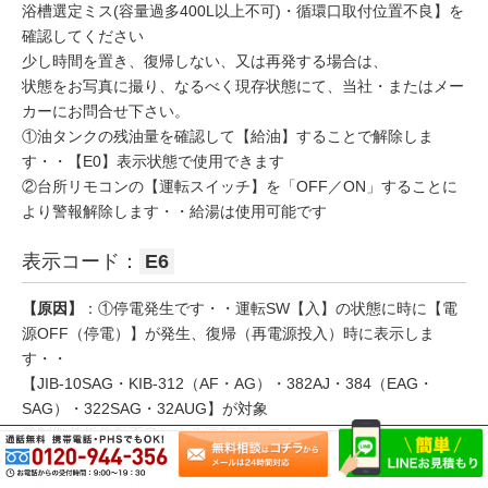
浴槽選定ミス(容量過多400L以上不可)・循環口取付位置不良】を
確認してください
少し時間を置き、復帰しない、又は再発する場合は、
状態をお写真に撮り、なるべく現存状態にて、当社・またはメー
カーにお問合せ下さい。
①油タンクの残油量を確認して【給油】することで解除しま
す・・【E0】表示状態で使用できます
②台所リモコンの【運転スイッチ】を「OFF／ON」することに
より警報解除します・・給湯は使用可能です
表示コード：
E6
【原因】
：①停電発生です・・運転SW【入】の状態に時に【電
源OFF（停電）】が発生、復帰（再電源投入）時に表示しま
す・・
【JIB-10SAG・KIB-312（AF・AG）・382AJ・384（EAG・
SAG）・322SAG・32AUG】が対象
②制御基板作動不良による運転停止です・・
【JIB-10SAG・KIB-312（AF・AG）・382AJ・384（EAG・
SAG）・322SAG・32AUG】以外が対象