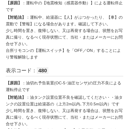
【原因】
：運転中の【地震検知（感震器作動）】による運転停止
です
【対処法】
：運転中、給湯器に【人】がぶつかったり、【車】の
震動で【警報】になる場合があります。確認して下さい。
少し時間を置き、復帰しない、又は再発する場合は、状態をお写
真に撮り、なるべく現存状態にて、当社・またはメーカーにお問
合せ下さい。
台所リモコンの【運転スイッチ】を「OFF／ON」することによ
り警報解除します
表示コード：
480
【原因】
：油切れ予告装置(OC-5･油圧センサ)の圧力不良による
運転停止です
【対処法】
：油タンク設置位置不良を確認してください・・油タ
ンクの設置位置は給湯器の（上方2m以内､下方0.5m以内）です
少し時間を置き、復帰しない、又は再発する場合は、状態をお写
真に撮り、なるべく現存状態にて、当社・またはメーカーにお問
合せ下さい。