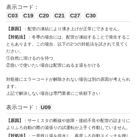
表示コード：
C03
C19
C20
C21
C27
C30
【原因】
：配管の凍結により沸き上げが正常にできません。
【対処法】
：冬季の場合には、配管が凍結することで発生するこ
ともあります。この場合、以下の2つの対処法を試されて見てく
ださい。
①自然に溶けるのを待つ
②急いで使いたい場合は配管にぬるま湯をかける
対処後にエラーコードが解除されない場合は別の原因が考えられ
ます。
上記で解決しない場合は専門業者にご依頼下さい
表示コード：
U09
【原因】
：サーミスタの断線や故障・接続不良や配管の詰まりに
よりふろ自動の際の湯張りの試運転が上手く作動していません。
【対処法】
：一度残り湯を排水し、再度ふろ自動スイッチを押し