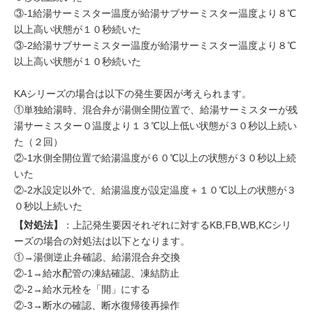
③-1給湯サーミスター温度が給湯サブサーミスター温度より８℃
以上高い状態が１０秒続いた
③-2給湯サブサーミスター温度が給湯サーミスター温度より８℃
以上高い状態が１０秒続いた
KAシリーズの場合は以下の発生要因が考えられます。
①単独給湯時、混合弁が湯側全開位置で、給湯サーミスターが残
湯サーミスター０温度より１３℃以上低い状態が３０秒以上続い
た（２回）
②-1水側全開位置で給湯温度が６０℃以上の状態が３０秒以上続
いた
②-2水設定以外で、給湯温度が設定温度＋１０℃以上の状態が３
０秒以上続いた
【対処法】
：上記発生要因それぞれに対するKB,FB,WB,KCシリ
ーズの場合の対処法は以下となります。
①→湯側逆止弁確認、給湯混合弁交換
②-1→給水配管の凍結確認、凍結防止
②-2→給水元栓を「開」にする
②-3→断水の確認、断水復帰後再操作