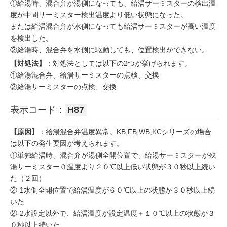
①給湯時、混合弁が湯側になっても、給湯サーミスターの検出温
度が中間サーミスター検出温度より低い状態になった。
または給湯混合弁が水側になっても給湯サーミスターが高い温度
を検出した。
②給湯時、混合弁を水側に駆動しても、位置検出ができない。
【対処法】
：対処法としては以下の2つが挙げられます。
①給湯混合弁、給湯サーミスターの点検、交換
②給湯サーミスターの点検、交換
表示コード：
H87
【原因】
：給湯混合弁温度異常。KB,FB,WB,KCシリーズの場合
は以下の発生要因が考えられます。
①単独給湯時、混合弁が湯側全開位置で、給湯サーミスターが残
湯サーミスター０温度より２０℃以上低い状態が３０秒以上続い
た（２回）
②-1水側全開位置で給湯温度が６０℃以上の状態が３０秒以上続
いた
②-2水設定以外で、給湯温度が設定温度＋１０℃以上の状態が３
０秒以上続いた