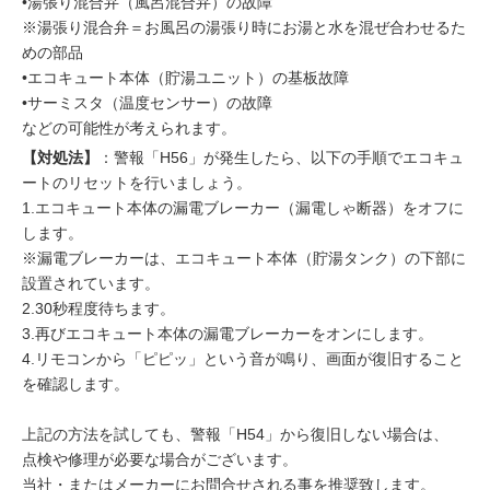
•湯張り混合弁（風呂混合弁）の故障
※湯張り混合弁＝お風呂の湯張り時にお湯と水を混ぜ合わせるた
めの部品
•エコキュート本体（貯湯ユニット）の基板故障
•サーミスタ（温度センサー）の故障
などの可能性が考えられます。
【対処法】
：警報「H56」が発生したら、以下の手順でエコキュ
ートのリセットを行いましょう。
1.エコキュート本体の漏電ブレーカー（漏電しゃ断器）をオフに
します。
※漏電ブレーカーは、エコキュート本体（貯湯タンク）の下部に
設置されています。
2.30秒程度待ちます。
3.再びエコキュート本体の漏電ブレーカーをオンにします。
4.リモコンから「ピピッ」という音が鳴り、画面が復旧すること
を確認します。
上記の方法を試しても、警報「H54」から復旧しない場合は、
点検や修理が必要な場合がございます。
当社・またはメーカーにお問合せされる事を推奨致します。