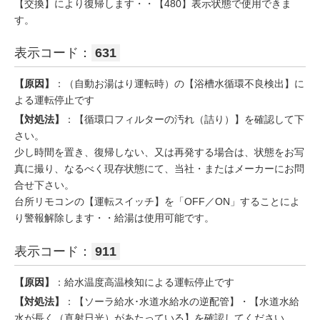
【交換】により復帰します・・【480】表示状態で使用できま
す。
表示コード：
631
【原因】
：（自動お湯はり運転時）の【浴槽水循環不良検出】に
よる運転停止です
【対処法】
：【循環口フィルターの汚れ（詰り）】を確認して下
さい。
少し時間を置き、復帰しない、又は再発する場合は、状態をお写
真に撮り、なるべく現存状態にて、当社・またはメーカーにお問
合せ下さい。
台所リモコンの【運転スイッチ】を「OFF／ON」することによ
り警報解除します・・給湯は使用可能です。
表示コード：
911
【原因】
：給水温度高温検知による運転停止です
【対処法】
：【ソーラ給水･水道水給水の逆配管】・【水道水給
水が長く（直射日光）があたっている】を確認してください