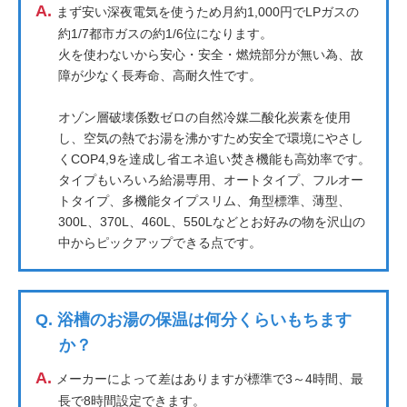
A.
まず安い深夜電気を使うため月約1,000円でLPガスの
約1/7都市ガスの約1/6位になります。
火を使わないから安心・安全・燃焼部分が無い為、故
障が少なく長寿命、高耐久性です。
オゾン層破壊係数ゼロの自然冷媒二酸化炭素を使用
し、空気の熱でお湯を沸かすため安全で環境にやさし
くCOP4,9を達成し省エネ追い焚き機能も高効率です。
タイプもいろいろ給湯専用、オートタイプ、フルオー
トタイプ、多機能タイプスリム、角型標準、薄型、
300L、370L、460L、550Lなどとお好みの物を沢山の
中からピックアップできる点です。
Q.
浴槽のお湯の保温は何分くらいもちます
か？
A.
メーカーによって差はありますが標準で3～4時間、最
長で8時間設定できます。