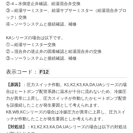
②-4→水側逆止弁確認、給湯混合弁交換
③→給湯サーミスター、給湯サブサーミスター（給湯混合弁ブロ
ック）交換
④→ソーラシステムと接続確認、補修
KAシリーズの場合は以下です。
①→給湯サーミスター交換
②→混合弁の逆止弁の固着確認と給湯混合弁の交換
③→ソーラシステムと接続確認、補修
表示コード：
F12
【原因】
：圧力スイッチ作動。K1,K2,K3,KA,DA,UAシリーズの場
合はヒートポンプ配管系路に温水が十分に流れないため、冷媒圧
力が異常に上昇し、圧力スイッチが作動したかヒートポンプ配管
を誤接続したことが発生要因として考えられます。
KB,WB,KCシリーズの場合は冷媒圧力が異常に上昇し、圧力スイ
ッチが作動したことが発生要因としか考えられます。
【対処法】
：K1,K2,K3,KA,DA,UAシリーズの場合は以下の対処法