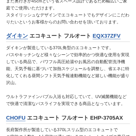
また奥行きが45cmという省スペース設計であるため幅広いご家
庭でご使用いただけます。
スタイリッシュなデザインでエコキュートでもデザインにこだわ
りたいというお客様からのお問い合わせを頂いております。
ダイキン
エコキュート フルオート
EQX37ZFV
ダイキンが製造している370L角型のエコキュートです。
バスやキッチンなど様々なシーンで効率的かつ快適な使用を実現
している商品で、パワフル高圧給湯やお風呂の自動配管洗浄機
能、天気予報に基づいて加熱スケジュールを調整し、省エネに特
化してくれる昼間シフト天気予報連動機能など嬉しい機能が盛り
沢山。
ウルトラファインバブル入浴も対応していて、UV滅菌機能など
で快適で清潔なバスライフを実現できる商品となっています。
CHOFU
エコキュート フルオート EHP-3705AX
長府製作所が製造している370Lスリム型のエコキュートで