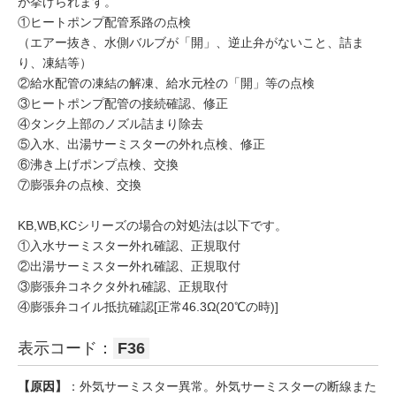
が挙げられます。
①ヒートポンプ配管系路の点検
（エアー抜き、水側バルブが「開」、逆止弁がないこと、詰ま
り、凍結等）
②給水配管の凍結の解凍、給水元栓の「開」等の点検
③ヒートポンプ配管の接続確認、修正
④タンク上部のノズル詰まり除去
⑤入水、出湯サーミスターの外れ点検、修正
⑥沸き上げポンプ点検、交換
⑦膨張弁の点検、交換
KB,WB,KCシリーズの場合の対処法は以下です。
①入水サーミスター外れ確認、正規取付
②出湯サーミスター外れ確認、正規取付
③膨張弁コネクタ外れ確認、正規取付
④膨張弁コイル抵抗確認[正常46.3Ω(20℃の時)]
表示コード：
F36
【原因】
：外気サーミスター異常。外気サーミスターの断線また