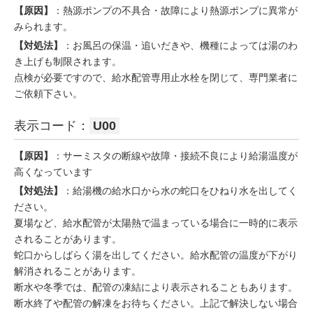
【原因】
：熱源ポンプの不具合・故障により熱源ポンプに異常が
みられます。
【対処法】
：お風呂の保温・追いだきや、機種によっては湯のわ
き上げも制限されます。
点検が必要ですので、給水配管専用止水栓を閉じて、専門業者に
ご依頼下さい。
表示コード：
U00
【原因】
：サーミスタの断線や故障・接続不良により給湯温度が
高くなっています
【対処法】
：給湯機の給水口から水の蛇口をひねり水を出してく
ださい。
夏場など、給水配管が太陽熱で温まっている場合に一時的に表示
されることがあります。
蛇口からしばらく湯を出してください。給水配管の温度が下がり
解消されることがあります。
断水や冬季では、配管の凍結により表示されることもあります。
断水終了や配管の解凍をお待ちください。上記で解決しない場合