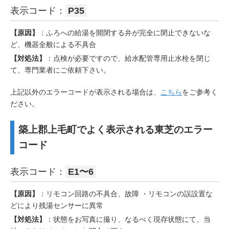
表示コード：
P35
【原因】
：ふろへの給湯を開閉する弁が完全に閉止できないな
ど、機器全般による不具合
【対処法】
：点検が必要ですので、給水配管専用止水栓を閉じ
て、専門業者にご依頼下さい。
上記以外のエラーコードが表示される場合は、
こちら
をご参考く
ださい。
築上郡上毛町でよく表示される東芝のエラー
コード
表示コード：
E1〜6
【原因】
：リモコン回路の不具合、故障 ・リモコンの誤設置な
どにより残湯センサーに異常
【対処法】
：状態をお写真に撮り、なるべく現存状態にて、当