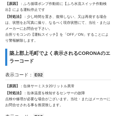
【原因】
：ふろ循環ポンプ作動前に【ふろ水流スイッチ作動検
出】による運転停止です
【対処法】
：少し時間を置き、復帰しない、又は再発する場合
は、状態をお写真に撮り、なるべく現存状態にて、当社・または
メーカーにお問合せ下さい。
台所リモコンの【運転スイッチ】を「OFF／ON」することによ
り警報解除します。
築上郡上毛町でよく表示されるCORONAのエ
ラーコード
表示コード：
E02
【原因】
：缶体サーミスタ20リットル異常
【対処法】
：缶体温度を検知するセンサーの故障
点検や修理が必要な場合がございます。当社・またはメーカーに
お問合せされる事を推奨致します。