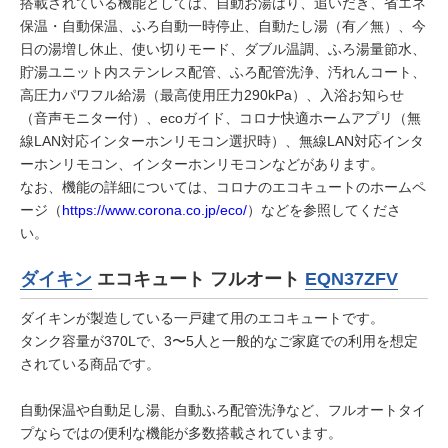
搭載されている機能としては、自動お湯はり、追いだき、省エネ
保温・自動保温、ふろ自動一時停止、自動たし湯（有／無）、今
日の湯増し休止、使い切りモード、ダブル温調、ふろ湯量節水、
貯湯ユニット内ステンレス配管、ふろ配管洗浄、汚れんコート、
高圧力パワフル給湯（最高使用圧力290kPa）、入浴お知らせ
（音声モニター付）、ecoガイド、コロナ快適ホームアプリ（無
線LAN対応インターホンリモコン選択時）、無線LAN対応インタ
ーホンリモコン、インターホンリモコンなどがあります。
なお、機能の詳細については、コロナのエコキュートのホームペ
ージ（
https://www.corona.co.jp/eco/
）などを参照してくださ
い。
ダイキン
エコキュート フルオート
EQN37ZFV
ダイキンが製造している一戸建て用のエコキュートです。
タンク容量が370Lで、3〜5人と一般的なご家庭での利用を想定
されている商品です。
自動保温や自動足し湯、自動ふろ配管洗浄など、フルオートタイ
プならではの便利な機能が多数搭載されています。