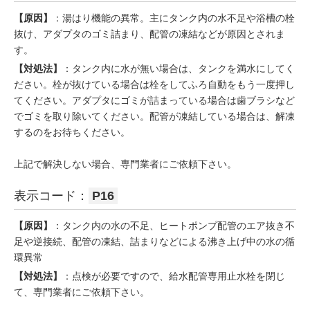
【原因】
：湯はり機能の異常。主にタンク内の水不足や浴槽の栓
抜け、アダプタのゴミ詰まり、配管の凍結などが原因とされま
す。
【対処法】
：タンク内に水が無い場合は、タンクを満水にしてく
ださい。栓が抜けている場合は栓をしてふろ自動をもう一度押し
てください。アダプタにゴミが詰まっている場合は歯ブラシなど
でゴミを取り除いてください。配管が凍結している場合は、解凍
するのをお待ちください。
上記で解決しない場合、専門業者にご依頼下さい。
表示コード：
P16
【原因】
：タンク内の水の不足、ヒートポンプ配管のエア抜き不
足や逆接続、配管の凍結、詰まりなどによる沸き上げ中の水の循
環異常
【対処法】
：点検が必要ですので、給水配管専用止水栓を閉じ
て、専門業者にご依頼下さい。