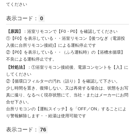
てください
表示コード：
0
【原因】
：浴室リモコンで【F0・P0】を確認してください
①【F0】を表示している・・浴室リモコン【後つなぎ（電源投
入後に台所リモコン接続)】による運転停止です
②【P0】を表示している・・（ふろ運転時）の【浴槽水循環】
不良による運転停止です。
【対処法】
：①浴室リモコン接続後、電源コンセントを【入】に
してください
②【循環口フィルターの汚れ（詰り）】を確認して下さい。
少し時間を置き、復帰しない、又は再発する場合は、状態をお写
真に撮り、なるべく現存状態にて、当社・またはメーカーにお問
合せ下さい。
台所リモコンの【運転スイッチ】を「OFF／ON」することによ
り警報解除します・・給湯は使用可能です
表示コード：
76