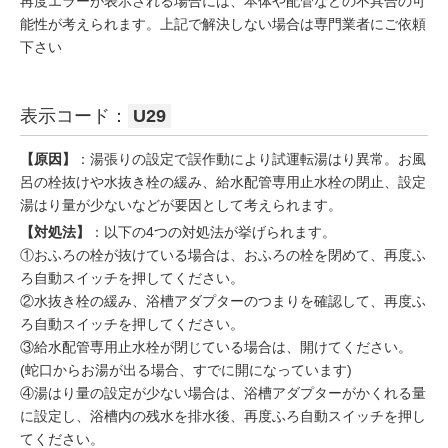
再度エラーが表示される場合には、本体や配管などの不具合の可
能性が考えられます。上記で解決しない場合は専門業者にご依頼
下さい
表示コード：
U29
【原因】
：湯張りの設定で誤作動により試運転湯はり異常。お風
呂の栓抜けや水抜き栓の緩み、給水配管専用止水栓の閉止、設定
湯はり量が少ないなどが要因として考えられます。
【対処法】
：以下の4つの対処法が挙げられます。
①おふろの栓が抜けている場合は、おふろの栓を閉めて、再度ふ
ろ自動スイッチを押してください。
②水抜き栓の緩み、浴槽アダプターのつまりを確認して、再度ふ
ろ自動スイッチを押してください。
③給水配管専用止水栓が閉じている場合は、開けてください。
(蛇口からお湯が出る場合、すでに開になっています)
④湯はり量の設定が少ない場合は、浴槽アダプターがかくれる量
に設定し、浴槽内の残水を排水後、再度ふろ自動スイッチを押し
てください。