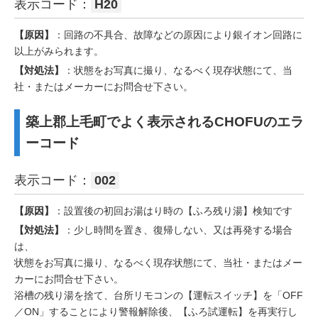
表示コード：
H20
【原因】
：回路の不具合、故障などの原因により銀イオン回路に
以上がみられます。
【対処法】
：状態をお写真に撮り、なるべく現存状態にて、当
社・またはメーカーにお問合せ下さい。
築上郡上毛町でよく表示されるCHOFUのエラ
ーコード
表示コード：
002
【原因】
：設置後の初回お湯はり時の【ふろ残り湯】検知です
【対処法】
：少し時間を置き、復帰しない、又は再発する場合
は、
状態をお写真に撮り、なるべく現存状態にて、当社・またはメー
カーにお問合せ下さい。
浴槽の残り湯を捨て、台所リモコンの【運転スイッチ】を「OFF
／ON」することにより警報解除後、【ふろ試運転】を再実行し