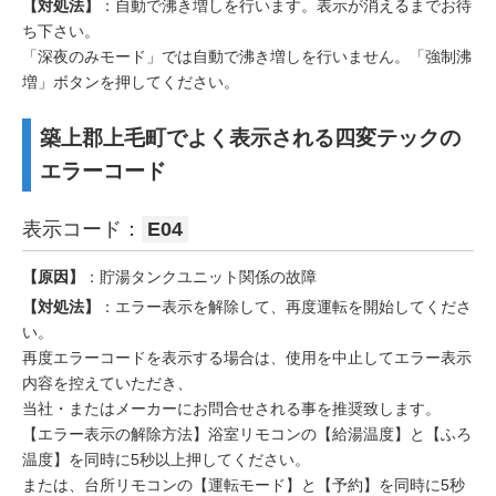
【対処法】
：自動で沸き増しを行います。表示が消えるまでお待
ち下さい。
「深夜のみモード」では自動で沸き増しを行いません。「強制沸
増」ボタンを押してください。
築上郡上毛町でよく表示される四変テックの
エラーコード
表示コード：
E04
【原因】
：貯湯タンクユニット関係の故障
【対処法】
：エラー表示を解除して、再度運転を開始してくださ
い。
再度エラーコードを表示する場合は、使用を中止してエラー表示
内容を控えていただき、
当社・またはメーカーにお問合せされる事を推奨致します。
【エラー表示の解除方法】浴室リモコンの【給湯温度】と【ふろ
温度】を同時に5秒以上押してください。
または、台所リモコンの【運転モード】と【予約】を同時に5秒