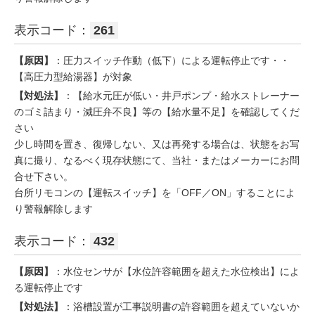
表示コード：
261
【原因】
：圧力スイッチ作動（低下）による運転停止です・・
【高圧力型給湯器】が対象
【対処法】
：【給水元圧が低い・井戸ポンプ・給水ストレーナー
のゴミ詰まり・減圧弁不良】等の【給水量不足】を確認してくだ
さい
少し時間を置き、復帰しない、又は再発する場合は、状態をお写
真に撮り、なるべく現存状態にて、当社・またはメーカーにお問
合せ下さい。
台所リモコンの【運転スイッチ】を「OFF／ON」することによ
り警報解除します
表示コード：
432
【原因】
：水位センサが【水位許容範囲を超えた水位検出】によ
る運転停止です
【対処法】
：浴槽設置が工事説明書の許容範囲を超えていないか