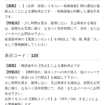
【原因】
：【（台所・浴室）リモコン～制御基板】間の通信が途
絶えたことによる運転停止です・・制御基板が判断した通信不良
です。
【対処法】
：少し時間を置き、復帰しない、又は再発する場合
は、状態をお写真に撮り、なるべく現存状態にて、当社・または
メーカーにお問合せ下さい。
給湯器本体の【電源コンセント】を3秒以上『切』後､再度『入』
をして警報解除してください
表示コード：
120
【原因】
：燃焼途中の【失火】による運転停止です
【対処法】
：【燃料切れ・油タンクへの水の混入・油ストレーナ
ーの詰り・送油バルブの閉止】を確認して下さい。
少し時間を置き、復帰しない、又は再発する場合は、状態をお写
真に撮り、なるべく現存状態にて、当社・またはメーカーにお問
合せ下さい。
台所リモコンの【運転スイッチ】を「OFF／ON」することによ
り警報解除します