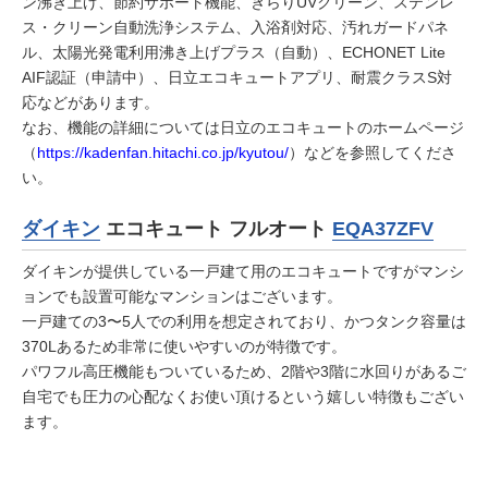
ン沸き上げ、節約サポート機能、きらりUVクリーン、ステンレ
ス・クリーン自動洗浄システム、入浴剤対応、汚れガードパネ
ル、太陽光発電利用沸き上げプラス（自動）、ECHONET Lite
AIF認証（申請中）、日立エコキュートアプリ、耐震クラスS対
応などがあります。
なお、機能の詳細については日立のエコキュートのホームページ
（
https://kadenfan.hitachi.co.jp/kyutou/
）などを参照してくださ
い。
ダイキン
エコキュート フルオート
EQA37ZFV
ダイキンが提供している一戸建て用のエコキュートですがマンシ
ョンでも設置可能なマンションはございます。
一戸建ての3〜5人での利用を想定されており、かつタンク容量は
370Lあるため非常に使いやすいのが特徴です。
パワフル高圧機能もついているため、2階や3階に水回りがあるご
自宅でも圧力の心配なくお使い頂けるという嬉しい特徴もござい
ます。