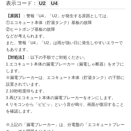
表示コード：
U2
U4
【原因】
：警報「U4」「U2」が発生する原因としては、
①エコキュート本体（貯湯タンク）基板の故障
②ヒートポンプ基板の故障
などが考えられます。
また、警報「U4」「U2」は雨が強い日に発生しやすいエラーで
もあります。
【対処法】
：以下の手順でご対処ください。
1.エコキュート本体の漏電ブレーカー（漏電しゃ断器）をオフに
します。
※漏電ブレーカーは、エコキュート本体（貯湯タンク）の下部に
設置されています。
2.10秒程度待ちます。
3.再びエコキュート本体の漏電ブレーカーをオンにします。
4.リモコンから「ピピッ」という音が鳴り、画面が復旧すること
を確認します。
※上記の「漏電ブレーカー」は、分電盤の「エコキュートブレー