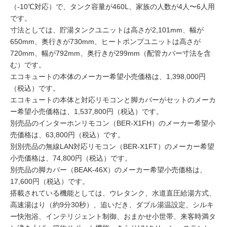
（-10℃対応）で、タンク容量が460L、家族の人数が4人〜6人用
です。
寸法としては、貯湯タンクユニットは高さが2,101mm、幅が
650mm、奥行きが730mm、ヒートポンプユニットは高さが
720mm、幅が792mm、奥行きが299mm（配管カバー寸法を含
む）です。
エコキュートの本体のメーカー希望小売価格は、1,398,000円
（税込）です。
エコキュートの本体と対応リモコンと脚カバーがセットのメーカ
ー希望小売価格は、1,537,800円（税込）です。
別売品のインターホンリモコン（BER-X1FH）のメーカー希望小
売価格は、63,800円（税込）です。
別別売品の無線LAN対応リモコン（BER-X1FT）のメーカー希望
小売価格は、74,800円（税込）です。
別売品の脚カバー（BEAK-46X）のメーカー希望小売価格は、
17,600円（税込）です。
搭載されている機能としては、ウレタンク、水道直圧給湯方式、
高速湯はり（約9分30秒）、追いだき、ダブル湯温設定、シルキ
ー快泡浴、インテリジェント制御、おまかせ小世帯、来客時満タ