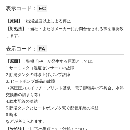
表示コード：
EC
【原因】
：出湯温度以上による停止
【対処法】
：当社・またはメーカーにお問合せされる事を推奨致
します。
表示コード：
FA
【原因】
：警報「FA」が発生する原因としては、
1.サーミスタ（温度センサー）の故障
2.貯湯タンクの沸き上げポンプ故障
3..ヒートポンプ部品の故障
（高圧圧力スイッチ・プリント基板・電子膨張弁の不具合、水熱
交換器の詰まり等）
4.給水配管の凍結
5.貯湯タンクとヒートポンプを繋ぐ配管系統の凍結
6.断水
などが考えられます。
【対処法】
：以下の手順にてご対処ください。