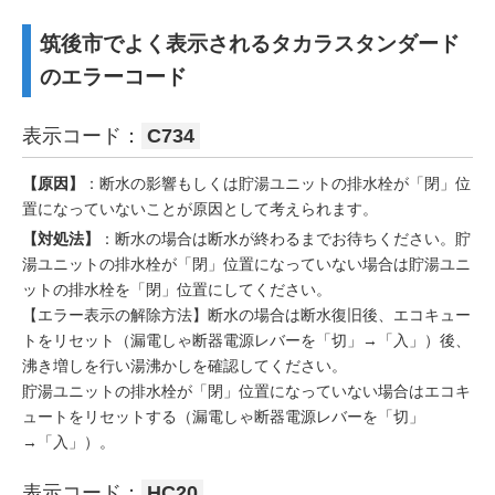
筑後市でよく表示されるタカラスタンダード
のエラーコード
表示コード：
C734
【原因】
：断水の影響もしくは貯湯ユニットの排水栓が「閉」位
置になっていないことが原因として考えられます。
【対処法】
：断水の場合は断水が終わるまでお待ちください。貯
湯ユニットの排水栓が「閉」位置になっていない場合は貯湯ユニ
ットの排水栓を「閉」位置にしてください。
【エラー表示の解除方法】断水の場合は断水復旧後、エコキュー
トをリセット（漏電しゃ断器電源レバーを「切」→「入」）後、
沸き増しを行い湯沸かしを確認してください。
貯湯ユニットの排水栓が「閉」位置になっていない場合はエコキ
ュートをリセットする（漏電しゃ断器電源レバーを「切」
→「入」）。
表示コード：
HC20