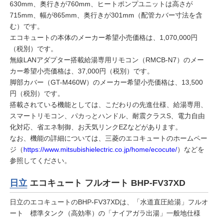
630mm、奥行きが760mm、ヒートポンプユニットは高さが
715mm、幅が865mm、奥行きが301mm（配管カバー寸法を含
む）です。
エコキュートの本体のメーカー希望小売価格は、1,070,000円
（税別）です。
無線LANアダプター搭載給湯専用リモコン（RMCB-N7）のメー
カー希望小売価格は、37,000円（税別）です。
脚部カバー（GT-M460W）のメーカー希望小売価格は、13,500
円（税別）です。
搭載されている機能としては、こだわりの先進仕様、給湯専用、
スマートリモコン、パカっとハンドル、耐震クラスS、電力自由
化対応、省エネ制御、お天気リンクEZなどがあります。
なお、機能の詳細については、三菱のエコキュートのホームペー
ジ（
https://www.mitsubishielectric.co.jp/home/ecocute/
）などを
参照してください。
日立
エコキュート フルオート BHP-FV37XD
日立のエコキュートのBHP-FV37XDは、「水道直圧給湯」フルオ
ート 標準タンク（高効率）の「ナイアガラ出湯」一般地仕様