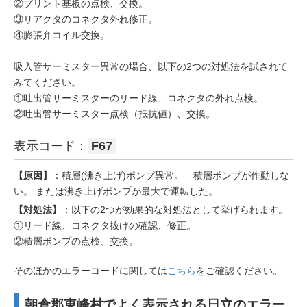
②プリント基板の点検、交換。
③リアクタのコネクタ外れ修正。
④膨張弁コイル交換。
吸入管サーミスター異常の場合、以下の2つの対処法を試されて
みてください。
①吐出管サーミスターのリード線、コネクタの外れ点検。
②吐出管サーミスター点検（抵抗値）、交換。
表示コード：
F67
【原因】
：積層(沸き上げ)ポンプ異常。 積層ポンプが作動しな
い。 または沸き上げポンプが最大で運転した。
【対処法】
：以下の2つが効果的な対処法として挙げられます。
①リード線、コネクタ抜けの確認、修正。
②積層ポンプの点検、交換。
そのほかのエラーコードに関しては
こちら
をご確認ください。
朝倉郡東峰村でよく表示される日立のエラー