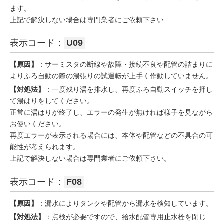
ます。
上記で解決しない場合は専門業者にご依頼下さい
表示コード：
U09
【原因】
：サーミスタの断線や故障・接続不良や配管の詰まりに
よりふろ自動の際の湯張りの試運転が上手く作動していません。
【対処法】
：一度残り湯を排水し、再度ふろ自動スイッチを押し
て湯はりをしてください。
正常に湯はりが終了し、エラーの発生が無ければ様子を見ながら
お使いください。
再度エラーが表示される場合には、本体や配管などの不具合の可
能性が考えられます。
上記で解決しない場合は専門業者にご依頼下さい。
表示コード：
F08
【原因】
：漏水によりタンクや配管から漏水を検知しています。
【対処法】
：点検が必要ですので、給水配管専用止水栓を閉じ