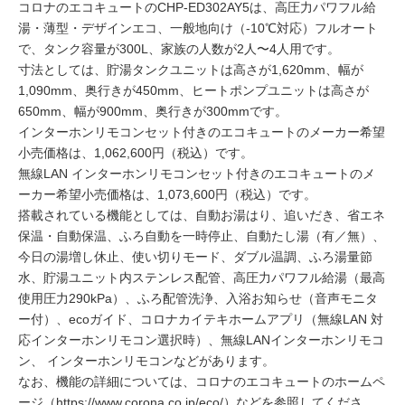
コロナのエコキュートのCHP-ED302AY5は、高圧力パワフル給
湯・薄型・デザインエコ、一般地向け（-10℃対応）フルオート
で、タンク容量が300L、家族の人数が2人〜4人用です。
寸法としては、貯湯タンクユニットは高さが1,620mm、幅が
1,090mm、奥行きが450mm、ヒートポンプユニットは高さが
650mm、幅が900mm、奥行きが300mmです。
インターホンリモコンセット付きのエコキュートのメーカー希望
小売価格は、1,062,600円（税込）です。
無線LAN インターホンリモコンセット付きのエコキュートのメ
ーカー希望小売価格は、1,073,600円（税込）です。
搭載されている機能としては、自動お湯はり、追いだき、省エネ
保温・自動保温、ふろ自動を一時停止、自動たし湯（有／無）、
今日の湯増し休止、使い切りモード、ダブル温調、ふろ湯量節
水、貯湯ユニット内ステンレス配管、高圧力パワフル給湯（最高
使用圧力290kPa）、ふろ配管洗浄、入浴お知らせ（音声モニタ
ー付）、ecoガイド、コロナカイテキホームアプリ（無線LAN 対
応インターホンリモコン選択時）、無線LANインターホンリモコ
ン、 インターホンリモコンなどがあります。
なお、機能の詳細については、コロナのエコキュートのホームペ
ージ（
https://www.corona.co.jp/eco/
）などを参照してくださ