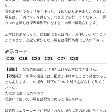
い。
③お湯をいつもより多く使った、冷めた残り湯をあたため直した
場合は、「満タン」を押して、わき上げを行ってください。（満
タンわき増しは深夜時間帯になると、自動で解除されます）
正常にお湯がわくと、自動的に表示は消え、お使いいただくこと
ができます。上記で解決しない場合は専門業者にご依頼下さい。
表示コード：
C03
C19
C20
C21
C27
C30
【原因】
：配管の凍結により沸き上げが正常にできません。
【対処法】
：冬季の場合には、配管が凍結することで発生するこ
ともあります。この場合、以下の2つの対処法を試されて見てく
ださい。
①自然に溶けるのを待つ
②急いで使いたい場合は配管にぬるま湯をかける
対処後にエラーコードが解除されない場合は別の原因が考えられ