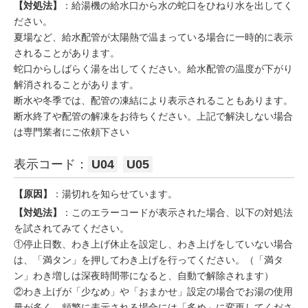
【対処法】
：給湯機の給水口から水の蛇口をひねり水を出してく
ださい。
夏場など、給水配管が太陽熱で温まっている場合に一時的に表示
されることがあります。
蛇口からしばらく湯を出してください。給水配管の温度が下がり
解消されることがあります。
断水や冬季では、配管の凍結により表示されることもあります。
断水終了や配管の解凍をお待ちください。上記で解決しない場合
は専門業者にご依頼下さい
表示コード：
U04
U05
【原因】
：湯切れを知らせています。
【対処法】
：このエラーコードが表示された場合、以下の対処法
を試されてみてください。
①停止日数、わき上げ休止を設定し、わき上げをしていない場合
は、「満タン」を押してわき上げを行ってください。（「満タ
ン」わき増しは深夜時間帯になると、自動で解除されます）
②わき上げが「少なめ」や「おまかせ」設定の場合でお湯の使用
量が多く、頻繁に表示される場合には「多め」に変更してくださ