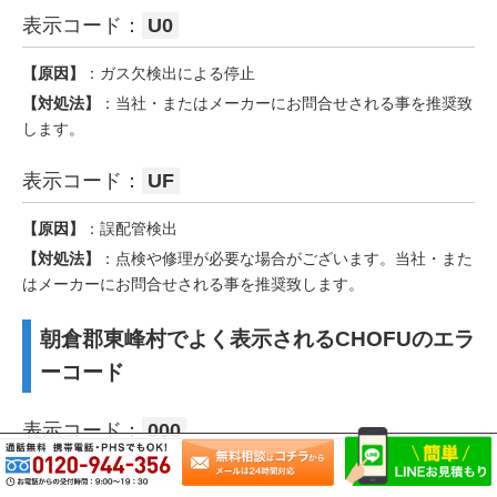
表示コード：
U0
【原因】
：ガス欠検出による停止
【対処法】
：当社・またはメーカーにお問合せされる事を推奨致
します。
表示コード：
UF
【原因】
：誤配管検出
【対処法】
：点検や修理が必要な場合がございます。当社・また
はメーカーにお問合せされる事を推奨致します。
朝倉郡東峰村でよく表示されるCHOFUのエラ
ーコード
表示コード：
000
【原因】
：停電発生。停電復帰時に【警報履歴】としてセットさ