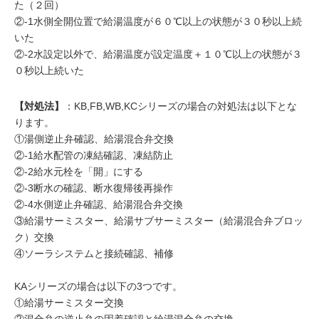
た（２回）
②-1水側全開位置で給湯温度が６０℃以上の状態が３０秒以上続
いた
②-2水設定以外で、給湯温度が設定温度＋１０℃以上の状態が３
０秒以上続いた
【対処法】
：KB,FB,WB,KCシリーズの場合の対処法は以下とな
ります。
①湯側逆止弁確認、給湯混合弁交換
②-1給水配管の凍結確認、凍結防止
②-2給水元栓を「開」にする
②-3断水の確認、断水復帰後再操作
②-4水側逆止弁確認、給湯混合弁交換
③給湯サーミスター、給湯サブサーミスター（給湯混合弁ブロッ
ク）交換
④ソーラシステムと接続確認、補修
KAシリーズの場合は以下の3つです。
①給湯サーミスター交換