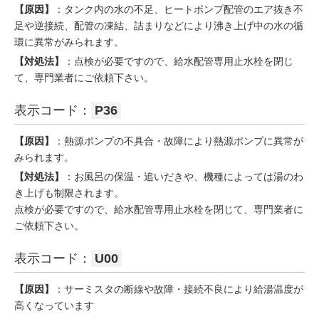
【原因】
：タンク内の水の不足、ヒートポンプ配管のエア抜き不
足や逆接続、配管の凍結、詰まりなどにより沸き上げ中の水の循
環に異常がみられます。
【対処法】
：点検が必要ですので、給水配管専用止水栓を閉じ
て、専門業者にご依頼下さい。
表示コード：
P36
【原因】
：熱源ポンプの不具合・故障により熱源ポンプに異常が
みられます。
【対処法】
：お風呂の保温・追いだきや、機種によっては湯のわ
き上げも制限されます。
点検が必要ですので、給水配管専用止水栓を閉じて、専門業者に
ご依頼下さい。
表示コード：
U00
【原因】
：サーミスタの断線や故障・接続不良により給湯温度が
高くなっています