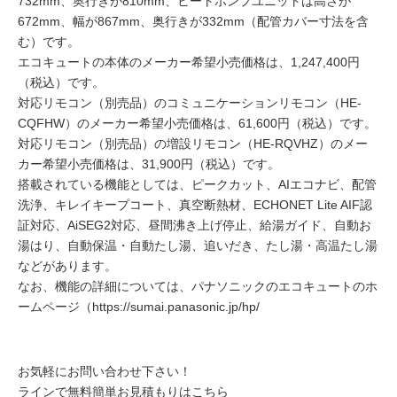
732mm、奥行きが810mm、ヒートポンプユニットは高さが
672mm、幅が867mm、奥行きが332mm（配管カバー寸法を含
む）です。
エコキュートの本体のメーカー希望小売価格は、1,247,400円
（税込）です。
対応リモコン（別売品）のコミュニケーションリモコン（HE-
CQFHW）のメーカー希望小売価格は、61,600円（税込）です。
対応リモコン（別売品）の増設リモコン（HE-RQVHZ）のメー
カー希望小売価格は、31,900円（税込）です。
搭載されている機能としては、ピークカット、AIエコナビ、配管
洗浄、キレイキープコート、真空断熱材、ECHONET Lite AIF認
証対応、AiSEG2対応、昼間沸き上げ停止、給湯ガイド、自動お
湯はり、自動保温・自動たし湯、追いだき、たし湯・高温たし湯
などがあります。
なお、機能の詳細については、パナソニックのエコキュートのホ
ームページ（https://sumai.panasonic.jp/hp/
お気軽にお問い合わせ下さい！
ラインで無料簡単お見積もりはこちら