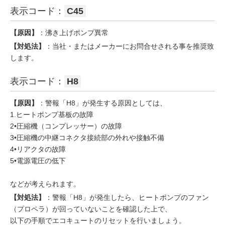
表示コード：
C45
【原因】
：沸き上げポンプ異常
【対処法】
：当社・またはメーカーにお問合せされる事を推奨致
します。
表示コード：
H8
【原因】
：警報「H8」が発生する原因としては、
1.ヒートポンプ基板の故障
2•圧縮機（コンプレッサー）の故障
3•圧縮機の中継コネクタ接続部の外れや接触不備
4•リアクタの故障
5•電源電圧の低下
などが考えられます。
【対処法】
：警報「H8」が発生したら、ヒートポンプのファン
（プロペラ）が回っていないことを確認した上で、
以下の手順でエコキュートのリセットを行いましょう。