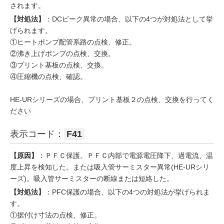
されます。
【対処法】
：DCピーク異常の場合、以下の4つが対処法として挙
げられます。
①ヒートポンプ配管系路の点検、修正。
②沸き上げポンプの点検、交換。
③プリント基板の点検、交換。
④圧縮機の点検、確認。
HE-URシリーズの場合、プリント基板２の点検、交換を行ってく
ださい
表示コード：
F41
【原因】
：ＰＦＣ保護。ＰＦＣ内部で電源電圧降下、過電流、温
度上昇を検知した。または吸入管サーミスター異常(HE-URシリ
ーズ)。吸入管サーミスターの断線または短絡した。
【対処法】
：PFC保護の場合、以下の4つの対処法が挙げられま
す。
①据付け寸法の点検、修正。