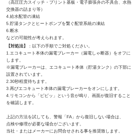
（高圧圧力スイッチ・プリント基板・電子膨張弁の不具合、水熱
交換器の詰まり等）
4.給水配管の凍結
5.貯湯タンクとヒートポンプを繋ぐ配管系統の凍結
6.断水
などの可能性が考えられます。
【対処法】
：以下の手順でご対処ください。
1.エコキュート本体の漏電ブレーカー（漏電しゃ断器）をオフに
します。
※漏電ブレーカーは、エコキュート本体（貯湯タンク）の下部に
設置されています。
2.30秒程度待ちます。
3.再びエコキュート本体の漏電ブレーカーをオンにします。
4.リモコンから「ピピッ」という音が鳴り、画面が復旧すること
を確認します。
上記の方法を試しても、警報「FA」から復旧しない場合は、
点検や修理が必要な場合がございます。
当社・またはメーカーにお問合せされる事を推奨致します。