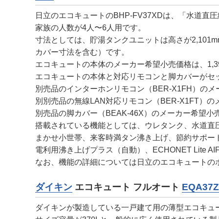
日立のエコキュートのBHP-FV37XDは、「水道
家族の人数が4人〜6人用です。
寸法としては、貯湯タンクユニットは高さが2,101mm
カバー寸法を含む）です。
エコキュートの本体のメーカー希望小売価格は、1,39
エコキュートの本体と対応リモコンと脚カバーがセット
別売品のインターホンリモコン（BER-X1FH）のメ
別別売品の無線LAN対応リモコン（BER-X1FT）の
別売品の脚カバー（BEAK-46X）のメーカー希望小売
搭載されている機能としては、ウレタンク、水道直
まかせ小世帯、来客時満タン沸き上げ、節約サポー
電利用沸き上げプラス（自動）、ECHONET Lit
なお、機能の詳細については日立のエコキュートの
ダイキン
エコキュート フルオート
EQA37Z
ダイキンが製造している一戸建て用の薄型エコキュ