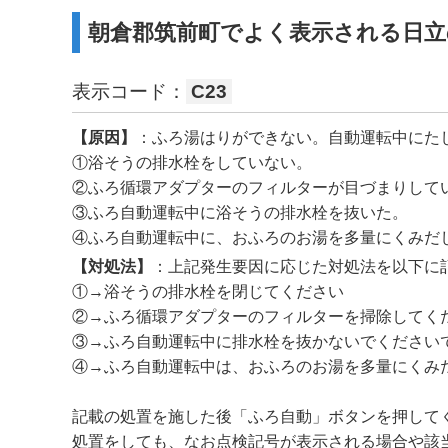
朝倉郡筑前町でよく表示される日立
表示コード：
C23
【原因】
：ふろ湯はりができない。自動運転中にた
①浴そうの排水栓をしていない。
②ふろ循環アダプターのフィルターが目づまりして
③ふろ自動運転中に浴そうの排水栓を抜いた。
④ふろ自動運転中に、おふろのお湯を多量にくみだ
【対処法】
：上記発生要因に応じた対処法を以下に
①→浴そうの排水栓を閉じてください
②→ふろ循環アダプターのフィルターを掃除してく
③→ふろ自動運転中に排水栓を抜かないでください
④→ふろ自動運転中は、おふろのお湯を多量にくみ
記載の処置を施した後「ふろ自動」ボタンを押して
処置をしても、なお点検記号が表示される場合や該