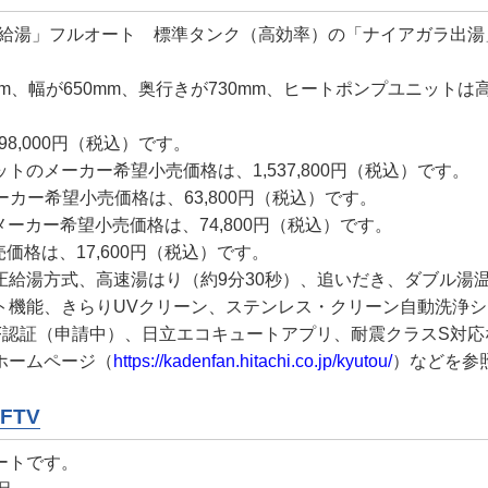
直圧給湯」フルオート 標準タンク（高効率）の「ナイアガラ出湯」
、幅が650mm、奥行きが730mm、ヒートポンプユニットは高さ
8,000円（税込）です。
のメーカー希望小売価格は、1,537,800円（税込）です。
ーカー希望小売価格は、63,800円（税込）です。
メーカー希望小売価格は、74,800円（税込）です。
価格は、17,600円（税込）です。
圧給湯方式、高速湯はり（約9分30秒）、追いだき、ダブル湯
ト機能、きらりUVクリーン、ステンレス・クリーン自動洗浄
e AIF認証（申請中）、日立エコキュートアプリ、耐震クラスS対
ホームページ（
https://kadenfan.hitachi.co.jp/kyutou/
）などを参
FTV
ートです。