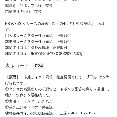
⑥沸き上げポンプ点検、交換
⑦膨張弁の点検、交換
KB,WB,KCシリーズの場合、以下の4つの対処法が挙げられま
す。
①入水サーミスター外れ確認、正規取付
②出湯サーミスター外れ確認、正規取付
③膨張弁コネクタ外れ確認、正規取付
④膨張弁コイル抵抗確認[正常46.3Ω(20℃の時)]
表示コード：
F24
【原因】
：冷凍サイクル異常。発生要因として、以下の5つが挙
げられます。
①タンクに残湯ありの状態でヒートポンプ配管の戻り（湯側）、
往き（水側）を逆接続した。
②出湯サーミスターが外れた。
③沸き上げポンプの作動確認。
④膨張弁コイルの抵抗値確認。（正常）46±3Ω（20℃）