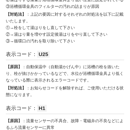
③浴槽循環金具のフィルターの汚れの詰まりが原因
【対処法】
：上記の要因に対するそれぞれの対処法を以下に記載
いたします。
①→栓をして湯はりをし直して下さい
②→湯はり量を増やす設定後湯はりをやり直して下さい
③→循環口の汚れを取り除いて下さい
表示コード：
U25
【原因】
：自動保温中（自動湯かげん中）に浴槽の栓を抜いた
り、栓が抜けかかっているなどで、水位が浴槽循環金具より低く
なっている際に表示されるエラーコードです。
【対処法】
：お知らせコードを解除すれば、ご使用いただける状
態になります。
表示コード：
H1
【原因】
：流量センサーの不具合、故障・電磁弁の不良などによ
るふろ流量センサーに異常