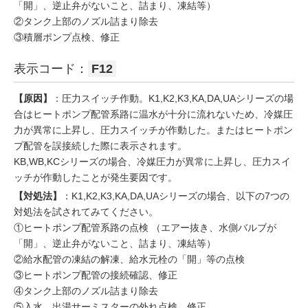
「開」、逆止弁がないこと、詰まり、凍結等）
②タンク上部のノズル詰まり除去
③積層ポンプ点検、修正
表示コード：
F12
【原因】
：圧力スイッチ作動。K1,K2,K3,KA,DA,UAシリーズの場
合はヒートポンプ配管系路に温水が十分に流れないため、冷媒圧
力が異常に上昇し、圧力スイッチが作動した。またはヒートポン
プ配管を誤接続した際に表示されます。
KB,WB,KCシリーズの場合、冷媒圧力が異常に上昇し、圧力スイ
ッチが作動したことが発生要因です。
【対処法】
：K1,K2,K3,KA,DA,UAシリーズの場合、以下の7つの
対処法を試されてみてください。
①ヒートポンプ配管系路の点検 （エアー抜き、水側バルブが
「開」、逆止弁がないこと、詰まり、凍結等）
②給水配管の凍結の解凍、給水元栓の「開」等の点検
③ヒートポンプ配管の接続確認、修正
④タンク上部のノズル詰まり除去
⑤入水、出湯サーミスターの外れ点検、修正