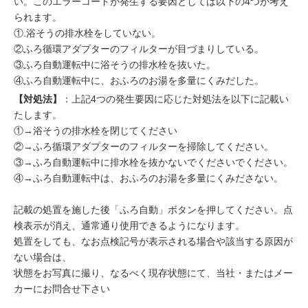
い。このエラーコードが発生する要因としては以下の4つが考え
られます。
①.浴そうの排水栓をしていない。
②ふろ循環アダプターのフィルターが目づまりしている。
③ふろ自動運転中に浴そうの排水栓を抜いた。
④ふろ自動運転中に、おふろのお湯を多量にくみだした。
【対処法】
：上記4つの発生要因に応じた対処法を以下に記載い
たします。
①→浴そうの排水栓を閉じてください
②→ふろ循環アダプターのフィルターを掃除してください。
③→ふろ自動運転中に排水栓を抜かないでくださいでください。
④→ふろ自動運転中は、おふろのお湯を多量にくみださない。
記載の処置を施した後「ふろ自動」ボタンを押してください。点
検表示が消え、通常通り使用できるようになります。
処置をしても、なお点検記号が表示される場合や該当する原因が
ない場合は、
状態をお写真に撮り、なるべく現存状態にて、当社・またはメー
カーにお問合せ下さい