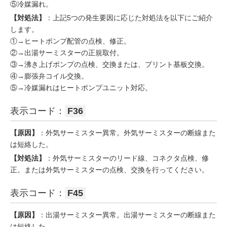
⑤冷媒漏れ。
【対処法】
：上記5つの発生要因に応じた対処法を以下にご紹介
します。
①→ヒートポンプ配管の点検、修正。
②→出湯サーミスターの正規取付。
③→沸き上げポンプの点検、交換または、プリント基板交換。
④→膨張弁コイル交換。
⑤→冷媒漏れはヒートポンプユニット対応。
表示コード：
F36
【原因】
：外気サーミスター異常。外気サーミスターの断線また
は短絡した。
【対処法】
：外気サーミスターのリード線、コネクタ点検、修
正。または外気サーミスターの点検、交換を行ってください。
表示コード：
F45
【原因】
：出湯サーミスター異常。出湯サーミスターの断線また
は短絡した。