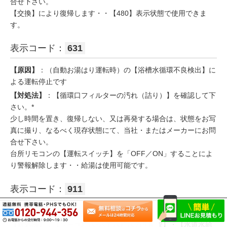
合せ下さい。
【交換】により復帰します・・【480】表示状態で使用できま
す。
表示コード：
631
【原因】
：（自動お湯はり運転時）の【浴槽水循環不良検出】に
よる運転停止です
【対処法】
：【循環口フィルターの汚れ（詰り）】を確認して下
さい。*
少し時間を置き、復帰しない、又は再発する場合は、状態をお写
真に撮り、なるべく現存状態にて、当社・またはメーカーにお問
合せ下さい。
台所リモコンの【運転スイッチ】を「OFF／ON」することによ
り警報解除します・・給湯は使用可能です。
表示コード：
911
【原因】
：給水温度高温検知による運転停止です
【対処法】
：【ソーラ給水･水道水給水の逆配管】・【水道水給