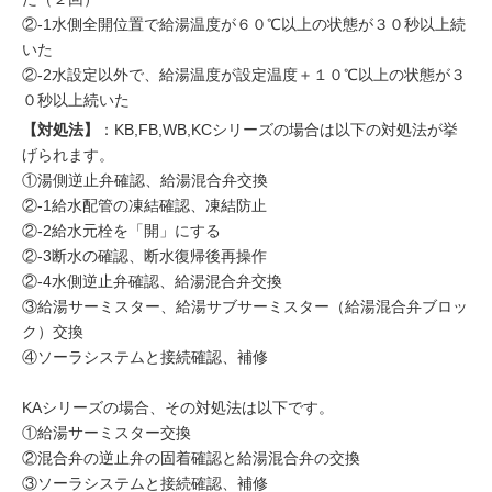
②-1水側全開位置で給湯温度が６０℃以上の状態が３０秒以上続
いた
②-2水設定以外で、給湯温度が設定温度＋１０℃以上の状態が３
０秒以上続いた
【対処法】
：KB,FB,WB,KCシリーズの場合は以下の対処法が挙
げられます。
①湯側逆止弁確認、給湯混合弁交換
②-1給水配管の凍結確認、凍結防止
②-2給水元栓を「開」にする
②-3断水の確認、断水復帰後再操作
②-4水側逆止弁確認、給湯混合弁交換
③給湯サーミスター、給湯サブサーミスター（給湯混合弁ブロッ
ク）交換
④ソーラシステムと接続確認、補修
KAシリーズの場合、その対処法は以下です。
①給湯サーミスター交換
②混合弁の逆止弁の固着確認と給湯混合弁の交換
③ソーラシステムと接続確認、補修