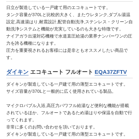
日立が製造している一戸建て用のエコキュートです。
タンク容量が370Lと比較的大きく、またウレタンク,ダブル湯温
設定,高速湯はり,耐震設計,配管自動洗浄,ステンレス・クリーン自
動洗浄システムと機能が充実しているのも大きな特徴です。
ナイアガラ出湯対応機種で水道直圧給湯の業界ナンバーワンの圧
力を誇る機種になります。
圧力を重要視されるお客様には是非ともオススメしたい商品で
す。
ダイキン
エコキュート フルオート
EQA37ZFTV
ダイキンが製造している一戸建て用の薄型エコキュートです。
サイズ容量が370Lと一般的に広く使用されている製品。
マイクロバブル入浴,高圧力パワフル給湯など便利な機能が搭載
されているほか、フルオートであるため湯はりや保温を自動で行
ってくれます。
非常に多くのお問い合わせを頂いております。
ダイキンが製造している一戸建て用の薄型エコキュートです。