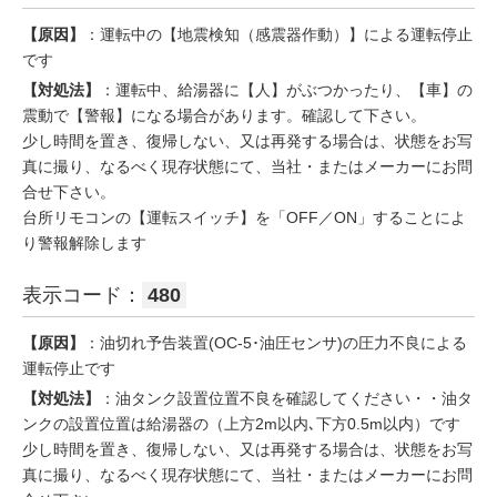
【原因】
：運転中の【地震検知（感震器作動）】による運転停止
です
【対処法】
：運転中、給湯器に【人】がぶつかったり、【車】の
震動で【警報】になる場合があります。確認して下さい。
少し時間を置き、復帰しない、又は再発する場合は、状態をお写
真に撮り、なるべく現存状態にて、当社・またはメーカーにお問
合せ下さい。
台所リモコンの【運転スイッチ】を「OFF／ON」することによ
り警報解除します
表示コード：
480
【原因】
：油切れ予告装置(OC-5･油圧センサ)の圧力不良による
運転停止です
【対処法】
：油タンク設置位置不良を確認してください・・油タ
ンクの設置位置は給湯器の（上方2m以内､下方0.5m以内）です
少し時間を置き、復帰しない、又は再発する場合は、状態をお写
真に撮り、なるべく現存状態にて、当社・またはメーカーにお問