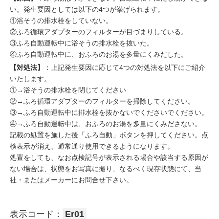
い。発生要因としては以下の4つが挙げられます。
①浴そうの排水栓をしていない。
②ふろ循環アダプターのフィルターが目づまりしている。
③ふろ自動運転中に浴そうの排水栓を抜いた。
④ふろ自動運転中に、おふろのお湯を多量にくみだした。
【対処法】
：上記発生要因に応じて4つの対処法を以下にご紹介
いたします。
①→浴そうの排水栓を閉じてください
②→ふろ循環アダプターのフィルターを掃除してください。
③→ふろ自動運転中に排水栓を抜かないでくださいでください。
④→ふろ自動運転中は、おふろのお湯を多量にくみださない。
記載の処置を施した後「ふろ自動」ボタンを押してください。点
検表示が消え、通常通り使用できるようになります。
処置をしても、なお点検記号が表示される場合や該当する原因が
ない場合は、状態をお写真に撮り、なるべく現存状態にて、当
社・またはメーカーにお問合せ下さい。
表示コード：
Er01