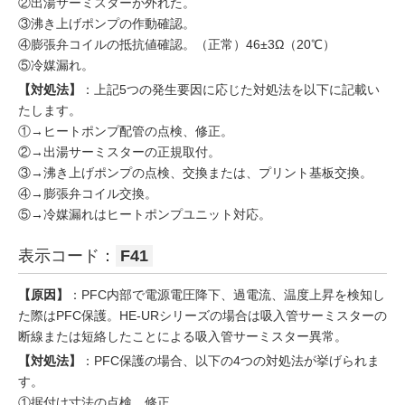
②出湯サーミスターが外れた。
③沸き上げポンプの作動確認。
④膨張弁コイルの抵抗値確認。（正常）46±3Ω（20℃）
⑤冷媒漏れ。
【対処法】
：上記5つの発生要因に応じた対処法を以下に記載い
たします。
①→ヒートポンプ配管の点検、修正。
②→出湯サーミスターの正規取付。
③→沸き上げポンプの点検、交換または、プリント基板交換。
④→膨張弁コイル交換。
⑤→冷媒漏れはヒートポンプユニット対応。
表示コード：
F41
【原因】
：PFC内部で電源電圧降下、過電流、温度上昇を検知し
た際はPFC保護。HE-URシリーズの場合は吸入管サーミスターの
断線または短絡したことによる吸入管サーミスター異常。
【対処法】
：PFC保護の場合、以下の4つの対処法が挙げられま
す。
①据付け寸法の点検、修正。