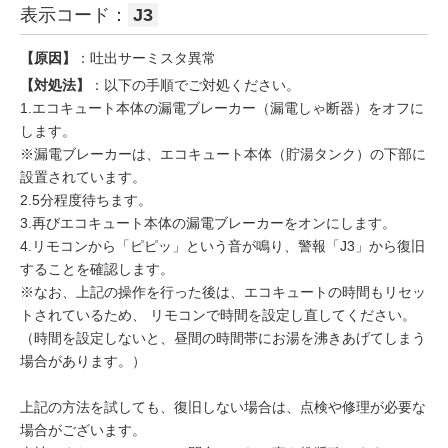
表示コード：
J3
【原因】
：吐出サーミスタ異常
【対処法】
：以下の手順でご対処ください。
1.エコキュート本体の漏電ブレーカー（漏電しゃ断器）をオフに
します。
※漏電ブレーカーは、エコキュート本体（貯湯タンク）の下部に
設置されています。
2.5分程度待ちます。
3.再びエコキュート本体の漏電ブレーカーをオンにします。
4.リモコンから「ピピッ」という音が鳴り、警報「J3」から復旧
することを確認します。
※なお、上記の操作を行った後は、エコキュートの時間もリセッ
トされているため、 リモコンで時間を設定し直してください。
（時間を設定しないと、昼間の時間帯にお湯を沸きあげてしまう
場合があります。）
上記の方法を試しても、復旧しない場合は、点検や修理が必要な
場合がございます。