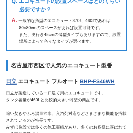
Q.
エコキュートの設置スペースはどのくらい
必要ですか？
A.
一般的な角型のエコキュート370ℓ、460ℓであれば
80×80cmのスペースがあれば設置可能です。
また、奥行き45cmの薄型タイプもありますので、設置
場所によって色々なタイプが選べます。
名古屋市西区で人気のエコキュート型番
日立
エコキュート フルオート
BHP-FS46WH
日立が製造している一戸建て用のエコキュートです。
タンク容量が460Lと比較的大きい薄型の商品です。
追い焚きやふろ湯量節水、入浴剤対応などさまざまな機能を搭載
されているのが特長です。
みずほ住設では多くの施工実績があり、多くのお客様に喜ばれて