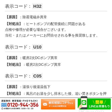
表示コード：
H32
【原因】
：除霜電磁弁異常
【対処法】
：ヒートポンプの配管接続に問題がある
点検や修理が必要な場合がございます。
当社・またはメーカーにお問合せされる事を推奨致します。
表示コード：
U10
【原因】
：暖房2次DCポンプ異常
【対処法】
：暖房2次DCポンプ異常
表示コード：
C05
【原因】
：湯張り後湯温低下
【対処法】
：風呂のお湯を少し排水した後、追い焚きボタンを押
してください。
名古屋市西区でよく表示される四変テックの