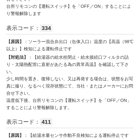
台所リモコンの【運転スイッチ】を「OFF／ON」することによ
り警報解除します
表示コード：
334
【原因】
：ソーラー混合弁出口（缶体入口）温度の【高温（98℃
以上）】検知による運転停止です
【対処法】
：【給湯器の給水栓閉止・給水接続口フィルタの詰
り・太陽熱配管に直射があたる為の異常高温】を確認して下さ
い。
少し時間を置き、復帰しない、又は再発する場合は、状態をお写
真に撮り、なるべく現存状態にて、当社・またはメーカーにお問
合せ下さい。
温度低下後、台所リモコンの【運転スイッチ】を「OFF／ON」
することにより警報解除します。
表示コード：
411
【原因】
：【給湯水量センサ作動不良検知による運転停止です