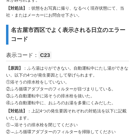
【対処法】
：状態をお写真に撮り、なるべく現存状態にて、当
社・またはメーカーにお問合せ下さい。
名古屋市西区でよく表示される日立のエラー
コード
表示コード：
C23
【原因】
：ふろ湯はりができない。自動運転中にたし湯ができな
い。以下の4つが発生要因として挙げられます。
①浴そうの排水栓をしていない。
②ふろ循環アダプターのフィルターが目づまりしている。
③ふろ自動運転中に浴そうの排水栓を抜いた。
④ふろ自動運転中に、おふろのお湯を多量にくみだした。
【対処法】
：上記4つの発生要因それぞれの対処法を以下に記載
いたします。
①→浴そうの排水栓を閉じてください
②→ふろ循環アダプターのフィルターを掃除してください