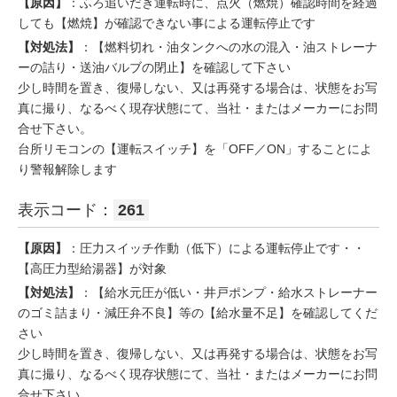
【原因】
：ふろ追いだき運転時に、点火（燃焼）確認時間を経過
しても【燃焼】が確認できない事による運転停止です
【対処法】
：【燃料切れ・油タンクへの水の混入・油ストレーナ
ーの詰り・送油バルブの閉止】を確認して下さい
少し時間を置き、復帰しない、又は再発する場合は、状態をお写
真に撮り、なるべく現存状態にて、当社・またはメーカーにお問
合せ下さい。
台所リモコンの【運転スイッチ】を「OFF／ON」することによ
り警報解除します
表示コード：
261
【原因】
：圧力スイッチ作動（低下）による運転停止です・・
【高圧力型給湯器】が対象
【対処法】
：【給水元圧が低い・井戸ポンプ・給水ストレーナー
のゴミ詰まり・減圧弁不良】等の【給水量不足】を確認してくだ
さい
少し時間を置き、復帰しない、又は再発する場合は、状態をお写
真に撮り、なるべく現存状態にて、当社・またはメーカーにお問
合せ下さい。