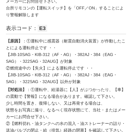
メーカーにお問合せ下さい。
台所リモコンの【運転スイッチ】を「OFF／ON」することによ
り警報解除します
表示コード：
E3
【原因】
：①運転中に感震器（耐震自動消火装置）が作動したこ
とによる運転停止です ・・
【JIB-10SAG・KIB-312（AF・AG）・382AJ・384（EAG・
SAG）・322SAG・32AUG】が対象
②燃焼途中の【失火】による運転停止です ・・
【JIB-10SAG・KIB-312（AF・AG）・382AJ・384（EAG・
SAG）・322SAG・32AUG】以外が対象
【対処法】
：①運転中、給湯器に【人】がぶつかったり、【車】
の震動で【警報】になる場合があります。確認して下さい。
少し時間を置き、復帰しない、又は再発する場合は、
状態をお写真に撮り、なるべく現存状態にて、当社・またはメー
カーにお問合せ下さい。
②【燃料切れ・油タンクへの水の混入・油ストレーナーの詰り・
送油バルブの閉止・給（排気）経路の閉塞】を確認して下さい。