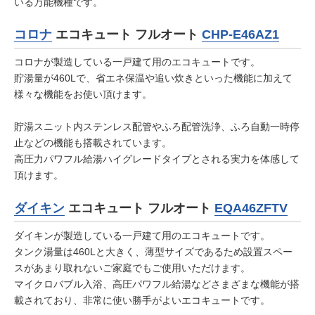
いる万能機種です。
コロナ
エコキュート フルオート
CHP-E46AZ1
コロナが製造している一戸建て用のエコキュートです。
貯湯量が460Lで、省エネ保温や追い炊きといった機能に加えて
様々な機能をお使い頂けます。
貯湯スニット内ステンレス配管やふろ配管洗浄、ふろ自動一時停
止などの機能も搭載されています。
高圧力パワフル給湯ハイグレードタイプとされる実力を体感して
頂けます。
ダイキン
エコキュート フルオート
EQA46ZFTV
ダイキンが製造している一戸建て用のエコキュートです。
タンク湯量は460Lと大きく、薄型サイズであるため設置スペー
スがあまり取れないご家庭でもご使用いただけます。
マイクロバブル入浴、高圧パワフル給湯などさまざまな機能が搭
載されており、非常に使い勝手がよいエコキュートです。