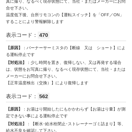
真に撮り、なるべく現存状態にて、当社・またはメーカーにお問
合せ下さい。
温度低下後、台所リモコンの【運転スイッチ】を「OFF／ON」
することにより警報解除します
表示コード：
470
【原因】
：バーナーサーミスタの【断線 又は ショート】によ
る運転停止です
【対処法】
：少し時間を置き、復帰しない、又は再発する場合
は、状態をお写真に撮り、なるべく現存状態にて、当社・または
メーカーにお問合せ下さい。
【正常温度検出（交換）】により復帰します
表示コード：
562
【原因】
：お湯はり開始したにもかかわらず【お湯はり量】が測
定できない事による運転停止です
【対処法】
：【断水･給水栓閉止･ストレーナーゴミ詰まり】等、
給水不良を確認して下さい。