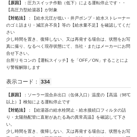
【原因】
：圧力スイッチ作動（低下）による運転停止です・・
【高圧力型給湯器】が対象
【対処法】
：【給水元圧が低い・井戸ポンプ・給水ストレーナー
のゴミ詰まり・減圧弁不良】等の【給水量不足】を確認してくだ
さい
少し時間を置き、復帰しない、又は再発する場合は、状態をお写
真に撮り、なるべく現存状態にて、当社・またはメーカーにお問
合せ下さい。
台所リモコンの【運転スイッチ】を「OFF／ON」することによ
り警報解除します
表示コード：
334
【原因】
：ソーラー混合弁出口（缶体入口）温度の【高温（98℃
以上）】検知による運転停止です
【対処法】
：【給湯器の給水栓閉止・給水接続口フィルタの詰
り・太陽熱配管に直射があたる為の異常高温】を確認して下さ
い。
少し時間を置き、復帰しない、又は再発する場合は、状態をお写