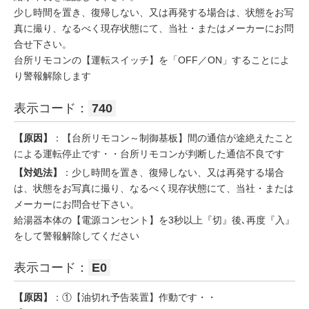
少し時間を置き、復帰しない、又は再発する場合は、状態をお写
真に撮り、なるべく現存状態にて、当社・またはメーカーにお問
合せ下さい。
台所リモコンの【運転スイッチ】を「OFF／ON」することによ
り警報解除します
表示コード：
740
【原因】
：【台所リモコン～制御基板】間の通信が途絶えたこと
による運転停止です・・台所リモコンが判断した通信不良です
【対処法】
：少し時間を置き、復帰しない、又は再発する場合
は、状態をお写真に撮り、なるべく現存状態にて、当社・または
メーカーにお問合せ下さい。
給湯器本体の【電源コンセント】を3秒以上『切』後､再度『入』
をして警報解除してください
表示コード：
E0
【原因】
：①【油切れ予告装置】作動です・・