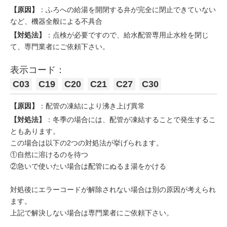
【原因】
：ふろへの給湯を開閉する弁が完全に閉止できていない
など、機器全般による不具合
【対処法】
：点検が必要ですので、給水配管専用止水栓を閉じ
て、専門業者にご依頼下さい。
表示コード：
C03
C19
C20
C21
C27
C30
【原因】
：配管の凍結により沸き上げ異常
【対処法】
：冬季の場合には、配管が凍結することで発生するこ
ともあります。
この場合は以下の2つの対処法が挙げられます。
①自然に溶けるのを待つ
②急いで使いたい場合は配管にぬるま湯をかける
対処後にエラーコードが解除されない場合は別の原因が考えられ
ます。
上記で解決しない場合は専門業者にご依頼下さい。