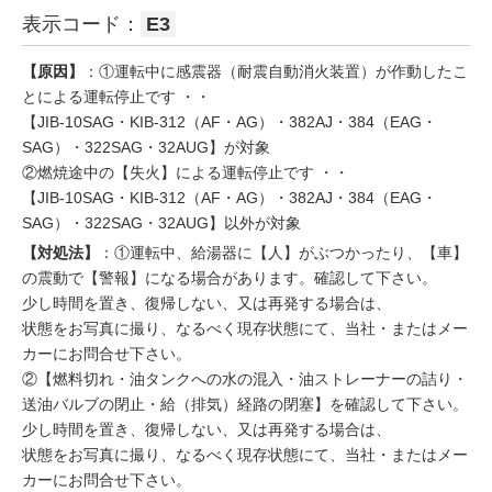
表示コード：
E3
【原因】
：①運転中に感震器（耐震自動消火装置）が作動したこ
とによる運転停止です ・・
【JIB-10SAG・KIB-312（AF・AG）・382AJ・384（EAG・
SAG）・322SAG・32AUG】が対象
②燃焼途中の【失火】による運転停止です ・・
【JIB-10SAG・KIB-312（AF・AG）・382AJ・384（EAG・
SAG）・322SAG・32AUG】以外が対象
【対処法】
：①運転中、給湯器に【人】がぶつかったり、【車】
の震動で【警報】になる場合があります。確認して下さい。
少し時間を置き、復帰しない、又は再発する場合は、
状態をお写真に撮り、なるべく現存状態にて、当社・またはメー
カーにお問合せ下さい。
②【燃料切れ・油タンクへの水の混入・油ストレーナーの詰り・
送油バルブの閉止・給（排気）経路の閉塞】を確認して下さい。
少し時間を置き、復帰しない、又は再発する場合は、
状態をお写真に撮り、なるべく現存状態にて、当社・またはメー
カーにお問合せ下さい。