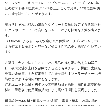
ソニックのエコキュートのトップクラスのJPシリーズ、2025年
度の省エネ基準達成率が114％以上となっており、非常に効率的
にお湯を沸かすことができます。
家族それぞれお好みの湯温とタイマーを簡単に設定できる温浴セ
レクトや、パワフルで高圧なシャワーにより快適な入浴が出来ま
す。
ECONAVIによる省エネで快適な風呂保温や、リズムeシャワーに
よる省エネ＆節水シャワーなど省エネ性能の高い機能が付いてい
ます。
入浴後、今まで捨てられていたお風呂の残り湯の熱を有効活用
し、夜間の沸き上げを節約できるぬくもりチャージ機能、太陽光
発電の余剰電力を自家消費してお湯を沸かすソーラーチャージ機
能などにより節電節約にもなります。
貯湯ユニットは業界初ダブル真空断熱材を採用！高性能真空断熱
材の二重巻きで使用面積拡大による高い保温性を実現しました。
耐震設計は4本脚で耐震クラスS対応、震度７相当、地震の揺れ