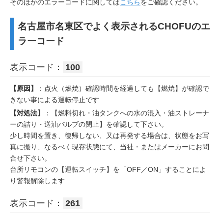
そのほかのエラーコードに関しては
こちら
をご確認ください。
名古屋市名東区でよく表示されるCHOFUのエ
ラーコード
表示コード：
100
【原因】
：点火（燃焼）確認時間を経過しても【燃焼】が確認で
きない事による運転停止です
【対処法】
：【燃料切れ・油タンクへの水の混入・油ストレーナ
ーの詰り・送油バルブの閉止】を確認して下さい。
少し時間を置き、復帰しない、又は再発する場合は、状態をお写
真に撮り、なるべく現存状態にて、当社・またはメーカーにお問
合せ下さい。
台所リモコンの【運転スイッチ】を「OFF／ON」することによ
り警報解除します
表示コード：
261