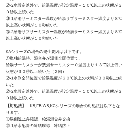
②-2水設定以外で、給湯温度が設定温度＋１０℃以上の状態が３
０秒以上続いた
③-1給湯サーミスター温度が給湯サブサーミスター温度より８℃
以上高い状態が１０秒続いた
③-2給湯サブサーミスター温度が給湯サーミスター温度より８℃
以上高い状態が１０秒続いた
KAシリーズの場合の発生要因は以下です。
①単独給湯時、混合弁が湯側全開位置で、
給湯サーミスターが残湯サーミスター０温度より１３℃以上低い
状態が３０秒以上続いた（２回）
②-1水側全開位置で給湯温度が６０℃以上の状態が３０秒以上続
いた
②-2水設定以外で、給湯温度が設定温度＋１０℃以上の状態が３
０秒以上続いた
【対処法】
：KB,FB,WB,KCシリーズの場合の対処法は以下とな
ります。
①湯側逆止弁確認、給湯混合弁交換
②-1給水配管の凍結確認、凍結防止