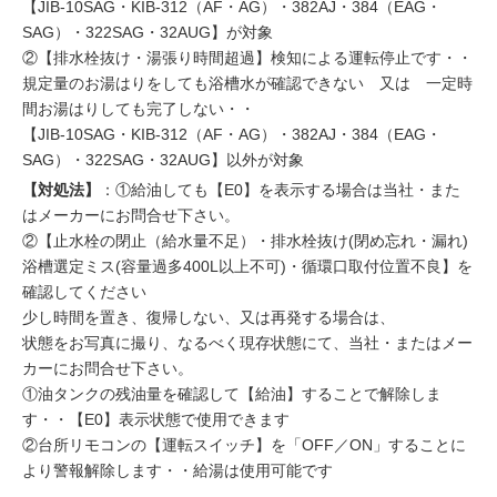
【JIB-10SAG・KIB-312（AF・AG）・382AJ・384（EAG・
SAG）・322SAG・32AUG】が対象
②【排水栓抜け・湯張り時間超過】検知による運転停止です・・
規定量のお湯はりをしても浴槽水が確認できない 又は 一定時
間お湯はりしても完了しない・・
【JIB-10SAG・KIB-312（AF・AG）・382AJ・384（EAG・
SAG）・322SAG・32AUG】以外が対象
【対処法】
：①給油しても【E0】を表示する場合は当社・また
はメーカーにお問合せ下さい。
②【止水栓の閉止（給水量不足）・排水栓抜け(閉め忘れ・漏れ)
浴槽選定ミス(容量過多400L以上不可)・循環口取付位置不良】を
確認してください
少し時間を置き、復帰しない、又は再発する場合は、
状態をお写真に撮り、なるべく現存状態にて、当社・またはメー
カーにお問合せ下さい。
①油タンクの残油量を確認して【給油】することで解除しま
す・・【E0】表示状態で使用できます
②台所リモコンの【運転スイッチ】を「OFF／ON」することに
より警報解除します・・給湯は使用可能です