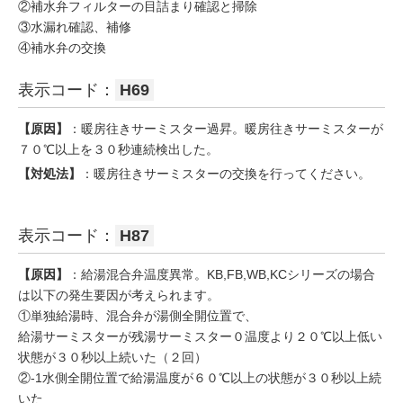
②補水弁フィルターの目詰まり確認と掃除
③水漏れ確認、補修
④補水弁の交換
表示コード：
H69
【原因】
：暖房往きサーミスター過昇。暖房往きサーミスターが
７０℃以上を３０秒連続検出した。
【対処法】
：暖房往きサーミスターの交換を行ってください。
表示コード：
H87
【原因】
：給湯混合弁温度異常。KB,FB,WB,KCシリーズの場合
は以下の発生要因が考えられます。
①単独給湯時、混合弁が湯側全開位置で、
給湯サーミスターが残湯サーミスター０温度より２０℃以上低い
状態が３０秒以上続いた（２回）
②-1水側全開位置で給湯温度が６０℃以上の状態が３０秒以上続
いた