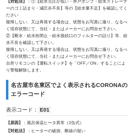
【対処法】
：①【給水元圧が低い・井戸ポンプ・給水ストレーナ
ーのゴミ詰まり・減圧弁不良】等の【給水量不足】を確認してく
ださい
復帰しない、又は再発する場合は、状態をお写真に撮り、なるべ
く現存状態にて、当社・またはメーカーにお問合せ下さい。
②【断水・給水栓閉止・給水接続口のフィルターの詰り】等、給
水不良を確認して下さい。
復帰しない、又は再発する場合は、状態をお写真に撮り、なるべ
く現存状態にて、当社・またはメーカーにお問合せ下さい。
台所リモコンの【運転スイッチ】を「OFF／ON」することによ
り警報解除します。
名古屋市名東区でよく表示されるCORONAの
エラーコード
表示コード：
E01
【原因】
：風呂保温ヒータ異常（2缶式）
【対処法】
：ヒーターの破損、断線の疑い