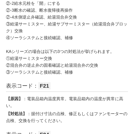
②-2給水元栓を「開」にする
②-3断水の確認、断水復帰後再操作
②-4水側逆止弁確認、給湯混合弁交換
③給湯サーミスター、給湯サブサーミスター（給湯混合弁ブロッ
ク）交換
④ソーラシステムと接続確認、補修
KAシリーズの場合は以下の3つの対処法が挙げられます。
①給湯サーミスター交換
②混合弁の逆止弁の固着確認と給湯混合弁の交換
③ソーラシステムと接続確認、補修
表示コード：
F21
【原因】
：電装品箱内温度異常。電装品箱内の温度が異常に高
い。
【対処法】
：据付け寸法の点検、修正もしくはファンモーターの
点検、交換を行ってください。