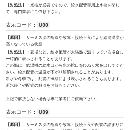
【対処法】
：点検が必要ですので、給水配管専用止水栓を閉じ
て、専門業者にご依頼下さい。
表示コード：
U00
【原因】
：サーミスタの断線や故障・接続不良により給湯温度が
高くなっている状態
【対処法】
：夏場など、給水配管が太陽熱で温まっている場合に
一時的に表示されることがあります。
この際は、給湯機の給水口から水の蛇口をひねり水を出してくだ
さい。給水配管の温度が下がり解消されることがあります。
断水や冬季では、配管の凍結により表示されることもあります。
断水終了や配管の解凍をお待ちください。
上記で解決しない場合は専門業者にご依頼下さい。
表示コード：
U09
【原因】
：サーミスタの断線や故障・接続不良や配管の詰まりに