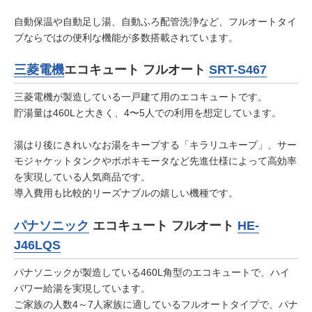
自動保温や自動足し湯、自動ふろ配管洗浄など、フルオートタイ
プならではの便利な機能が多数搭載されています。
三菱電機
エコキュート フルオート
SRT-S467
三菱電機が製造している一戸建て用のエコキュートです。
貯湯量は460Lと大きく、4〜5人での利用を想定しています。
湯はり後にきれいなお湯をキープする「キラリユキープ」、サー
モジャケットタンクやポポキモータなど先進仕様によって高効率
を実現している人気商品です。
導入費用も比較的リーズナブルの嬉しい機種です。
パナソニック
エコキュート フルオート
HE-
J46LQS
パナソニックが製造している460L角型のエコキュートで、ハイ
パワー給湯を実現しています。
ご家族の人数4～7人家族に適しているフルオートタイプで、パナ