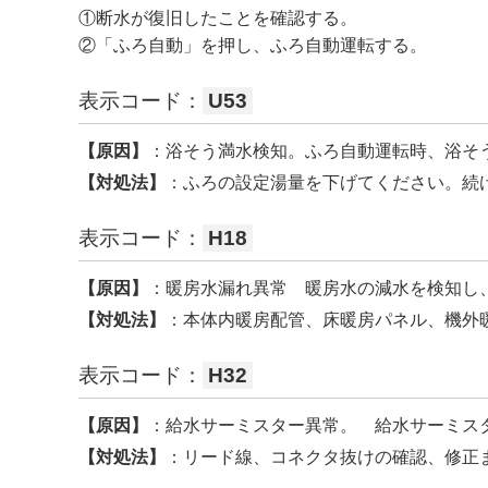
①断水が復旧したことを確認する。
②「ふろ自動」を押し、ふろ自動運転する。
表示コード：
U53
【原因】
：浴そう満水検知。ふろ自動運転時、浴そ
【対処法】
：ふろの設定湯量を下げてください。続
表示コード：
H18
【原因】
：暖房水漏れ異常 暖房水の減水を検知し
【対処法】
：本体内暖房配管、床暖房パネル、機外
表示コード：
H32
【原因】
：給水サーミスター異常。 給水サーミス
【対処法】
：リード線、コネクタ抜けの確認、修正