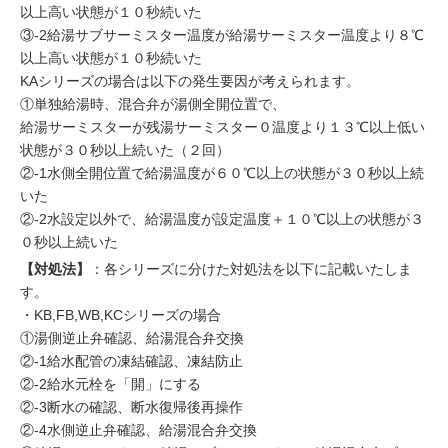
以上高い状態が１０秒続いた
③-2給湯サブサーミスター温度が給湯サーミスター温度より８℃
以上高い状態が１０秒続いた
KAシリーズの場合は以下の発生要因が考えられます。
①単独給湯時、混合弁が湯側全開位置で、
給湯サーミスターが残湯サーミスター０温度より１３℃以上低い
状態が３０秒以上続いた（２回）
②-1水側全開位置で給湯温度が６０℃以上の状態が３０秒以上続
いた
②-2水設定以外で、給湯温度が設定温度＋１０℃以上の状態が３
０秒以上続いた
【対処法】
：各シリーズに分けた対処法を以下に記載いたしま
す。
・KB,FB,WB,KCシリーズの場合
①湯側逆止弁確認、給湯混合弁交換
②-1給水配管の凍結確認、凍結防止
②-2給水元栓を「開」にする
②-3断水の確認、断水復帰後再操作
②-4水側逆止弁確認、給湯混合弁交換