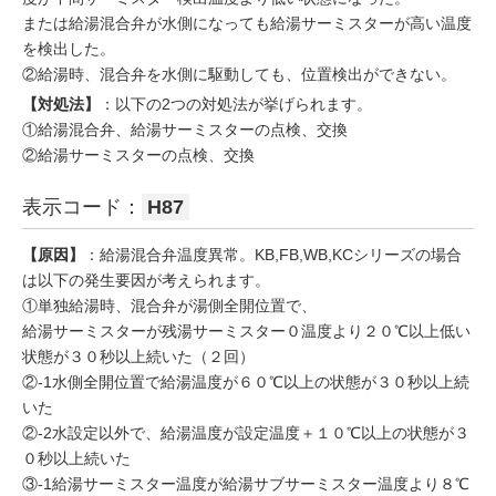
または給湯混合弁が水側になっても給湯サーミスターが高い温度
を検出した。
②給湯時、混合弁を水側に駆動しても、位置検出ができない。
【対処法】
：以下の2つの対処法が挙げられます。
①給湯混合弁、給湯サーミスターの点検、交換
②給湯サーミスターの点検、交換
表示コード：
H87
【原因】
：給湯混合弁温度異常。KB,FB,WB,KCシリーズの場合
は以下の発生要因が考えられます。
①単独給湯時、混合弁が湯側全開位置で、
給湯サーミスターが残湯サーミスター０温度より２０℃以上低い
状態が３０秒以上続いた（２回）
②-1水側全開位置で給湯温度が６０℃以上の状態が３０秒以上続
いた
②-2水設定以外で、給湯温度が設定温度＋１０℃以上の状態が３
０秒以上続いた
③-1給湯サーミスター温度が給湯サブサーミスター温度より８℃