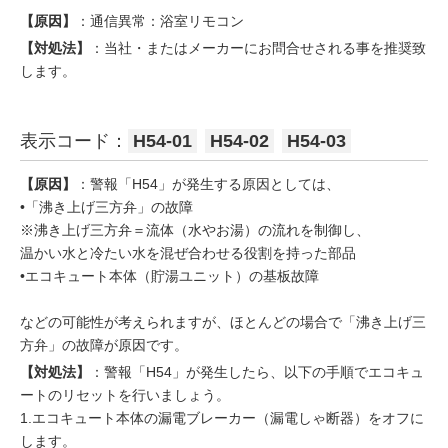
【原因】
：通信異常：浴室リモコン
【対処法】
：当社・またはメーカーにお問合せされる事を推奨致
します。
表示コード：
H54-01
H54-02
H54-03
【原因】
：警報「H54」が発生する原因としては、
•「沸き上げ三方弁」の故障
※沸き上げ三方弁＝流体（水やお湯）の流れを制御し、
温かい水と冷たい水を混ぜ合わせる役割を持った部品
•エコキュート本体（貯湯ユニット）の基板故障
などの可能性が考えられますが、ほとんどの場合で「沸き上げ三
方弁」の故障が原因です。
【対処法】
：警報「H54」が発生したら、以下の手順でエコキュ
ートのリセットを行いましょう。
1.エコキュート本体の漏電ブレーカー（漏電しゃ断器）をオフに
します。