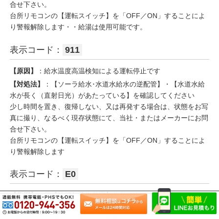
合せ下さい。
台所リモコンの【運転スイッチ】を「OFF／ON」することによ
り警報解除します・・給湯は使用可能です。
表示コード：
911
【原因】
：給水温度高温検知による運転停止です
【対処法】
：【ソーラ給水･水道水給水の逆配管】・【水道水給
水が長く（直射日光）があたっている】を確認してください
少し時間を置き、復帰しない、又は再発する場合は、状態をお写
真に撮り、なるべく現存状態にて、当社・またはメーカーにお問
合せ下さい。
台所リモコンの【運転スイッチ】を「OFF／ON」することによ
り警報解除します
表示コード：
E0
【原因】
：①【油切れ予告装置】作動です・・
【JIB-10SAG・KIB-312（AF・AG）・382AJ・384（EAG・
SAG）・322SAG・32AUG】が対象