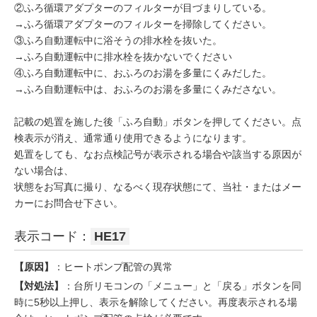
②ふろ循環アダプターのフィルターが目づまりしている。
→ふろ循環アダプターのフィルターを掃除してください。
③ふろ自動運転中に浴そうの排水栓を抜いた。
→ふろ自動運転中に排水栓を抜かないでください
④ふろ自動運転中に、おふろのお湯を多量にくみだした。
→ふろ自動運転中は、おふろのお湯を多量にくみださない。
記載の処置を施した後「ふろ自動」ボタンを押してください。点
検表示が消え、通常通り使用できるようになります。
処置をしても、なお点検記号が表示される場合や該当する原因が
ない場合は、
状態をお写真に撮り、なるべく現存状態にて、当社・またはメー
カーにお問合せ下さい。
表示コード：
HE17
【原因】
：ヒートポンプ配管の異常
【対処法】
：台所リモコンの「メニュー」と「戻る」ボタンを同
時に5秒以上押し、表示を解除してください。再度表示される場