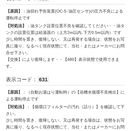
【原因】
：油切れ予告装置(OC-5･油圧センサ)の圧力不良による
運転停止です
【対処法】
：油タンク設置位置不良を確認してください・・油タ
ンクの設置位置は給湯器の（上方2m以内､下方0.5m以内）です
少し時間を置き、復帰しない、又は再発する場合は、状態をお写
真に撮り、なるべく現存状態にて、当社・またはメーカーにお問
合せ下さい。
【交換】により復帰します・・【480】表示状態で使用できま
す。
表示コード：
631
【原因】
：（自動お湯はり運転時）の【浴槽水循環不良検出】に
よる運転停止です
【対処法】
：【循環口フィルターの汚れ（詰り）】を確認して下
さい。
少し時間を置き、復帰しない、又は再発する場合は、状態をお写
真に撮り、なるべく現存状態にて、当社・またはメーカーにお問