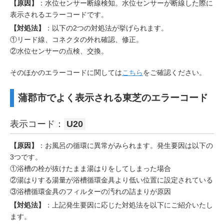
【原因】
：水位センサー断線検知。水位センサーが断線した際に
表示されるエラーコードです。
【対処法】
：以下の2つの対処法が挙げられます。
①リード線、コネクタの外れ確認、修正。
②水位センサーの点検、交換。
そのほかのエラーコードに関しては
こちら
をご確認ください。
蒲郡市でよく表示される東芝のエラーコード
表示コード：
U20
【原因】
：お風呂の循環に異常がみられます。発生要因は以下の
3つです。
①浴槽の栓が抜けたまま湯はりをしてしまった場合
②湯はりする湯量が浴槽循環金具より低い位置に設定されている
③浴槽循環金具のフィルターの汚れの詰まりが原因
【対処法】
：上記発生要因に応じた対処法を以下にご紹介いたし
ます。