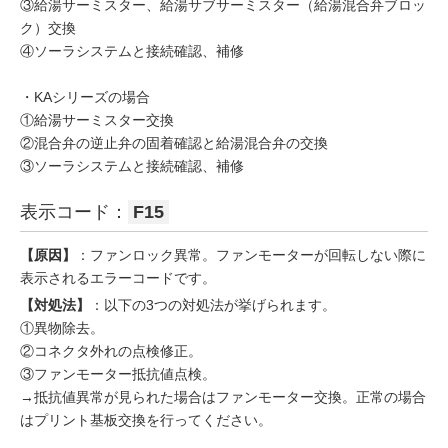
③給湯サーミスター、給湯サブサーミスター（給湯混合弁ブロッ
ク）交換
④ソーラシステムと接続確認、補修
・KAシリーズの場合
①給湯サーミスター交換
②混合弁の逆止弁の固着確認と給湯混合弁の交換
③ソーラシステムと接続確認、補修
表示コード：
F15
【原因】
：ファンロック異常。ファンモーターが回転しない際に
表示されるエラーコードです。
【対処法】
：以下の3つの対処法が挙げられます。
①異物除去。
②コネクタ外れの点検修正。
③ファンモーター抵抗値点検。
→抵抗値異常が見られた場合はファンモーター交換。正常の場合
はプリント基板交換を行ってください。