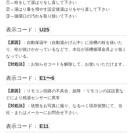
①→栓をして湯はりをし直して下さい
②→湯はり量を増やす設定後湯はりをやり直して下さい
③→循環口の汚れを取り除いて下さい
表示コード：
U25
【原因】
：自動保温中（自動湯かげん中）に浴槽の栓を抜いた
り、栓が抜けかかっているなどで、水位が浴槽循環金具より低く
なっている。
【対処法】
：お知らせコードを解除して、お使いいただけます。
表示コード：
E1〜6
【原因】
：リモコン回路の不具合、故障 ・リモコンの誤設置な
どにより残湯センサーに異常
【対処法】
：状態をお写真に撮り、なるべく現存状態にて、当
社・またはメーカーにお問合せ下さい。
表示コード：
E11