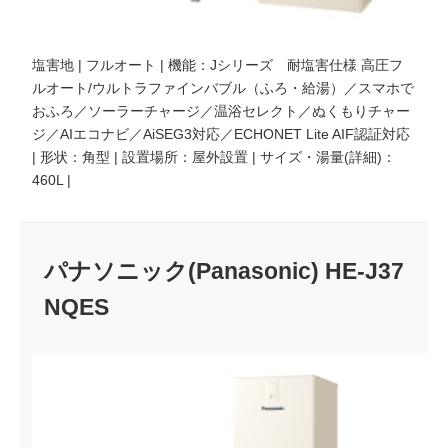
塩害地 | フルオート | 機能：Jシリーズ 耐塩害仕様 高圧フ
ルオート/ウルトラファインバブル（ふろ・給湯）／スマホで
おふろ／ソーラーチャージ／温浴セレクト／ぬくもりチャー
ジ／AIエコナビ／AiSEG3対応／ECHONET Lite AIF認証対応
| 形状：角型 | 設置場所：屋外設置 | サイズ・湯量(詳細)：
460L |
パナソニック(Panasonic) HE-J37
NQES