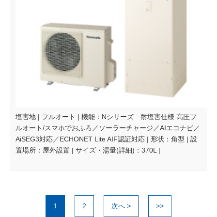
塩害地 | フルオート | 機能：Nシリーズ 耐塩害仕様 高圧フ
ルオート/スマホでおふろ／ソーラーチャージ／AIエコナビ／
AiSEG3対応／ECHONET Lite AIF認証対応 | 形状：角型 | 設
置場所：屋外設置 | サイズ・湯量(詳細)：370L |
1
2
次へ >
>>