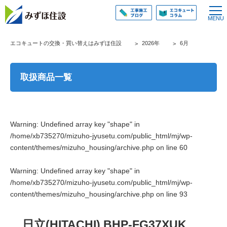
エコキュートの交換・買い替えはみずほ住設
2026年
6月
取扱商品一覧
Warning
: Undefined array key "shape" in
/home/xb735270/mizuho-jyusetu.com/public_html/mj/wp-
content/themes/mizuho_housing/archive.php
on line
60
Warning
: Undefined array key "shape" in
/home/xb735270/mizuho-jyusetu.com/public_html/mj/wp-
content/themes/mizuho_housing/archive.php
on line
93
日立(HITACHI) BHP-FG37XUK