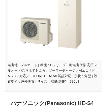
塩害地 | フルオート | 機能：Cシリーズ 耐塩害仕様 高圧フ
ルオート/スマホでおふろ／ソーラーチャージ／AIエコナビ／
AiSEG3対応／ECHONET Lite AIF認証対応 | 形状：角型 | 設
置場所：屋外設置 | サイズ・湯量(詳細)：370L |
パナソニック(Panasonic) HE-S4