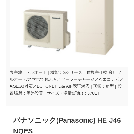
塩害地 | フルオート | 機能：Sシリーズ 耐塩害仕様 高圧フ
ルオート/スマホでおふろ／ソーラーチャージ／AIエコナビ／
AiSEG3対応／ECHONET Lite AIF認証対応 | 形状：角型 | 設
置場所：屋外設置 | サイズ・湯量(詳細)：370L |
パナソニック(Panasonic) HE-J46
NQES