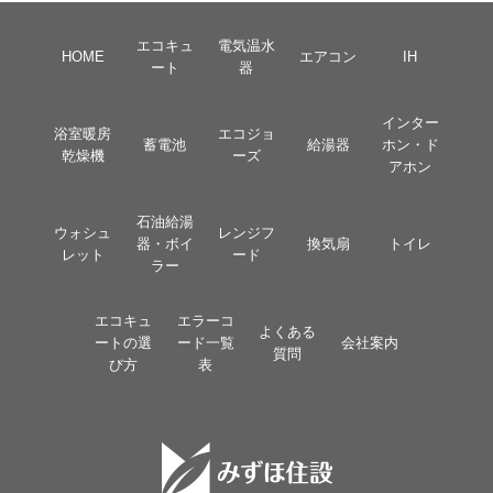
エコキュ
電気温水
HOME
エアコン
IH
ート
器
インター
浴室暖房
エコジョ
蓄電池
給湯器
ホン・ド
乾燥機
ーズ
アホン
石油給湯
ウォシュ
レンジフ
器・ボイ
換気扇
トイレ
レット
ード
ラー
エコキュ
エラーコ
よくある
ートの選
ード一覧
会社案内
質問
び方
表