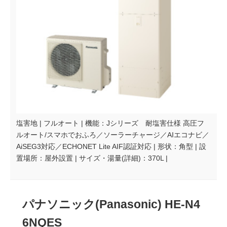
塩害地 | フルオート | 機能：Jシリーズ 耐塩害仕様 高圧フ
ルオート/スマホでおふろ／ソーラーチャージ／AIエコナビ／
AiSEG3対応／ECHONET Lite AIF認証対応 | 形状：角型 | 設
置場所：屋外設置 | サイズ・湯量(詳細)：370L |
パナソニック(Panasonic) HE-N4
6NQES