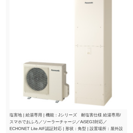
塩害地 | 給湯専用 | 機能：Jシリーズ 耐塩害仕様 給湯専用/
スマホでおふろ／ソーラーチャージ／AiSEG3対応／
ECHONET Lite AIF認証対応 | 形状：角型 | 設置場所：屋外設