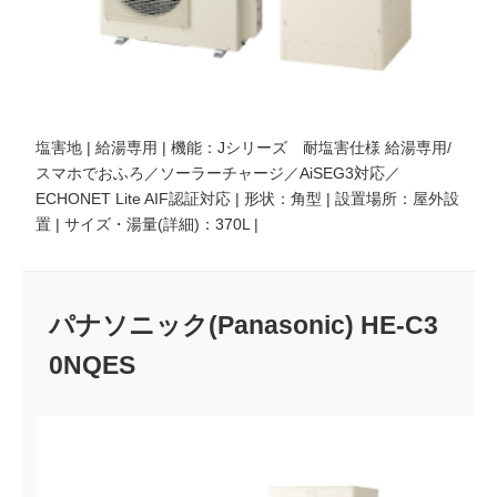
塩害地 | 給湯専用 | 機能：Jシリーズ 耐塩害仕様 給湯専用/
スマホでおふろ／ソーラーチャージ／AiSEG3対応／
ECHONET Lite AIF認証対応 | 形状：角型 | 設置場所：屋外設
置 | サイズ・湯量(詳細)：370L |
パナソニック(Panasonic) HE-C3
0NQES