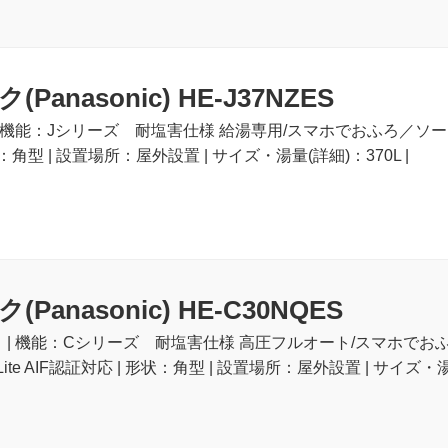
anasonic) HE-J37NZES
 | 機能：Jシリーズ 耐塩害仕様 給湯専用/スマホでおふろ／ソーラー
状：角型 | 設置場所：屋外設置 | サイズ・湯量(詳細)：370L |
Panasonic) HE-C30NQES
ト | 機能：Cシリーズ 耐塩害仕様 高圧フルオート/スマホでお
ite AIF認証対応 | 形状：角型 | 設置場所：屋外設置 | サイズ・湯量