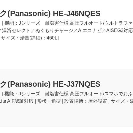
anasonic) HE-J46NQES
ート | 機能：Jシリーズ 耐塩害仕様 高圧フルオート/ウルト
浴セレクト／ぬくもりチャージ／AIエコナビ／AiSEG3対応／ECHON
サイズ・湯量(詳細)：460L |
anasonic) HE-J37NQES
ト | 機能：Jシリーズ 耐塩害仕様 高圧フルオート/スマホでお
ite AIF認証対応 | 形状：角型 | 設置場所：屋外設置 | サイズ・湯量