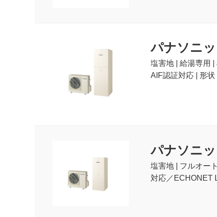
パナソニック(P
塩害地 | 給湯専用
AIF認証対応 | 形
パナソニック(
塩害地 | フルオー
対応／ECHONET L