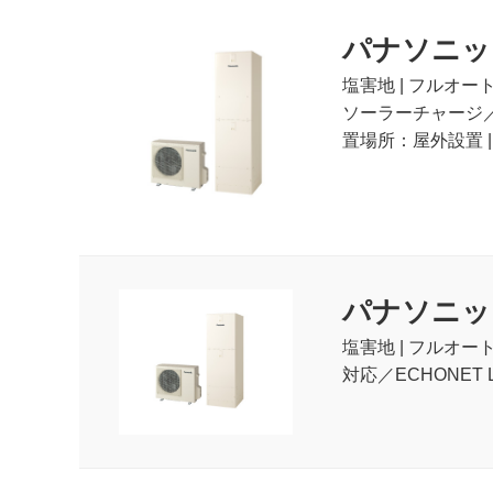
パナソニック(P
塩害地 | フルオ
ソーラーチャージ／温
置場所：屋外設置 | 
パナソニック(P
塩害地 | フルオー
対応／ECHONET L