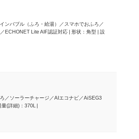
ラファインバブル（ふろ・給湯）／スマホでおふろ／
ET Lite AIF認証対応 | 形状：角型 | 設
ふろ／ソーラーチャージ／AIエコナビ／AiSEG3
(詳細)：370L |