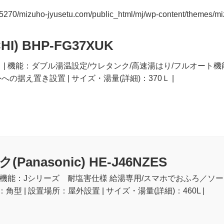
5270/mizuho-jyusetu.com/public_html/mj/wp-content/themes/m
HI) BHP-FG37XUK
ト | 機能：ダブル湯温設定/ウレタンク/高速湯はり/フルオート機能
への据え置き設置 | サイズ・湯量(詳細)：370Ｌ |
anasonic) HE-J46NZES
 | 機能：Jシリーズ 耐塩害仕様 給湯専用/スマホでおふろ／ソーラー
状：角型 | 設置場所：屋外設置 | サイズ・湯量(詳細)：460L |