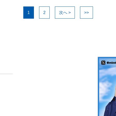
1
2
次へ >
>>