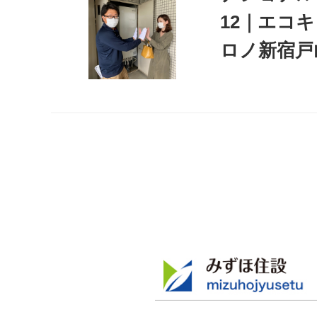
12｜エコ
ロノ新宿戸