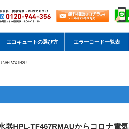
エコキュートの選び方
エラーコード一覧表
UWH-37X1N2U
器HPL-TF467RMAUからコロナ電気